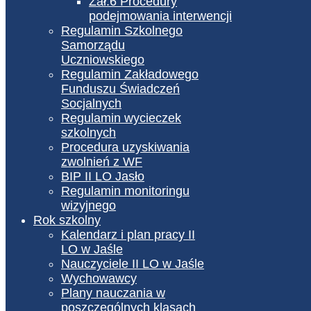
Zał.6 Procedury
podejmowania interwencji
Regulamin Szkolnego
Samorządu
Uczniowskiego
Regulamin Zakładowego
Funduszu Świadczeń
Socjalnych
Regulamin wycieczek
szkolnych
Procedura uzyskiwania
zwolnień z WF
BIP II LO Jasło
Regulamin monitoringu
wizyjnego
Rok szkolny
Kalendarz i plan pracy II
LO w Jaśle
Nauczyciele II LO w Jaśle
Wychowawcy
Plany nauczania w
poszczególnych klasach