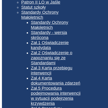
Patron II LO w Jaśle
Statut szkoły
Standardy Ochrony
Małoletnich
Standardy Ochrony
Małoletnich
Standardy - wersja
skrócona
Zał.1 Oświadczenie
kandydata
Zał.2 Oświadczenie o
zapoznaniu się ze
Standardami
Zał.3 Karta przebiegu
interwencji
Zał.4 Karta
dokumentowania zdarzeń
Zał.5 Procedura
podejmowania interwencji
w sytuacji podejrzenia
krzywdzenia