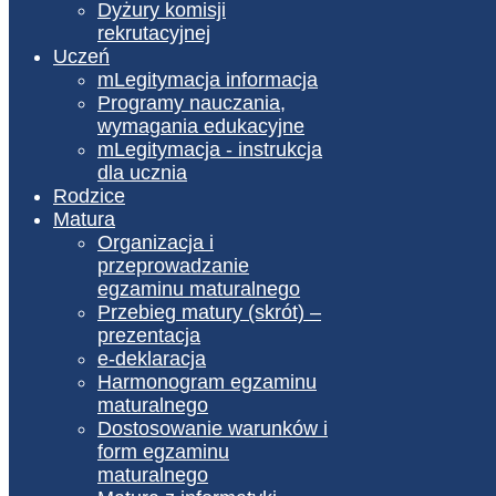
Dyżury komisji
rekrutacyjnej
Uczeń
mLegitymacja informacja
Programy nauczania,
wymagania edukacyjne
mLegitymacja - instrukcja
dla ucznia
Rodzice
Matura
Organizacja i
przeprowadzanie
egzaminu maturalnego
Przebieg matury (skrót) –
prezentacja
e-deklaracja
Harmonogram egzaminu
maturalnego
Dostosowanie warunków i
form egzaminu
maturalnego