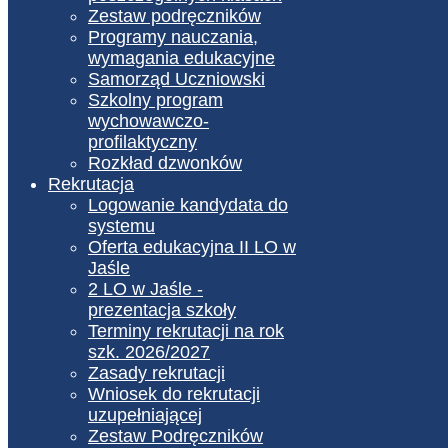
Zestaw podręczników
Programy nauczania,
wymagania edukacyjne
Samorząd Uczniowski
Szkolny program
wychowawczo-
profilaktyczny
Rozkład dzwonków
Rekrutacja
Logowanie kandydata do
systemu
Oferta edukacyjna II LO w
Jaśle
2 LO w Jaśle -
prezentacja szkoły
Terminy rekrutacji na rok
szk. 2026/2027
Zasady rekrutacji
Wniosek do rekrutacji
uzupełniającej
Zestaw Podręczników