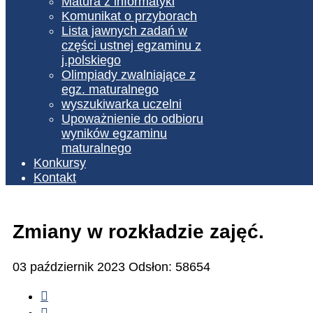
Matura z informatyki
Komunikat o przyborach
Lista jawnych zadań w
części ustnej egzaminu z
j.polskiego
Olimpiady zwalniające z
egz. maturalnego
wyszukiwarka uczelni
Upoważnienie do odbioru
wyników egzaminu
maturalnego
Konkursy
Kontakt
Zmiany w rozkładzie zajęć.
03 październik 2023
Odsłon: 58654