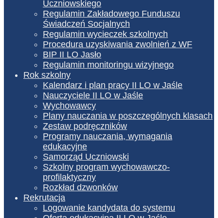
Uczniowskiego
Regulamin Zakładowego Funduszu
Świadczeń Socjalnych
Regulamin wycieczek szkolnych
Procedura uzyskiwania zwolnień z WF
BIP II LO Jasło
Regulamin monitoringu wizyjnego
Rok szkolny
Kalendarz i plan pracy II LO w Jaśle
Nauczyciele II LO w Jaśle
Wychowawcy
Plany nauczania w poszczególnych klasach
Zestaw podręczników
Programy nauczania, wymagania
edukacyjne
Samorząd Uczniowski
Szkolny program wychowawczo-
profilaktyczny
Rozkład dzwonków
Rekrutacja
Logowanie kandydata do systemu
Oferta edukacyjna II LO w Jaśle