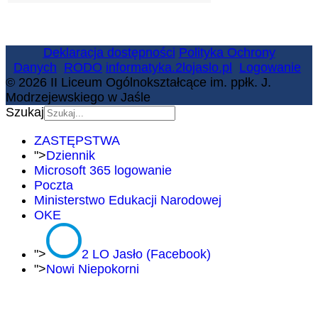
Deklaracja dostępności
Polityka Ochrony
Danych
RODO
informatyka.2lojaslo.pl
Logowanie
© 2026 II Liceum Ogólnokształcące im. ppłk. J.
Modrzejewskiego w Jaśle
Szukaj
ZASTĘPSTWA
">
Dziennik
Microsoft 365 logowanie
Poczta
Ministerstwo Edukacji Narodowej
OKE
">
2 LO Jasło (Facebook)
">
Nowi Niepokorni