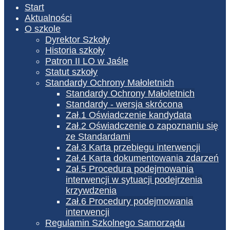
Start
Aktualności
O szkole
Dyrektor Szkoły
Historia szkoły
Patron II LO w Jaśle
Statut szkoły
Standardy Ochrony Małoletnich
Standardy Ochrony Małoletnich
Standardy - wersja skrócona
Zał.1 Oświadczenie kandydata
Zał.2 Oświadczenie o zapoznaniu się
ze Standardami
Zał.3 Karta przebiegu interwencji
Zał.4 Karta dokumentowania zdarzeń
Zał.5 Procedura podejmowania
interwencji w sytuacji podejrzenia
krzywdzenia
Zał.6 Procedury podejmowania
interwencji
Regulamin Szkolnego Samorządu