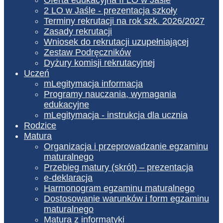
2 LO w Jaśle - prezentacja szkoły
Terminy rekrutacji na rok szk. 2026/2027
Zasady rekrutacji
Wniosek do rekrutacji uzupełniającej
Zestaw Podręczników
Dyżury komisji rekrutacyjnej
Uczeń
mLegitymacja informacja
Programy nauczania, wymagania
edukacyjne
mLegitymacja - instrukcja dla ucznia
Rodzice
Matura
Organizacja i przeprowadzanie egzaminu
maturalnego
Przebieg matury (skrót) – prezentacja
e-deklaracja
Harmonogram egzaminu maturalnego
Dostosowanie warunków i form egzaminu
maturalnego
Matura z informatyki