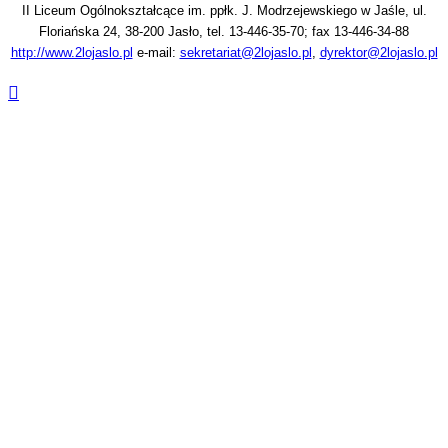
II Liceum Ogólnokształcące im. ppłk. J. Modrzejewskiego w Jaśle, ul.
Floriańska 24, 38-200 Jasło, tel. 13-446-35-70; fax 13-446-34-88
http://www.2lojaslo.pl
e-mail:
sekretariat@2lojaslo.pl
,
dyrektor@2lojaslo.pl