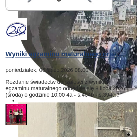
Wyniki egzaminu maturalnego oraz...
poniedziałek, 06 lipiec 2026 08:00
Rozdanie świadectw dojrzałości z wynikami
egzaminu maturalnego odbędzie się 8 lipca 2026 r.
(środa) o godzinie 10:00 4a - s.404b - s.394c...