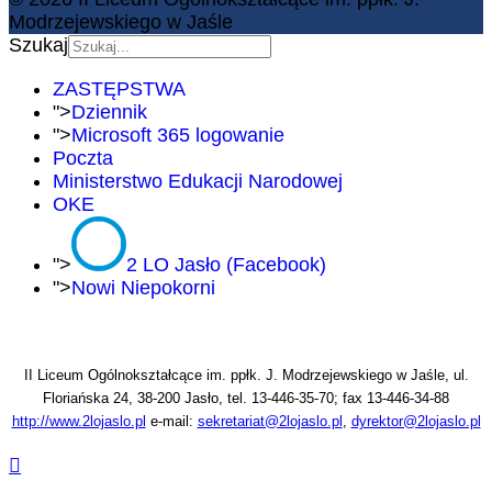
Modrzejewskiego w Jaśle
Szukaj
ZASTĘPSTWA
">
Dziennik
">
Microsoft 365 logowanie
Poczta
Ministerstwo Edukacji Narodowej
OKE
">
2 LO Jasło (Facebook)
">
Nowi Niepokorni
II Liceum Ogólnokształcące im. ppłk. J. Modrzejewskiego w Jaśle, ul.
Floriańska 24, 38-200 Jasło, tel. 13-446-35-70; fax 13-446-34-88
http://www.2lojaslo.pl
e-mail:
sekretariat@2lojaslo.pl
,
dyrektor@2lojaslo.pl