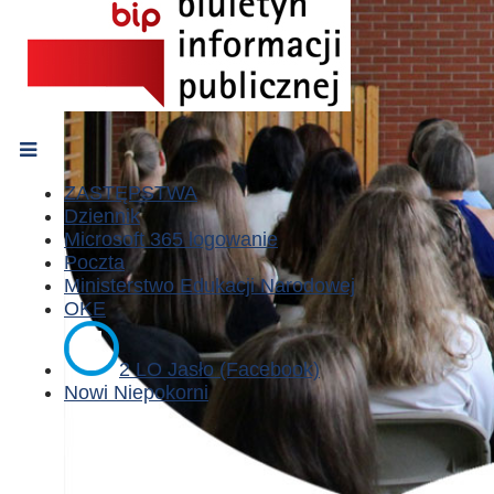
ZASTĘPSTWA
Dziennik
Microsoft 365 logowanie
Poczta
Ministerstwo Edukacji Narodowej
OKE
2 LO Jasło (Facebook)
Nowi Niepokorni