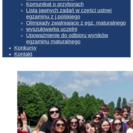
Komunikat o przyborach
Lista jawnych zadań w części ustnej
egzaminu z j.polskiego
Olimpiady zwalniające z egz. maturalnego
wyszukiwarka uczelni
Upoważnienie do odbioru wyników
egzaminu maturalnego
Konkursy
Kontakt