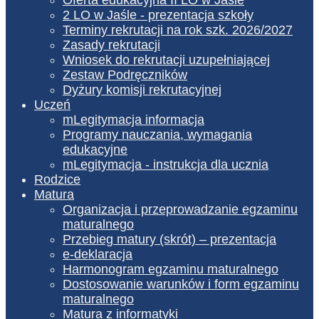
2 LO w Jaśle - prezentacja szkoły
Terminy rekrutacji na rok szk. 2026/2027
Zasady rekrutacji
Wniosek do rekrutacji uzupełniającej
Zestaw Podręczników
Dyżury komisji rekrutacyjnej
Uczeń
mLegitymacja informacja
Programy nauczania, wymagania
edukacyjne
mLegitymacja - instrukcja dla ucznia
Rodzice
Matura
Organizacja i przeprowadzanie egzaminu
maturalnego
Przebieg matury (skrót) – prezentacja
e-deklaracja
Harmonogram egzaminu maturalnego
Dostosowanie warunków i form egzaminu
maturalnego
Matura z informatyki