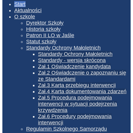
Start
Aktualności
O szkole
Dyrektor Szkoły
Historia szkoły
Patron II LO w Jaśle
Statut szkoły
Standardy Ochrony Małoletnich
Standardy Ochrony Małoletnich
Standardy - wersja skrócona
Zał.1 Oświadczenie kandydata
Zał.2 Oświadczenie o zapoznaniu się
ze Standardami
Zał.3 Karta przebiegu interwencji
Zał.4 Karta dokumentowania zdarzeń
Zał.5 Procedura podejmowania
interwencji w sytuacji podejrzenia
krzywdzenia
Zał.6 Procedury podejmowania
interwencji
Regulamin Szkolnego Samorządu