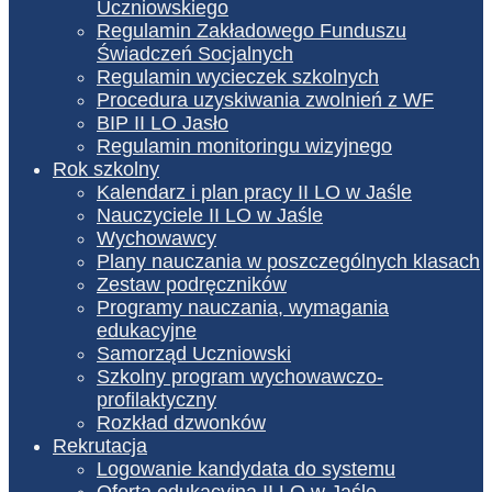
Uczniowskiego
Regulamin Zakładowego Funduszu
Świadczeń Socjalnych
Regulamin wycieczek szkolnych
Procedura uzyskiwania zwolnień z WF
BIP II LO Jasło
Regulamin monitoringu wizyjnego
Rok szkolny
Kalendarz i plan pracy II LO w Jaśle
Nauczyciele II LO w Jaśle
Wychowawcy
Plany nauczania w poszczególnych klasach
Zestaw podręczników
Programy nauczania, wymagania
edukacyjne
Samorząd Uczniowski
Szkolny program wychowawczo-
profilaktyczny
Rozkład dzwonków
Rekrutacja
Logowanie kandydata do systemu
Oferta edukacyjna II LO w Jaśle