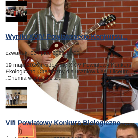
Wyniki XXIV Powiatowego Konkursu...
czwartek, 02 lipiec 2026 11:22
19 maja 2026 r. odbył się XXIV Powiatowy Konkurs
Ekologiczno-Chemiczny dla uczniów klas II liceum
„Chemia w zgodzie z...
VIII Powiatowy Konkurs Biologiczno -...