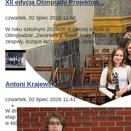
XII edycja Olimpiady Projektów...
czwartek, 02 lipiec 2026 11:52
W roku szkolnym 2025/26 w naszej szkole w
Olimpiadzie „Zwolnieni z Teorii” brały udział 4
zespoły, liczące łącznie 19 osób, które...
Antoni Krajewski finalistą etapu...
czwartek, 02 lipiec 2026 11:41
W dniach 6-7.06.2026 r. w Warszawie odbył się
etap centralny XLI Olimpiady Wiedzy Ekologicznej,
w którym uczeń naszej szkoły Antoni...