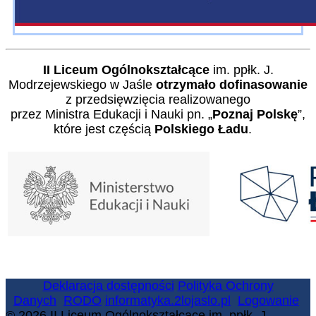
II Liceum Ogólnokształcące
im. ppłk. J.
Modrzejewskiego w Jaśle
otrzymało dofinasowanie
z przedsięwzięcia realizowanego
przez Ministra Edukacji i Nauki pn. „
Poznaj Polskę
”,
które jest częścią
Polskiego Ładu
.
Deklaracja dostępności
Polityka Ochrony
Danych
RODO
informatyka.2lojaslo.pl
Logowanie
© 2026 II Liceum Ogólnokształcące im. ppłk. J.