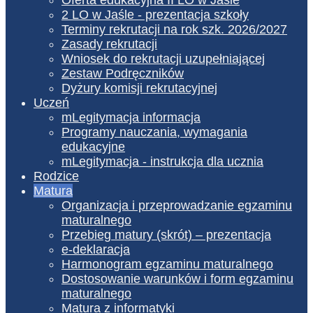
2 LO w Jaśle - prezentacja szkoły
Terminy rekrutacji na rok szk. 2026/2027
Zasady rekrutacji
Wniosek do rekrutacji uzupełniającej
Zestaw Podręczników
Dyżury komisji rekrutacyjnej
Uczeń
mLegitymacja informacja
Programy nauczania, wymagania
edukacyjne
mLegitymacja - instrukcja dla ucznia
Rodzice
Matura
Organizacja i przeprowadzanie egzaminu
maturalnego
Przebieg matury (skrót) – prezentacja
e-deklaracja
Harmonogram egzaminu maturalnego
Dostosowanie warunków i form egzaminu
maturalnego
Matura z informatyki