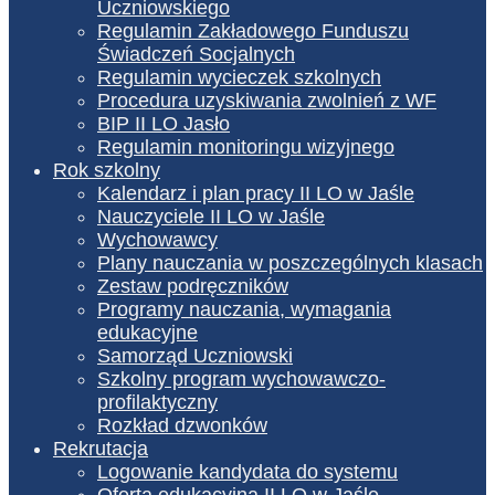
Uczniowskiego
Regulamin Zakładowego Funduszu
Świadczeń Socjalnych
Regulamin wycieczek szkolnych
Procedura uzyskiwania zwolnień z WF
BIP II LO Jasło
Regulamin monitoringu wizyjnego
Rok szkolny
Kalendarz i plan pracy II LO w Jaśle
Nauczyciele II LO w Jaśle
Wychowawcy
Plany nauczania w poszczególnych klasach
Zestaw podręczników
Programy nauczania, wymagania
edukacyjne
Samorząd Uczniowski
Szkolny program wychowawczo-
profilaktyczny
Rozkład dzwonków
Rekrutacja
Logowanie kandydata do systemu
Oferta edukacyjna II LO w Jaśle