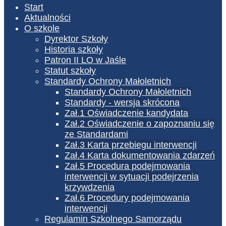
Start
Aktualności
O szkole
Dyrektor Szkoły
Historia szkoły
Patron II LO w Jaśle
Statut szkoły
Standardy Ochrony Małoletnich
Standardy Ochrony Małoletnich
Standardy - wersja skrócona
Zał.1 Oświadczenie kandydata
Zał.2 Oświadczenie o zapoznaniu się
ze Standardami
Zał.3 Karta przebiegu interwencji
Zał.4 Karta dokumentowania zdarzeń
Zał.5 Procedura podejmowania
interwencji w sytuacji podejrzenia
krzywdzenia
Zał.6 Procedury podejmowania
interwencji
Regulamin Szkolnego Samorządu