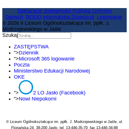
Deklaracja dostępności
Polityka Ochrony
Danych
RODO
informatyka.2lojaslo.pl
Logowanie
© 2026 II Liceum Ogólnokształcące im. ppłk. J.
Modrzejewskiego w Jaśle
Szukaj
ZASTĘPSTWA
">
Dziennik
">
Microsoft 365 logowanie
Poczta
Ministerstwo Edukacji Narodowej
OKE
">
2 LO Jasło (Facebook)
">
Nowi Niepokorni
II Liceum Ogólnokształcące im. ppłk. J. Modrzejewskiego w Jaśle, ul.
Floriańska 24, 38-200 Jasło, tel. 13-446-35-70; fax 13-446-34-88