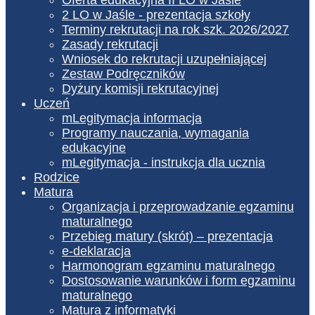
2 LO w Jaśle - prezentacja szkoły
Terminy rekrutacji na rok szk. 2026/2027
Zasady rekrutacji
Wniosek do rekrutacji uzupełniającej
Zestaw Podręczników
Dyżury komisji rekrutacyjnej
Uczeń
mLegitymacja informacja
Programy nauczania, wymagania
edukacyjne
mLegitymacja - instrukcja dla ucznia
Rodzice
Matura
Organizacja i przeprowadzanie egzaminu
maturalnego
Przebieg matury (skrót) – prezentacja
e-deklaracja
Harmonogram egzaminu maturalnego
Dostosowanie warunków i form egzaminu
maturalnego
Matura z informatyki