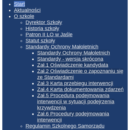
Start
Aktualności
O szkole
Dyrektor Szkoły
Historia szkoły
Patron II LO w Jaśle
Statut szkoły
Standardy Ochrony Małoletnich
Standardy Ochrony Małoletnich
Standardy - wersja skrócona
Zał.1 Oświadczenie kandydata
Zał.2 Oświadczenie o zapoznaniu się
ze Standardami
Zał.3 Karta przebiegu interwencji
Zał.4 Karta dokumentowania zdarzeń
Zał.5 Procedura podejmowania
interwencji w sytuacji podejrzenia
krzywdzenia
Zał.6 Procedury podejmowania
interwencji
Regulamin Szkolnego Samorządu