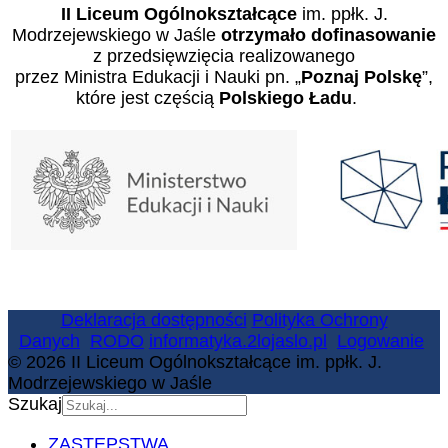
II Liceum Ogólnokształcące
im. ppłk. J.
Modrzejewskiego w Jaśle
otrzymało dofinasowanie
z przedsięwzięcia realizowanego
przez Ministra Edukacji i Nauki pn. „
Poznaj Polskę
”,
które jest częścią
Polskiego Ładu
.
Deklaracja dostępności
Polityka Ochrony
Danych
RODO
informatyka.2lojaslo.pl
Logowanie
© 2026 II Liceum Ogólnokształcące im. ppłk. J.
Modrzejewskiego w Jaśle
Szukaj
ZASTĘPSTWA