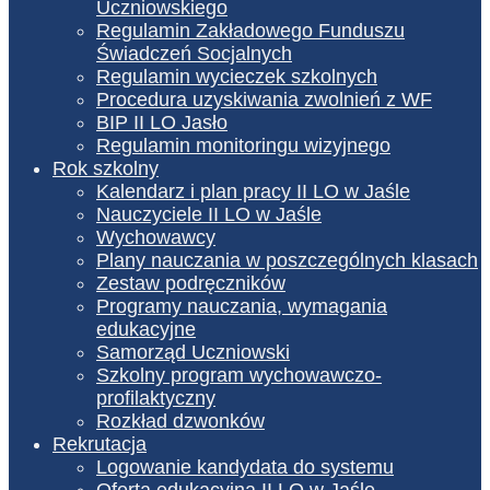
Uczniowskiego
Regulamin Zakładowego Funduszu
Świadczeń Socjalnych
Regulamin wycieczek szkolnych
Procedura uzyskiwania zwolnień z WF
BIP II LO Jasło
Regulamin monitoringu wizyjnego
Rok szkolny
Kalendarz i plan pracy II LO w Jaśle
Nauczyciele II LO w Jaśle
Wychowawcy
Plany nauczania w poszczególnych klasach
Zestaw podręczników
Programy nauczania, wymagania
edukacyjne
Samorząd Uczniowski
Szkolny program wychowawczo-
profilaktyczny
Rozkład dzwonków
Rekrutacja
Logowanie kandydata do systemu
Oferta edukacyjna II LO w Jaśle