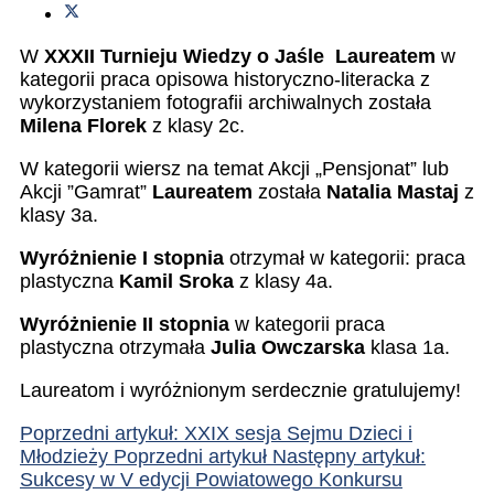
W
XXXII Turnieju Wiedzy o Jaśle Laureatem
w
kategorii praca opisowa historyczno-literacka z
wykorzystaniem fotografii archiwalnych została
Milena Florek
z klasy 2c.
W kategorii wiersz na temat Akcji „Pensjonat” lub
Akcji ”Gamrat”
Laureatem
została
Natalia Mastaj
z
klasy 3a.
Wyróżnienie I stopnia
otrzymał w kategorii: praca
plastyczna
Kamil Sroka
z klasy 4a.
Wyróżnienie II stopnia
w kategorii praca
plastyczna otrzymała
Julia Owczarska
klasa 1a.
Laureatom i wyróżnionym serdecznie gratulujemy!
Poprzedni artykuł: XXIX sesja Sejmu Dzieci i
Młodzieży
Poprzedni artykuł
Następny artykuł:
Sukcesy w V edycji Powiatowego Konkursu