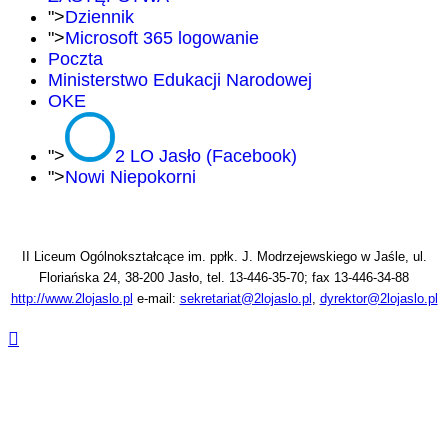
">
Dziennik
">
Microsoft 365 logowanie
Poczta
Ministerstwo Edukacji Narodowej
OKE
">
2 LO Jasło (Facebook)
">
Nowi Niepokorni
II Liceum Ogólnokształcące im. ppłk. J. Modrzejewskiego w Jaśle, ul.
Floriańska 24, 38-200 Jasło, tel. 13-446-35-70; fax 13-446-34-88
http://www.2lojaslo.pl
e-mail:
sekretariat@2lojaslo.pl
,
dyrektor@2lojaslo.pl