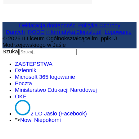
Deklaracja dostępności
Polityka Ochrony
Danych
RODO
informatyka.2lojaslo.pl
Logowanie
© 2026 II Liceum Ogólnokształcące im. ppłk. J.
Modrzejewskiego w Jaśle
Szukaj
ZASTĘPSTWA
Dziennik
Microsoft 365 logowanie
Poczta
Ministerstwo Edukacji Narodowej
OKE
2 LO Jasło (Facebook)
">
Nowi Niepokorni