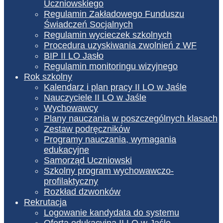
Uczniowskiego
Regulamin Zakładowego Funduszu
Świadczeń Socjalnych
Regulamin wycieczek szkolnych
Procedura uzyskiwania zwolnień z WF
BIP II LO Jasło
Regulamin monitoringu wizyjnego
Rok szkolny
Kalendarz i plan pracy II LO w Jaśle
Nauczyciele II LO w Jaśle
Wychowawcy
Plany nauczania w poszczególnych klasach
Zestaw podręczników
Programy nauczania, wymagania
edukacyjne
Samorząd Uczniowski
Szkolny program wychowawczo-
profilaktyczny
Rozkład dzwonków
Rekrutacja
Logowanie kandydata do systemu
Oferta edukacyjna II LO w Jaśle