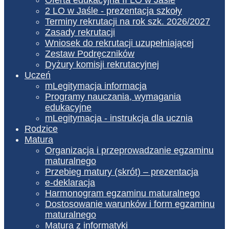
2 LO w Jaśle - prezentacja szkoły
Terminy rekrutacji na rok szk. 2026/2027
Zasady rekrutacji
Wniosek do rekrutacji uzupełniającej
Zestaw Podręczników
Dyżury komisji rekrutacyjnej
Uczeń
mLegitymacja informacja
Programy nauczania, wymagania
edukacyjne
mLegitymacja - instrukcja dla ucznia
Rodzice
Matura
Organizacja i przeprowadzanie egzaminu
maturalnego
Przebieg matury (skrót) – prezentacja
e-deklaracja
Harmonogram egzaminu maturalnego
Dostosowanie warunków i form egzaminu
maturalnego
Matura z informatyki