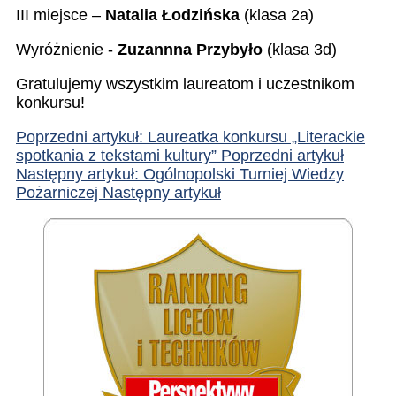
III miejsce –
Natalia Łodzińska
(klasa 2a)
Wyróżnienie -
Zuzannna Przybyło
(klasa 3d)
Gratulujemy wszystkim laureatom i uczestnikom
konkursu!
Poprzedni artykuł: Laureatka konkursu „Literackie
spotkania z tekstami kultury”
Poprzedni artykuł
Następny artykuł: Ogólnopolski Turniej Wiedzy
Pożarniczej
Następny artykuł