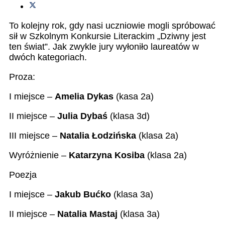
To kolejny rok, gdy nasi uczniowie mogli spróbować
sił w Szkolnym Konkursie Literackim „Dziwny jest
ten świat”. Jak zwykle jury wyłoniło laureatów w
dwóch kategoriach.
Proza:
I miejsce –
Amelia Dykas
(kasa 2a)
II miejsce –
Julia Dybaś
(klasa 3d)
III miejsce –
Natalia Łodzińska
(klasa 2a)
Wyróżnienie –
Katarzyna Kosiba
(klasa 2a)
Poezja
I miejsce –
Jakub Bućko
(klasa 3a)
II miejsce –
Natalia Mastaj
(klasa 3a)