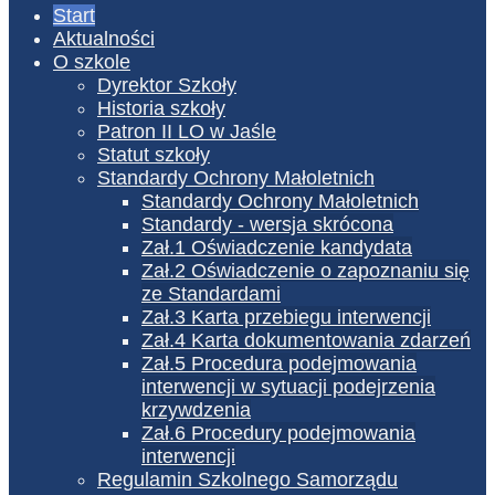
Start
Aktualności
O szkole
Dyrektor Szkoły
Historia szkoły
Patron II LO w Jaśle
Statut szkoły
Standardy Ochrony Małoletnich
Standardy Ochrony Małoletnich
Standardy - wersja skrócona
Zał.1 Oświadczenie kandydata
Zał.2 Oświadczenie o zapoznaniu się
ze Standardami
Zał.3 Karta przebiegu interwencji
Zał.4 Karta dokumentowania zdarzeń
Zał.5 Procedura podejmowania
interwencji w sytuacji podejrzenia
krzywdzenia
Zał.6 Procedury podejmowania
interwencji
Regulamin Szkolnego Samorządu