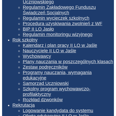
Uczniowskiego
Regulamin Zakładowego Funduszu
Świadczeń Socjalnych
Regulamin wycieczek szkolnych
Procedura uzyskiwania zwolnień z WF
BIP II LO Jasło
Regulamin monitoringu wizyjnego
Rok szkolny
Kalendarz i plan pracy II LO w Jaśle
Nauczyciele II LO w Jaśle
Wychowawcy
Plany nauczania w poszczególnych klasach
Zestaw podręczników
Programy nauczania, wymagania
edukacyjne
Samorząd Uczniowski
Szkolny program wychowawczo-
profilaktyczny
Rozkład dzwonków
Rekrutacja
Logowanie kandydata do systemu
Oferta edukacyjna II LO w Jaśle