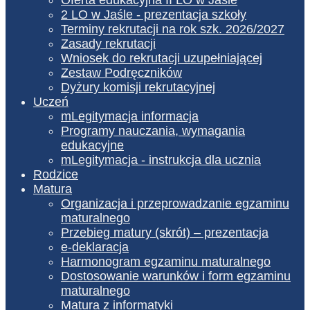
2 LO w Jaśle - prezentacja szkoły
Terminy rekrutacji na rok szk. 2026/2027
Zasady rekrutacji
Wniosek do rekrutacji uzupełniającej
Zestaw Podręczników
Dyżury komisji rekrutacyjnej
Uczeń
mLegitymacja informacja
Programy nauczania, wymagania
edukacyjne
mLegitymacja - instrukcja dla ucznia
Rodzice
Matura
Organizacja i przeprowadzanie egzaminu
maturalnego
Przebieg matury (skrót) – prezentacja
e-deklaracja
Harmonogram egzaminu maturalnego
Dostosowanie warunków i form egzaminu
maturalnego
Matura z informatyki