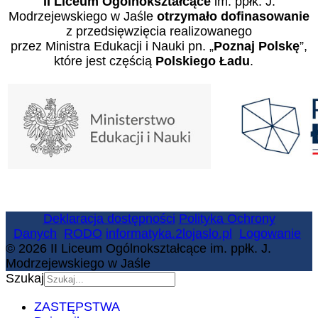
II Liceum Ogólnokształcące
im. ppłk. J.
Modrzejewskiego w Jaśle
otrzymało dofinasowanie
z przedsięwzięcia realizowanego
przez Ministra Edukacji i Nauki pn. „
Poznaj Polskę
”,
które jest częścią
Polskiego Ładu
.
Deklaracja dostępności
Polityka Ochrony
Danych
RODO
informatyka.2lojaslo.pl
Logowanie
© 2026 II Liceum Ogólnokształcące im. ppłk. J.
Modrzejewskiego w Jaśle
Szukaj
ZASTĘPSTWA