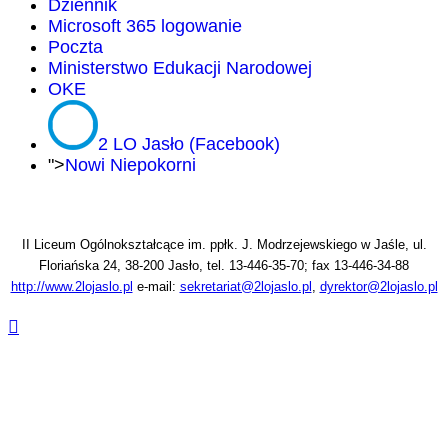
Dziennik
Microsoft 365 logowanie
Poczta
Ministerstwo Edukacji Narodowej
OKE
2 LO Jasło (Facebook)
">
Nowi Niepokorni
II Liceum Ogólnokształcące im. ppłk. J. Modrzejewskiego w Jaśle, ul.
Floriańska 24, 38-200 Jasło, tel. 13-446-35-70; fax 13-446-34-88
http://www.2lojaslo.pl
e-mail:
sekretariat@2lojaslo.pl
,
dyrektor@2lojaslo.pl