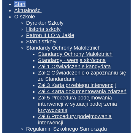
Start
Aktualności
O szkole
Dyrektor Szkoły
Historia szkoły
Patron II LO w Jaśle
Statut szkoły
Standardy Ochrony Małoletnich
Standardy Ochrony Małoletnich
Standardy - wersja skrócona
Zał.1 Oświadczenie kandydata
Zał.2 Oświadczenie o zapoznaniu się
ze Standardami
Zał.3 Karta przebiegu interwencji
Zał.4 Karta dokumentowania zdarzeń
Zał.5 Procedura podejmowania
interwencji w sytuacji podejrzenia
krzywdzenia
Zał.6 Procedury podejmowania
interwencji
Regulamin Szkolnego Samorządu