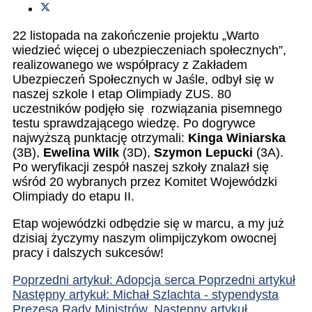
22 listopada na zakończenie projektu „Warto
wiedzieć więcej o ubezpieczeniach społecznych”,
realizowanego we współpracy z Zakładem
Ubezpieczeń Społecznych w Jaśle, odbył się w
naszej szkole I etap Olimpiady ZUS. 80
uczestników podjęło się rozwiązania pisemnego
testu sprawdzającego wiedzę. Po dogrywce
najwyższą punktację otrzymali:
Kinga Winiarska
(3B),
Ewelina Wilk
(3D),
Szymon Lepucki
(3A).
Po weryfikacji zespół naszej szkoły znalazł się
wśród 20 wybranych przez Komitet Wojewódzki
Olimpiady do etapu II.
Etap wojewódzki odbędzie się w marcu, a my już
dzisiaj życzymy naszym olimpijczykom owocnej
pracy i dalszych sukcesów!
Poprzedni artykuł: Adopcja serca
Poprzedni artykuł
Następny artykuł: Michał Szlachta - stypendysta
Prezesa Rady Ministrów.
Następny artykuł