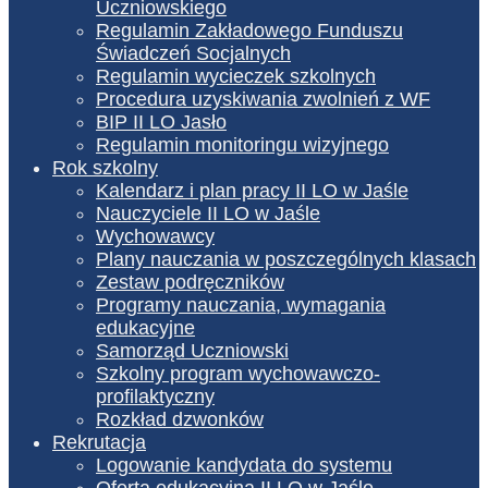
Uczniowskiego
Regulamin Zakładowego Funduszu
Świadczeń Socjalnych
Regulamin wycieczek szkolnych
Procedura uzyskiwania zwolnień z WF
BIP II LO Jasło
Regulamin monitoringu wizyjnego
Rok szkolny
Kalendarz i plan pracy II LO w Jaśle
Nauczyciele II LO w Jaśle
Wychowawcy
Plany nauczania w poszczególnych klasach
Zestaw podręczników
Programy nauczania, wymagania
edukacyjne
Samorząd Uczniowski
Szkolny program wychowawczo-
profilaktyczny
Rozkład dzwonków
Rekrutacja
Logowanie kandydata do systemu
Oferta edukacyjna II LO w Jaśle