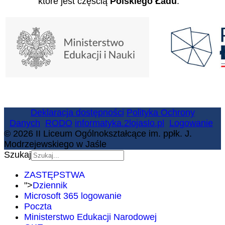
które jest częścią
Polskiego Ładu
.
Deklaracja dostępności
Polityka Ochrony
Danych
RODO
informatyka.2lojaslo.pl
Logowanie
© 2026 II Liceum Ogólnokształcące im. ppłk. J.
Modrzejewskiego w Jaśle
Szukaj
ZASTĘPSTWA
">
Dziennik
Microsoft 365 logowanie
Poczta
Ministerstwo Edukacji Narodowej