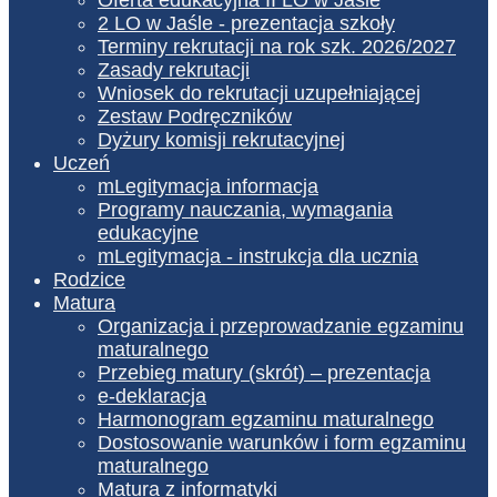
2 LO w Jaśle - prezentacja szkoły
Terminy rekrutacji na rok szk. 2026/2027
Zasady rekrutacji
Wniosek do rekrutacji uzupełniającej
Zestaw Podręczników
Dyżury komisji rekrutacyjnej
Uczeń
mLegitymacja informacja
Programy nauczania, wymagania
edukacyjne
mLegitymacja - instrukcja dla ucznia
Rodzice
Matura
Organizacja i przeprowadzanie egzaminu
maturalnego
Przebieg matury (skrót) – prezentacja
e-deklaracja
Harmonogram egzaminu maturalnego
Dostosowanie warunków i form egzaminu
maturalnego
Matura z informatyki