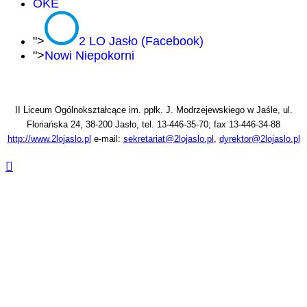
OKE
">
2 LO Jasło (Facebook)
">
Nowi Niepokorni
II Liceum Ogólnokształcące im. ppłk. J. Modrzejewskiego w Jaśle, ul.
Floriańska 24, 38-200 Jasło, tel. 13-446-35-70; fax 13-446-34-88
http://www.2lojaslo.pl
e-mail:
sekretariat@2lojaslo.pl
,
dyrektor@2lojaslo.pl