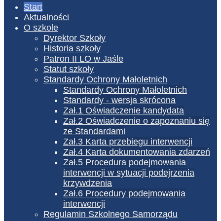
Start
Aktualności
O szkole
Dyrektor Szkoły
Historia szkoły
Patron II LO w Jaśle
Statut szkoły
Standardy Ochrony Małoletnich
Standardy Ochrony Małoletnich
Standardy - wersja skrócona
Zał.1 Oświadczenie kandydata
Zał.2 Oświadczenie o zapoznaniu się
ze Standardami
Zał.3 Karta przebiegu interwencji
Zał.4 Karta dokumentowania zdarzeń
Zał.5 Procedura podejmowania
interwencji w sytuacji podejrzenia
krzywdzenia
Zał.6 Procedury podejmowania
interwencji
Regulamin Szkolnego Samorządu