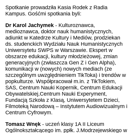
Spotkanie prowadziła Kasia Rodek z Radia
Kampus. Gośćmi spotkania byli:
Dr Karol Jachymek
- Kulturoznawca,
medioznawca, doktor nauk humanistycznych,
adiunkt w Katedrze Kultury i Mediów, prodziekan
ds. studenckich Wydziału Nauk Humanistycznych
Uniwersytetu SWPS w Warszawie. Ekspert w
obszarze edukacji, kultury młodzieżowej, zmian
generacyjnych (zwłaszcza Gen Z i Gen Alpha),
komunikacji w (nowych) nowych mediach (ze
szczególnym uwzględnieniem TikToka) i trendów w
popkulturze. Współpracował m.in. z TikTokiem,
SAS, Centrum Nauki Kopernik, Centrum Edukacji
Obywatelskiej,Centrum Nauki Experyment,
Fundacją Szkoła z Klasą, Uniwersytetem Dzieci,
Filmoteką Narodową – Instytutem Audiowizualnym i
Centrum Cyfrowym.
Tomasz Wnęk
- uczeń klasy 1A II Liceum
Ogólnokształcącego im. ppłk. J.Modrzejewskiego w