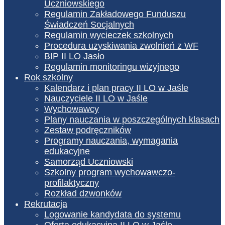
Uczniowskiego
Regulamin Zakładowego Funduszu
Świadczeń Socjalnych
Regulamin wycieczek szkolnych
Procedura uzyskiwania zwolnień z WF
BIP II LO Jasło
Regulamin monitoringu wizyjnego
Rok szkolny
Kalendarz i plan pracy II LO w Jaśle
Nauczyciele II LO w Jaśle
Wychowawcy
Plany nauczania w poszczególnych klasach
Zestaw podręczników
Programy nauczania, wymagania
edukacyjne
Samorząd Uczniowski
Szkolny program wychowawczo-
profilaktyczny
Rozkład dzwonków
Rekrutacja
Logowanie kandydata do systemu
Oferta edukacyjna II LO w Jaśle