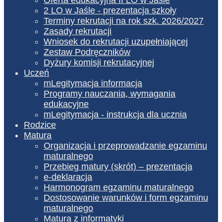
2 LO w Jaśle - prezentacja szkoły
Terminy rekrutacji na rok szk. 2026/2027
Zasady rekrutacji
Wniosek do rekrutacji uzupełniającej
Zestaw Podręczników
Dyżury komisji rekrutacyjnej
Uczeń
mLegitymacja informacja
Programy nauczania, wymagania
edukacyjne
mLegitymacja - instrukcja dla ucznia
Rodzice
Matura
Organizacja i przeprowadzanie egzaminu
maturalnego
Przebieg matury (skrót) – prezentacja
e-deklaracja
Harmonogram egzaminu maturalnego
Dostosowanie warunków i form egzaminu
maturalnego
Matura z informatyki