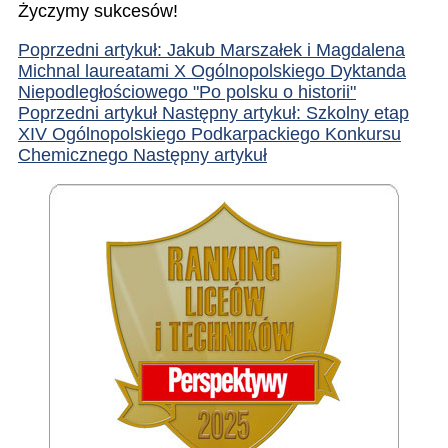
Życzymy sukcesów!
Poprzedni artykuł: Jakub Marszałek i Magdalena
Michnal laureatami X Ogólnopolskiego Dyktanda
Niepodległościowego "Po polsku o historii"
Poprzedni artykuł
Następny artykuł: Szkolny etap
XIV Ogólnopolskiego Podkarpackiego Konkursu
Chemicznego
Następny artykuł