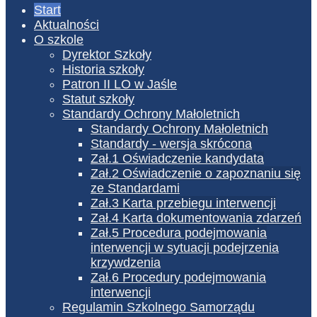
Start
Aktualności
O szkole
Dyrektor Szkoły
Historia szkoły
Patron II LO w Jaśle
Statut szkoły
Standardy Ochrony Małoletnich
Standardy Ochrony Małoletnich
Standardy - wersja skrócona
Zał.1 Oświadczenie kandydata
Zał.2 Oświadczenie o zapoznaniu się
ze Standardami
Zał.3 Karta przebiegu interwencji
Zał.4 Karta dokumentowania zdarzeń
Zał.5 Procedura podejmowania
interwencji w sytuacji podejrzenia
krzywdzenia
Zał.6 Procedury podejmowania
interwencji
Regulamin Szkolnego Samorządu