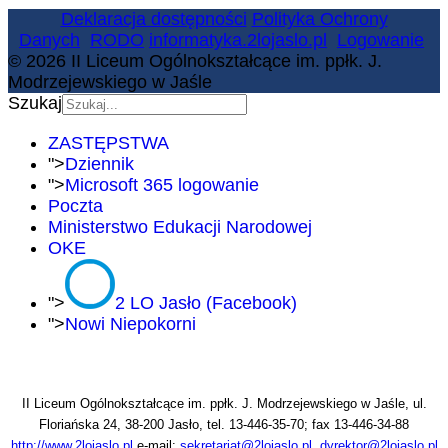
Deklaracja dostępności
Polityka Ochrony
Danych
RODO
informatyka.2lojaslo.pl
Logowanie
© 2026 II Liceum Ogólnokształcące im. ppłk. J.
Modrzejewskiego w Jaśle
Szukaj
ZASTĘPSTWA
">
Dziennik
">
Microsoft 365 logowanie
Poczta
Ministerstwo Edukacji Narodowej
OKE
">
2 LO Jasło (Facebook)
">
Nowi Niepokorni
II Liceum Ogólnokształcące im. ppłk. J. Modrzejewskiego w Jaśle, ul.
Floriańska 24, 38-200 Jasło, tel. 13-446-35-70; fax 13-446-34-88
http://www.2lojaslo.pl
e-mail:
sekretariat@2lojaslo.pl
,
dyrektor@2lojaslo.pl