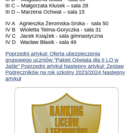
III C – Małgorzata Kłusek – sala 28
III D – Marzena Ochwat – sala 15
IV A Agnieszka Żeromska-Sroka - sala 50
IV B Wioletta Telma-Goryczka - sala 31
IV C Jacek Książek - sala gimnastyczna
IV D Wacław Błasik - sala 49
Poprzedni artykuł: Oferta ubezpieczenia
grupowego uczniów "Pakiet Oświata dla II LO w
Jaśle"
Poprzedni artykuł
Następny artykuł: Zestaw
Podręczników na rok szkolny 2023/2024
Następny
artykuł