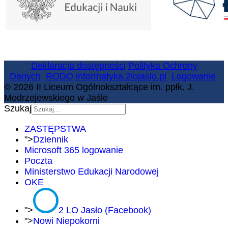
Deklaracja dostępności
Polityka Ochrony
Danych
RODO
informatyka.2lojaslo.pl
Logowanie
© 2026 II Liceum Ogólnokształcące im. ppłk. J.
Modrzejewskiego w Jaśle
Szukaj
ZASTĘPSTWA
">
Dziennik
Microsoft 365 logowanie
Poczta
Ministerstwo Edukacji Narodowej
OKE
">
2 LO Jasło (Facebook)
">
Nowi Niepokorni