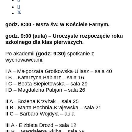
godz. 8:00 - Msza św. w Kościele Farnym.
godz. 9:00 (aula) – Uroczyste rozpoczęcie roku
szkolnego dla klas pierwszych.
Po akademii
(godz: 9:30)
spotkanie z
wychowawcami:
I A – Małgorzata Grotkowska-Uliasz – sala 40
I B – Katarzyna Babiarz – sala 16
I C – Beata Siepietowska – sala 29
I D – Magdalena Pabjan – sala 26
II A - Bożena Krzyżak – sala 25
II B - Marta Bochnia-Krajewska – sala 21
II C – Barbara Wojdyła – aula
III A - Elżbieta Drozd – sala 12
III B – Magdalena Skiba – sala 39