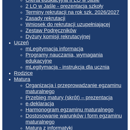
2 LO w Jaśle - prezentacja szkoły
Terminy rekrutacji na rok szk. 2026/2027
Zasady rekrutacji
Wniosek do rekrutacji uzupełniającej
Zestaw Podręczników
Dyżury komisji rekrutacyjnej
Uczeń
mLegitymacja informacja
Programy nauczania, wymagania
edukacyjne
mLegitymacja - instrukcja dla ucznia
Rodzice
Matura
Organizacja i przeprowadzanie egzaminu
maturalnego
Przebieg matury (skrót) – prezentacja
e-deklaracja
Harmonogram egzaminu maturalnego
Dostosowanie warunków i form egzaminu
maturalnego
Matura z informatyki