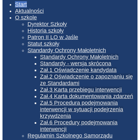
Start
Aktualności
O szkole
Dyrektor Szkoły
Historia szkoły
Patron II LO w Jaśle
Statut szkoły
Standardy Ochrony Małoletnich
Standardy Ochrony Małoletnich
Standardy - wersja skrócona
Zał.1 Oświadczenie kandydata
Zał.2 Oświadczenie o zapoznaniu się
ze Standardami
Zał.3 Karta przebiegu interwencji
Zał.4 Karta dokumentowania zdarzeń
Zał.5 Procedura podejmowania
interwencji w sytuacji podejrzenia
krzywdzenia
Zał.6 Procedury podejmowania
interwencji
Regulamin Szkolnego Samorządu