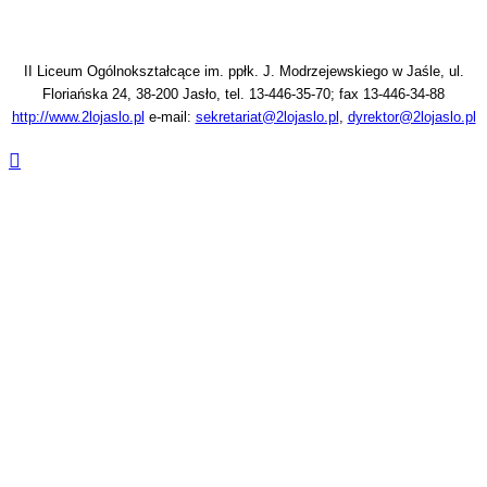
II Liceum Ogólnokształcące im. ppłk. J. Modrzejewskiego w Jaśle, ul.
Floriańska 24, 38-200 Jasło, tel. 13-446-35-70; fax 13-446-34-88
http://www.2lojaslo.pl
e-mail:
sekretariat@2lojaslo.pl
,
dyrektor@2lojaslo.pl