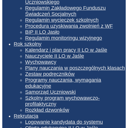
Uczniowskiego
Regulamin Zakładowego Funduszu
Świadczeń Socjalnych
Regulamin wycieczek szkolnych
Procedura uzyskiwania zwolnień z WF
BIP II LO Jasło
Regulamin monitoringu wizyjnego
Rok szkolny
Kalendarz i plan pracy II LO w Jaśle
Nauczyciele II LO w Jaśle
Wychowawcy
Plany nauczania w poszczególnych klasach
Zestaw podręczników
Programy nauczania, wymagania
edukacyjne
Samorząd Uczniowski
Szkolny program wychowawczo-
profilaktyczny
Rozkład dzwonków
Rekrutacja
Logowanie kandydata do systemu
Oferta edukacyjna II LO w Jaśle