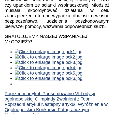
czy upadkiem ze ścianki wspinaczkowej. Młodzież
musiała skoordynować działania w celu
zabezpieczenia terenu wypadku, dbałości o własne
bezpieczeństwo, udzielenia poszkodowanym
pierwszej pomocy, wezwania odpowiednich służb.
GRATULUJEMY NASZEJ WSPANIAŁEJ
MŁODZIEŻY!
Poprzedni artykuł: Podsumowanie VIII edycji
ogólnopolskiej Olimpiady Zwolnieni z Teorii
Poprzedni artykuł
Następny artykuł: Wyróżnienie w
Ogólnopolskim Konkursie Fotograficznym