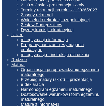
2 LO w Jaśle - prezentacja szkoły
Terminy rekrutacji na rok szk. 2026/2027
Zasady rekrutacji
Wniosek do rekrutacji uzupełniającej
Zestaw Podręczników
Dyżury komisji rekrutacyjnej
Uczeń
mLegitymacja informacja
Programy nauczania, wymagania
edukacyjne
mLegitymacja - instrukcja dla ucznia
Rodzice
Matura
Organizacja i przeprowadzanie egzaminu
maturalnego
Przebieg matury (skrót) – prezentacja
e-deklaracja
Harmonogram egzaminu maturalnego
Dostosowanie warunków i form egzaminu
maturalnego
Matura z informatyki