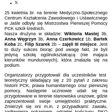
25 kwietnia br. na terenie Medyczno-Społecznego
Centrum Kształcenia Zawodowego i Ustawicznego
w Jaśle odbyły się Mistrzostwa Pierwszej Pomocy
PCK szkół średnich.
Nasza drużyna w składzie:
Wiktoria Mastej
3b,
Anna Węgrzyn
3b,
Anna Czerkowicz
1b,
Bartek
Koba
2c,
Filip Szarek
2b –
zajęli III miejsce
. Jest
to duży sukces biorąc pod uwagę fakt, że byli
jedyną szkołą ogólnokształcącą (nie mająca
kierunków mundurowych), która znalazła się na
podium.
Organizatorzy przygotowali dla uczestników test
teoretyczny składający się z 20 pytań z zakresu
historii PCK, prawa humanitarnego oraz pierwszej
pomocy. Następnie uczniowie udali się na
przygotowane w terenie stanowiska urazowe, gdzie
zaprezentowali swoje umiejętności praktyczne.
Zmierzyli się oni m.in. z przypadkami: zawału,
zadławienia pokarmem, odciętej kończyny, RKO