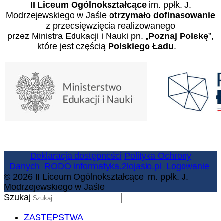
II Liceum Ogólnokształcące
im. ppłk. J.
Modrzejewskiego w Jaśle
otrzymało dofinasowanie
z przedsięwzięcia realizowanego
przez Ministra Edukacji i Nauki pn. „
Poznaj Polskę
”,
które jest częścią
Polskiego Ładu
.
Deklaracja dostępności
Polityka Ochrony
Danych
RODO
informatyka.2lojaslo.pl
Logowanie
© 2026 II Liceum Ogólnokształcące im. ppłk. J.
Modrzejewskiego w Jaśle
Szukaj
ZASTĘPSTWA