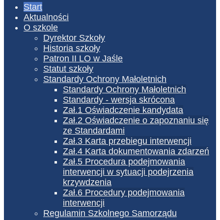
Start
Aktualności
O szkole
Dyrektor Szkoły
Historia szkoły
Patron II LO w Jaśle
Statut szkoły
Standardy Ochrony Małoletnich
Standardy Ochrony Małoletnich
Standardy - wersja skrócona
Zał.1 Oświadczenie kandydata
Zał.2 Oświadczenie o zapoznaniu się
ze Standardami
Zał.3 Karta przebiegu interwencji
Zał.4 Karta dokumentowania zdarzeń
Zał.5 Procedura podejmowania
interwencji w sytuacji podejrzenia
krzywdzenia
Zał.6 Procedury podejmowania
interwencji
Regulamin Szkolnego Samorządu