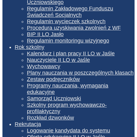
Uczniowskiego
Regulamin Zakładowego Funduszu
Świadczeń Socjalnych
Regulamin wycieczek szkolnych
Procedura uzyskiwania zwolnień z WF
BIP II LO Jasło
Regulamin monitoringu wizyjnego
Rok szkolny
Kalendarz i plan pracy II LO w Jaśle
Nauczyciele II LO w Jaśle
Wychowawcy
Plany nauczania w poszczególnych klasach
Zestaw podręczników
Programy nauczania, wymagania
edukacyjne
Samorząd Uczniowski
Szkolny program wychowawczo-
profilaktyczny
Rozkład dzwonków
Rekrutacja
Logowanie kandydata do systemu
Oferta edukacyjna II LO w Jaśle