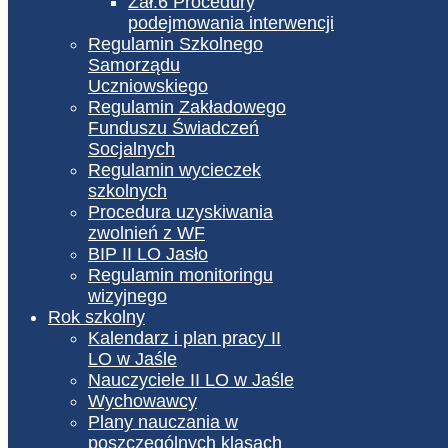
Zał.6 Procedury
podejmowania interwencji
Regulamin Szkolnego
Samorządu
Uczniowskiego
Regulamin Zakładowego
Funduszu Świadczeń
Socjalnych
Regulamin wycieczek
szkolnych
Procedura uzyskiwania
zwolnień z WF
BIP II LO Jasło
Regulamin monitoringu
wizyjnego
Rok szkolny
Kalendarz i plan pracy II
LO w Jaśle
Nauczyciele II LO w Jaśle
Wychowawcy
Plany nauczania w
poszczególnych klasach