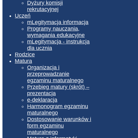
Dyżury komisji
rekrutacyjnej
Uczeń
mLegitymacja informacja
Programy nauczania,
wymagania edukacyjne
mLegitymacja - instrukcja
dla ucznia
Rodzice
Matura
Organizacja i
przeprowadzanie
egzaminu maturalnego
Przebieg matury (skrót) –
prezentacja
e-deklaracja
Harmonogram egzaminu
maturalnego
Dostosowanie warunków i
form egzaminu
maturalnego