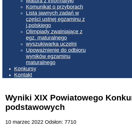
Matura z informatyki
Komunikat o przyborach
Lista jawnych zadań w
części ustnej egzaminu z
j.polskiego
Olimpiady zwalniające z
egz. maturalnego
wyszukiwarka uczelni
Upoważnienie do odbioru
wyników egzaminu
maturalnego
Konkursy
Kontakt
Wyniki XIX Powiatowego Konku
podstawowych
10 marzec 2022
Odsłon: 7710