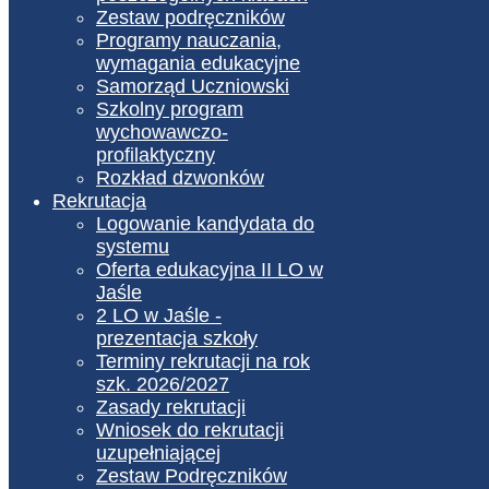
Zestaw podręczników
Programy nauczania,
wymagania edukacyjne
Samorząd Uczniowski
Szkolny program
wychowawczo-
profilaktyczny
Rozkład dzwonków
Rekrutacja
Logowanie kandydata do
systemu
Oferta edukacyjna II LO w
Jaśle
2 LO w Jaśle -
prezentacja szkoły
Terminy rekrutacji na rok
szk. 2026/2027
Zasady rekrutacji
Wniosek do rekrutacji
uzupełniającej
Zestaw Podręczników