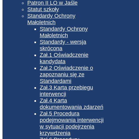
Patron II LO w Jaśle
Statut szkoły
Standardy Ochrony
Małoletnich
Standardy Ochrony
Małoletnich
Standardy - wersja
skrócona
Zał.1 Oświadczenie
kandydata
Zał.2 Oświadczenie o
zapoznaniu się ze
Standardami
Zał.3 Karta przebiegu
interwencji
Zał.4 Karta
dokumentowania zdarzeń
Zał.5 Procedura
podejmowania interwencji
w sytuacji podejrzenia
krzywdzenia