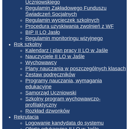
Uczniowskiego
Regulamin Zakładowego Funduszu
Świadczeń Socjalnych
Regulamin wycieczek szkolnych
Procedura uzyskiwania zwolnień z WF
BIP II LO Jasło
Regulamin monitoringu wizyjnego
Rok szkolny
Kalendarz i plan pracy II LO w Jaśle
Nauczyciele II LO w Jaśle
Wychowawcy
Plany nauczania w poszczególnych klasach
Zestaw podręczników
Programy nauczania, wymagania
edukacyjne
Samorząd Uczniowski
Szkolny program wychowawczo-
profilaktyczny
Rozkład dzwonków
Rekrutacja
Logowanie kandydata do systemu
Oferta edukacyjna II LO w Jaśle