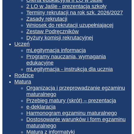
2 LO w Jaśle - prezentacja szkoły
Terminy rekrutacji na rok szk. 2026/2027
Zasady rekrutacji
Wniosek do rekrutacji uzupełniającej
Zestaw Podręczników
Dyżury komisji rekrutacyjnej
Uczeń
mLegitymacja informacja
Programy nauczania, wymagania
edukacyjne
mLegitymacja - instrukcja dla ucznia
Rodzice
Matura
Organizacja i przeprowadzanie egzaminu
maturalnego
Przebieg matury (skrót) – prezentacja
e-deklaracja
Harmonogram egzaminu maturalnego
Dostosowanie warunków i form egzaminu
maturalnego
Matura z informatyki