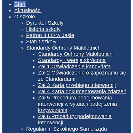
Start
Aktualności
O szkole
Dyrektor Szkoły
Historia szkoły
Patron II LO w Jaśle
Statut szkoły
Standardy Ochrony Małoletnich
Standardy Ochrony Małoletnich
Standardy - wersja skrócona
Zał.1 Oświadczenie kandydata
Zał.2 Oświadczenie o zapoznaniu się
ze Standardami
Zał.3 Karta przebiegu interwencji
Zał.4 Karta dokumentowania zdarzeń
Zał.5 Procedura podejmowania
interwencji w sytuacji podejrzenia
krzywdzenia
Zał.6 Procedury podejmowania
interwencji
Regulamin Szkolnego Samorządu