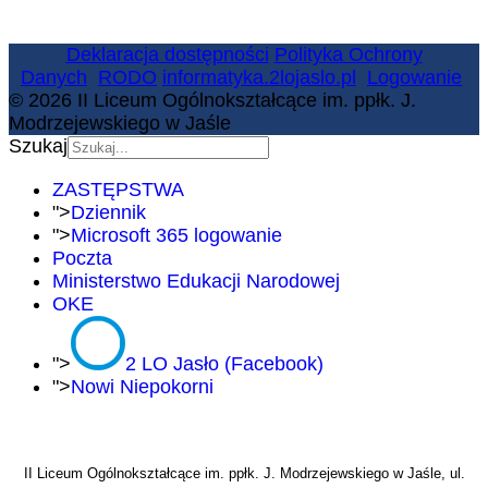
Deklaracja dostępności
Polityka Ochrony
Danych
RODO
informatyka.2lojaslo.pl
Logowanie
© 2026 II Liceum Ogólnokształcące im. ppłk. J.
Modrzejewskiego w Jaśle
Szukaj
ZASTĘPSTWA
">
Dziennik
">
Microsoft 365 logowanie
Poczta
Ministerstwo Edukacji Narodowej
OKE
">
2 LO Jasło (Facebook)
">
Nowi Niepokorni
II Liceum Ogólnokształcące im. ppłk. J. Modrzejewskiego w Jaśle, ul.