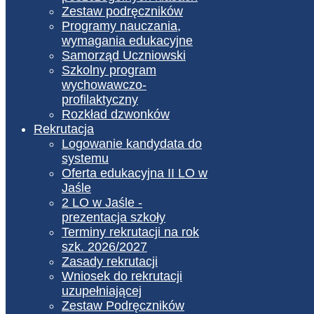
Zestaw podręczników
Programy nauczania,
wymagania edukacyjne
Samorząd Uczniowski
Szkolny program
wychowawczo-
profilaktyczny
Rozkład dzwonków
Rekrutacja
Logowanie kandydata do
systemu
Oferta edukacyjna II LO w
Jaśle
2 LO w Jaśle -
prezentacja szkoły
Terminy rekrutacji na rok
szk. 2026/2027
Zasady rekrutacji
Wniosek do rekrutacji
uzupełniającej
Zestaw Podręczników