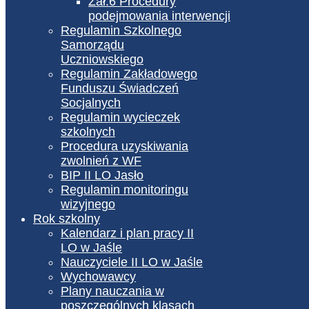
Zał.6 Procedury
podejmowania interwencji
Regulamin Szkolnego
Samorządu
Uczniowskiego
Regulamin Zakładowego
Funduszu Świadczeń
Socjalnych
Regulamin wycieczek
szkolnych
Procedura uzyskiwania
zwolnień z WF
BIP II LO Jasło
Regulamin monitoringu
wizyjnego
Rok szkolny
Kalendarz i plan pracy II
LO w Jaśle
Nauczyciele II LO w Jaśle
Wychowawcy
Plany nauczania w
poszczególnych klasach