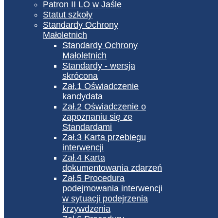
Patron II LO w Jaśle
Statut szkoły
Standardy Ochrony
Małoletnich
Standardy Ochrony
Małoletnich
Standardy - wersja
skrócona
Zał.1 Oświadczenie
kandydata
Zał.2 Oświadczenie o
zapoznaniu się ze
Standardami
Zał.3 Karta przebiegu
interwencji
Zał.4 Karta
dokumentowania zdarzeń
Zał.5 Procedura
podejmowania interwencji
w sytuacji podejrzenia
krzywdzenia