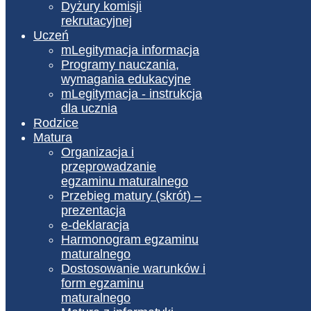
Dyżury komisji
rekrutacyjnej
Uczeń
mLegitymacja informacja
Programy nauczania,
wymagania edukacyjne
mLegitymacja - instrukcja
dla ucznia
Rodzice
Matura
Organizacja i
przeprowadzanie
egzaminu maturalnego
Przebieg matury (skrót) –
prezentacja
e-deklaracja
Harmonogram egzaminu
maturalnego
Dostosowanie warunków i
form egzaminu
maturalnego