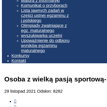
Matura z informatyki
Komunikat o przyborach
Lista jawnych zadań w
części ustnej egzaminu z
j.polskiego
Olimpiady zwalniające z
egz. maturalnego
wyszukiwarka uczelni
Upoważnienie do odbioru
wyników egzaminu
maturalnego
Konkursy
Kontakt
Osoba z wielką pasją sportową-
29 listopad 2021
Odsłon: 8282