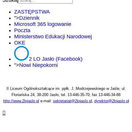
Szukaj
ZASTĘPSTWA
">
Dziennik
Microsoft 365 logowanie
Poczta
Ministerstwo Edukacji Narodowej
OKE
2 LO Jasło (Facebook)
">
Nowi Niepokorni
II Liceum Ogólnokształcące im. ppłk. J. Modrzejewskiego w Jaśle, ul.
Floriańska 24, 38-200 Jasło, tel. 13-446-35-70; fax 13-446-34-88
http://www.2lojaslo.pl
e-mail:
sekretariat@2lojaslo.pl
,
dyrektor@2lojaslo.pl