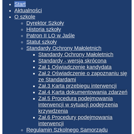
Start
Aktualności
O szkole
Dyrektor Szkoły
Historia szkoły
Patron II LO w Jaśle
Statut szkoły
Standardy Ochrony Małoletnich
Standardy Ochrony Małoletnich
Standardy - wersja skrócona
Zał.1 Oświadczenie kandydata
Zał.2 Oświadczenie o zapoznaniu się
ze Standardami
Zał.3 Karta przebiegu interwencji
Zał.4 Karta dokumentowania zdarzeń
Zał.5 Procedura podejmowania
interwencji w sytuacji podejrzenia
krzywdzenia
Zał.6 Procedury podejmowania
interwencji
Regulamin Szkolnego Samorządu