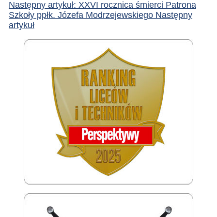
Następny artykuł: XXVI rocznica śmierci Patrona
Szkoły ppłk. Józefa Modrzejewskiego
Następny
artykuł