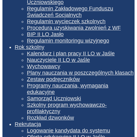
Uczniowskiego
Regulamin Zakładowego Funduszu
Świadczeń Socjalnych
Regulamin wycieczek szkolnych
Procedura uzyskiwania zwolnień z WF
BIP II LO Jasło
Regulamin monitoringu wizyjnego
Rok szkolny
Kalendarz i plan pracy II LO w Jaśle
Nauczyciele II LO w Jaśle
Wychowawcy
Plany nauczania w poszczególnych klasach
Zestaw podręczników
Programy nauczania, wymagania
edukacyjne
Samorząd Uczniowski
Szkolny program wychowawczo-
profilaktyczny
Rozkład dzwonków
Rekrutacja
Logowanie kandydata do systemu
Oferta edukacyjna II LO w Jaśle