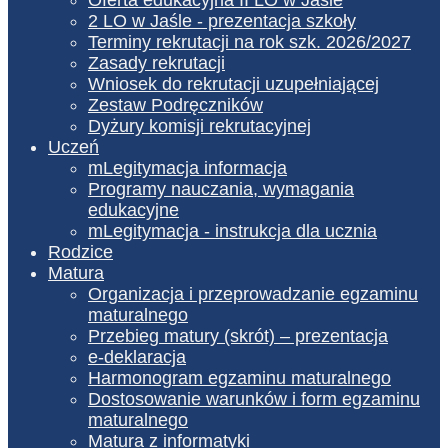
2 LO w Jaśle - prezentacja szkoły
Terminy rekrutacji na rok szk. 2026/2027
Zasady rekrutacji
Wniosek do rekrutacji uzupełniającej
Zestaw Podręczników
Dyżury komisji rekrutacyjnej
Uczeń
mLegitymacja informacja
Programy nauczania, wymagania
edukacyjne
mLegitymacja - instrukcja dla ucznia
Rodzice
Matura
Organizacja i przeprowadzanie egzaminu
maturalnego
Przebieg matury (skrót) – prezentacja
e-deklaracja
Harmonogram egzaminu maturalnego
Dostosowanie warunków i form egzaminu
maturalnego
Matura z informatyki