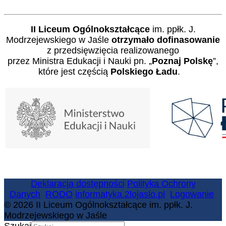
II Liceum Ogólnokształcące
im. ppłk. J.
Modrzejewskiego w Jaśle
otrzymało dofinasowanie
z przedsięwzięcia realizowanego
przez Ministra Edukacji i Nauki pn. „
Poznaj Polskę
”,
które jest częścią
Polskiego Ładu
.
Deklaracja dostępności
Polityka Ochrony
Danych
RODO
informatyka.2lojaslo.pl
Logowanie
© 2026 II Liceum Ogólnokształcące im. ppłk. J.
Modrzejewskiego w Jaśle