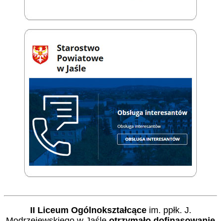
II Liceum Ogólnokształcące
im. ppłk. J.
Modrzejewskiego w Jaśle
otrzymało dofinasowanie