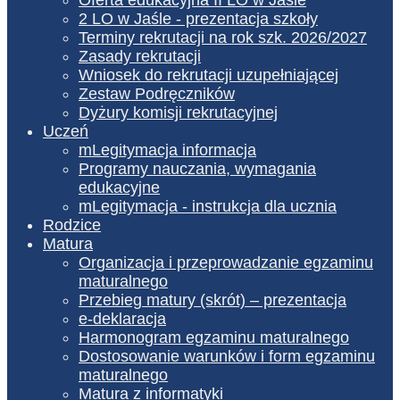
2 LO w Jaśle - prezentacja szkoły
Terminy rekrutacji na rok szk. 2026/2027
Zasady rekrutacji
Wniosek do rekrutacji uzupełniającej
Zestaw Podręczników
Dyżury komisji rekrutacyjnej
Uczeń
mLegitymacja informacja
Programy nauczania, wymagania
edukacyjne
mLegitymacja - instrukcja dla ucznia
Rodzice
Matura
Organizacja i przeprowadzanie egzaminu
maturalnego
Przebieg matury (skrót) – prezentacja
e-deklaracja
Harmonogram egzaminu maturalnego
Dostosowanie warunków i form egzaminu
maturalnego
Matura z informatyki