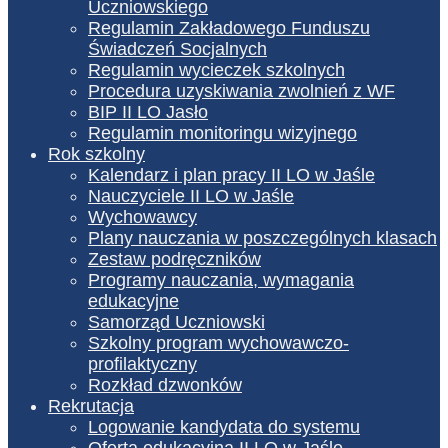
Uczniowskiego
Regulamin Zakładowego Funduszu
Świadczeń Socjalnych
Regulamin wycieczek szkolnych
Procedura uzyskiwania zwolnień z WF
BIP II LO Jasło
Regulamin monitoringu wizyjnego
Rok szkolny
Kalendarz i plan pracy II LO w Jaśle
Nauczyciele II LO w Jaśle
Wychowawcy
Plany nauczania w poszczególnych klasach
Zestaw podręczników
Programy nauczania, wymagania
edukacyjne
Samorząd Uczniowski
Szkolny program wychowawczo-
profilaktyczny
Rozkład dzwonków
Rekrutacja
Logowanie kandydata do systemu
Oferta edukacyjna II LO w Jaśle