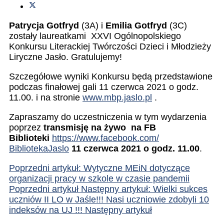
Patrycja Gotfryd
(3A) i
Emilia Gotfryd
(3C)
zostały laureatkami XXVI Ogólnopolskiego
Konkursu Literackiej Twórczości Dzieci i Młodzieży
Liryczne Jasło. Gratulujemy!
Szczegółowe wyniki Konkursu będą przedstawione
podczas finałowej gali 11 czerwca 2021 o godz.
11.00. i na stronie
www.mbp.jaslo.pl
.
Zapraszamy do uczestniczenia w tym wydarzenia
poprzez
transmisję na żywo na FB
Biblioteki
https://www.facebook.com/
BibliotekaJaslo
11 czerwca 2021 o godz. 11.00
.
Poprzedni artykuł: Wytyczne MEiN dotyczące
organizacji pracy w szkole w czasie pandemii
Poprzedni artykuł
Następny artykuł: Wielki sukces
uczniów II LO w Jaśle!!! Nasi uczniowie zdobyli 10
indeksów na UJ !!!
Następny artykuł