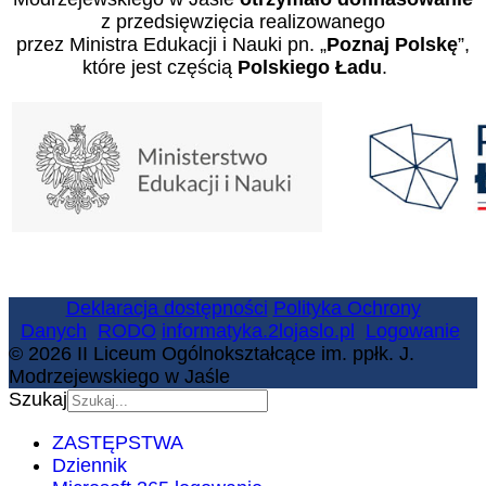
z przedsięwzięcia realizowanego
przez Ministra Edukacji i Nauki pn. „
Poznaj Polskę
”,
które jest częścią
Polskiego Ładu
.
Deklaracja dostępności
Polityka Ochrony
Danych
RODO
informatyka.2lojaslo.pl
Logowanie
© 2026 II Liceum Ogólnokształcące im. ppłk. J.
Modrzejewskiego w Jaśle
Szukaj
ZASTĘPSTWA
Dziennik