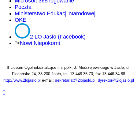
Microsoft 365 logowanie
Poczta
Ministerstwo Edukacji Narodowej
OKE
2 LO Jasło (Facebook)
">
Nowi Niepokorni
II Liceum Ogólnokształcące im. ppłk. J. Modrzejewskiego w Jaśle, ul.
Floriańska 24, 38-200 Jasło, tel. 13-446-35-70; fax 13-446-34-88
http://www.2lojaslo.pl
e-mail:
sekretariat@2lojaslo.pl
,
dyrektor@2lojaslo.pl