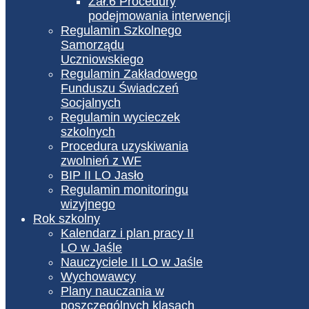
Zał.6 Procedury
podejmowania interwencji
Regulamin Szkolnego
Samorządu
Uczniowskiego
Regulamin Zakładowego
Funduszu Świadczeń
Socjalnych
Regulamin wycieczek
szkolnych
Procedura uzyskiwania
zwolnień z WF
BIP II LO Jasło
Regulamin monitoringu
wizyjnego
Rok szkolny
Kalendarz i plan pracy II
LO w Jaśle
Nauczyciele II LO w Jaśle
Wychowawcy
Plany nauczania w
poszczególnych klasach