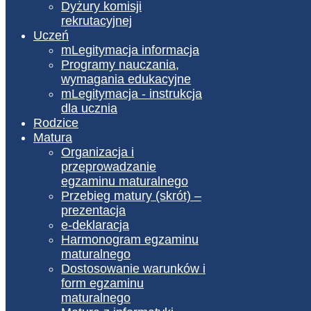
Dyżury komisji
rekrutacyjnej
Uczeń
mLegitymacja informacja
Programy nauczania,
wymagania edukacyjne
mLegitymacja - instrukcja
dla ucznia
Rodzice
Matura
Organizacja i
przeprowadzanie
egzaminu maturalnego
Przebieg matury (skrót) –
prezentacja
e-deklaracja
Harmonogram egzaminu
maturalnego
Dostosowanie warunków i
form egzaminu
maturalnego