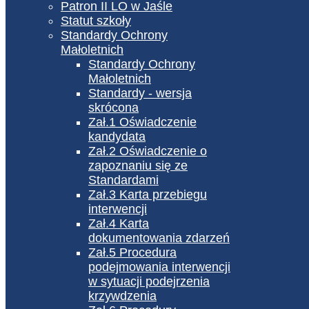
Patron II LO w Jaśle
Statut szkoły
Standardy Ochrony
Małoletnich
Standardy Ochrony
Małoletnich
Standardy - wersja
skrócona
Zał.1 Oświadczenie
kandydata
Zał.2 Oświadczenie o
zapoznaniu się ze
Standardami
Zał.3 Karta przebiegu
interwencji
Zał.4 Karta
dokumentowania zdarzeń
Zał.5 Procedura
podejmowania interwencji
w sytuacji podejrzenia
krzywdzenia