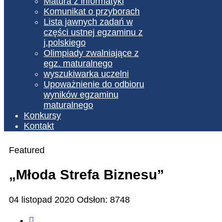
Matura z informatyki
Komunikat o przyborach
Lista jawnych zadań w
części ustnej egzaminu z
j.polskiego
Olimpiady zwalniające z
egz. maturalnego
wyszukiwarka uczelni
Upoważnienie do odbioru
wyników egzaminu
maturalnego
Konkursy
Kontakt
Featured
„Młoda Strefa Biznesu”
04 listopad 2020
Odsłon: 8748