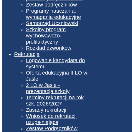
Zestaw podręczników
Programy nauczania,
wymagania edukacyjne
Samorząd Uczniowski
Szkolny program
wychowawczo-
profilaktyczny
Rozkład dzwonków
Rekrutacja
Logowanie kandydata do
systemu
Oferta edukacyjna II LO w
Jaśle
2 LO w Jaśle -
prezentacja szkoły
Terminy rekrutacji na rok
szk. 2026/2027
Zasady rekrutacji
Wniosek do rekrutacji
uzupełniającej
Zestaw Podręczników