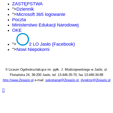
ZASTĘPSTWA
">
Dziennik
">
Microsoft 365 logowanie
Poczta
Ministerstwo Edukacji Narodowej
OKE
">
2 LO Jasło (Facebook)
">
Nowi Niepokorni
II Liceum Ogólnokształcące im. ppłk. J. Modrzejewskiego w Jaśle, ul.
Floriańska 24, 38-200 Jasło, tel. 13-446-35-70; fax 13-446-34-88
http://www.2lojaslo.pl
e-mail:
sekretariat@2lojaslo.pl
,
dyrektor@2lojaslo.pl