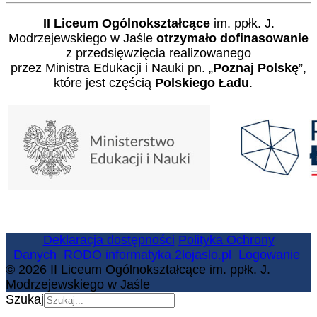
II Liceum Ogólnokształcące
im. ppłk. J.
Modrzejewskiego w Jaśle
otrzymało dofinasowanie
z przedsięwzięcia realizowanego
przez Ministra Edukacji i Nauki pn. „
Poznaj Polskę
”,
które jest częścią
Polskiego Ładu
.
Deklaracja dostępności
Polityka Ochrony
Danych
RODO
informatyka.2lojaslo.pl
Logowanie
© 2026 II Liceum Ogólnokształcące im. ppłk. J.
Modrzejewskiego w Jaśle
Szukaj