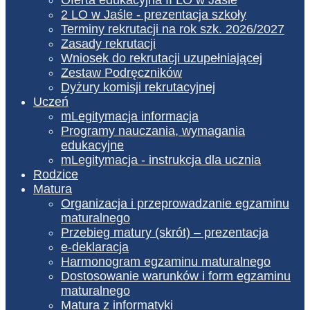
2 LO w Jaśle - prezentacja szkoły
Terminy rekrutacji na rok szk. 2026/2027
Zasady rekrutacji
Wniosek do rekrutacji uzupełniającej
Zestaw Podręczników
Dyżury komisji rekrutacyjnej
Uczeń
mLegitymacja informacja
Programy nauczania, wymagania
edukacyjne
mLegitymacja - instrukcja dla ucznia
Rodzice
Matura
Organizacja i przeprowadzanie egzaminu
maturalnego
Przebieg matury (skrót) – prezentacja
e-deklaracja
Harmonogram egzaminu maturalnego
Dostosowanie warunków i form egzaminu
maturalnego
Matura z informatyki