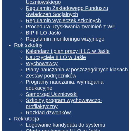
Uczniowskiego
Regulamin Zakładowego Funduszu
Świadczeń Socjalnych
Regulamin wycieczek szkolnych
Procedura uzyskiwania zwolnień z WF
BIP II LO Jasło
Regulamin monitoringu wizyjnego
Rok szkolny
Kalendarz i plan pracy II LO w Jaśle
Nauczyciele II LO w Jaśle
Wychowawcy
Plany nauczania w poszczególnych klasach
Zestaw podręczników
Programy nauczania, wymagania
edukacyjne
Samorząd Uczniowski
Szkolny program wychowawczo-
profilaktyczny
Rozkład dzwonków
Rekrutacja
Logowanie kandydata do systemu
Oferta edukacyjna II LO w Jaśle