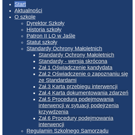
Start
Aktualności
O szkole
Dyrektor Szkoły
Historia szkoły
Patron II LO w Jaśle
Statut szkoły
Standardy Ochrony Małoletnich
Standardy Ochrony Małoletnich
Standardy - wersja skrócona
Zał.1 Oświadczenie kandydata
Zał.2 Oświadczenie o zapoznaniu się
ze Standardami
Zał.3 Karta przebiegu interwencji
Zał.4 Karta dokumentowania zdarzeń
Zał.5 Procedura podejmowania
interwencji w sytuacji podejrzenia
krzywdzenia
Zał.6 Procedury podejmowania
interwencji
Regulamin Szkolnego Samorządu