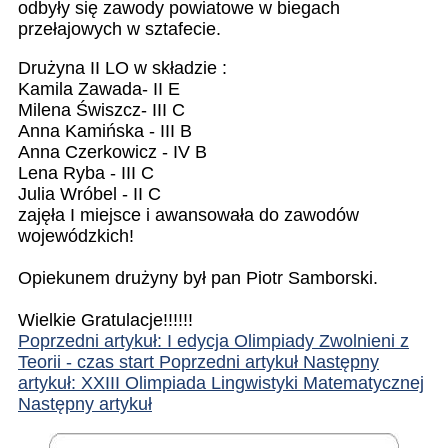
odbyły się zawody powiatowe w biegach
przełajowych w sztafecie.
Drużyna II LO w składzie :
Kamila Zawada- II E
Milena Świszcz- III C
Anna Kamińska - III B
Anna Czerkowicz - IV B
Lena Ryba - III C
Julia Wróbel - II C
zajęła I miejsce i awansowała do zawodów
wojewódzkich!
Opiekunem drużyny był pan Piotr Samborski.
Wielkie Gratulacje!!!!!!
Poprzedni artykuł: I edycja Olimpiady Zwolnieni z
Teorii - czas start
Poprzedni artykuł
Następny
artykuł: XXIII Olimpiada Lingwistyki Matematycznej
Następny artykuł