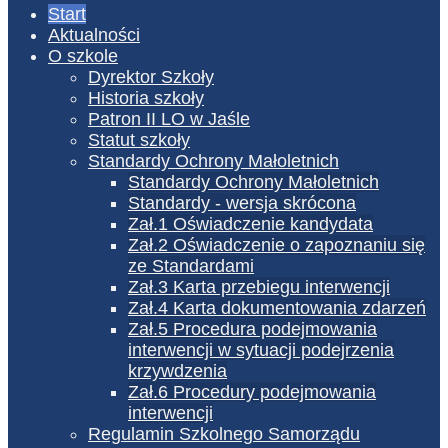
Start
Aktualności
O szkole
Dyrektor Szkoły
Historia szkoły
Patron II LO w Jaśle
Statut szkoły
Standardy Ochrony Małoletnich
Standardy Ochrony Małoletnich
Standardy - wersja skrócona
Zał.1 Oświadczenie kandydata
Zał.2 Oświadczenie o zapoznaniu się
ze Standardami
Zał.3 Karta przebiegu interwencji
Zał.4 Karta dokumentowania zdarzeń
Zał.5 Procedura podejmowania
interwencji w sytuacji podejrzenia
krzywdzenia
Zał.6 Procedury podejmowania
interwencji
Regulamin Szkolnego Samorządu