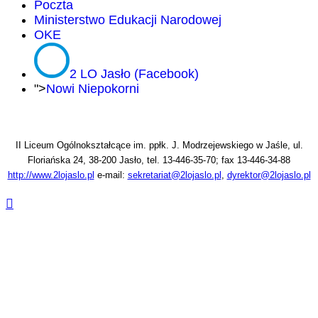
Poczta
Ministerstwo Edukacji Narodowej
OKE
2 LO Jasło (Facebook)
">
Nowi Niepokorni
II Liceum Ogólnokształcące im. ppłk. J. Modrzejewskiego w Jaśle, ul.
Floriańska 24, 38-200 Jasło, tel. 13-446-35-70; fax 13-446-34-88
http://www.2lojaslo.pl
e-mail:
sekretariat@2lojaslo.pl
,
dyrektor@2lojaslo.pl