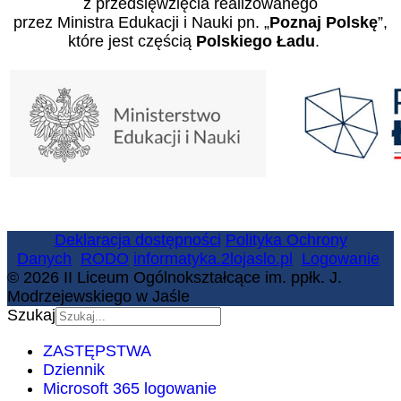
z przedsięwzięcia realizowanego
przez Ministra Edukacji i Nauki pn. „
Poznaj Polskę
”,
które jest częścią
Polskiego Ładu
.
Deklaracja dostępności
Polityka Ochrony
Danych
RODO
informatyka.2lojaslo.pl
Logowanie
© 2026 II Liceum Ogólnokształcące im. ppłk. J.
Modrzejewskiego w Jaśle
Szukaj
ZASTĘPSTWA
Dziennik
Microsoft 365 logowanie