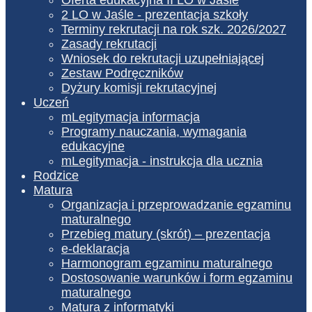
2 LO w Jaśle - prezentacja szkoły
Terminy rekrutacji na rok szk. 2026/2027
Zasady rekrutacji
Wniosek do rekrutacji uzupełniającej
Zestaw Podręczników
Dyżury komisji rekrutacyjnej
Uczeń
mLegitymacja informacja
Programy nauczania, wymagania
edukacyjne
mLegitymacja - instrukcja dla ucznia
Rodzice
Matura
Organizacja i przeprowadzanie egzaminu
maturalnego
Przebieg matury (skrót) – prezentacja
e-deklaracja
Harmonogram egzaminu maturalnego
Dostosowanie warunków i form egzaminu
maturalnego
Matura z informatyki