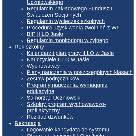
Uczniowskiego
Regulamin Zakładowego Funduszu
Świadczeń Socjalnych
Regulamin wycieczek szkolnych
Procedura uzyskiwania zwolnień z WF
BIP II LO Jasło
Regulamin monitoringu wizyjnego
Rok szkolny
Kalendarz i plan pracy II LO w Jaśle
Nauczyciele II LO w Jaśle
Wychowawcy
Plany nauczania w poszczególnych klasach
Zestaw podręczników
Programy nauczania, wymagania
edukacyjne
Samorząd Uczniowski
Szkolny program wychowawczo-
profilaktyczny
Rozkład dzwonków
Rekrutacja
Logowanie kandydata do systemu
Oferta edukacyjna II LO w Jaśle