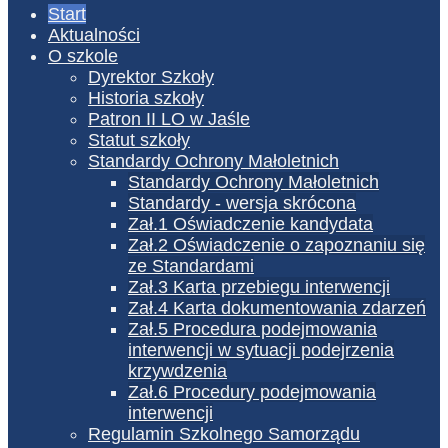
Start
Aktualności
O szkole
Dyrektor Szkoły
Historia szkoły
Patron II LO w Jaśle
Statut szkoły
Standardy Ochrony Małoletnich
Standardy Ochrony Małoletnich
Standardy - wersja skrócona
Zał.1 Oświadczenie kandydata
Zał.2 Oświadczenie o zapoznaniu się
ze Standardami
Zał.3 Karta przebiegu interwencji
Zał.4 Karta dokumentowania zdarzeń
Zał.5 Procedura podejmowania
interwencji w sytuacji podejrzenia
krzywdzenia
Zał.6 Procedury podejmowania
interwencji
Regulamin Szkolnego Samorządu