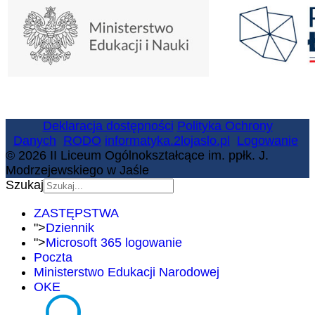
Deklaracja dostępności
Polityka Ochrony
Danych
RODO
informatyka.2lojaslo.pl
Logowanie
© 2026 II Liceum Ogólnokształcące im. ppłk. J.
Modrzejewskiego w Jaśle
Szukaj
ZASTĘPSTWA
">
Dziennik
">
Microsoft 365 logowanie
Poczta
Ministerstwo Edukacji Narodowej
OKE