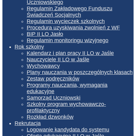
Uczniowskiego
Regulamin Zakładowego Funduszu
Świadczeń Socjalnych
Regulamin wycieczek szkolnych
Procedura uzyskiwania zwolnień z WF
BIP II LO Jasło
Regulamin monitoringu wizyjnego
Rok szkolny
Kalendarz i plan pracy II LO w Jaśle
Nauczyciele II LO w Jaśle
Wychowawcy
Plany nauczania w poszczególnych klasach
Zestaw podręczników
Programy nauczania, wymagania
edukacyjne
Samorząd Uczniowski
Szkolny program wychowawczo-
profilaktyczny
Rozkład dzwonków
Rekrutacja
Logowanie kandydata do systemu
Oferta edukacyjna II LO w Jaśle