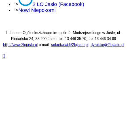
">
2 LO Jasło (Facebook)
">
Nowi Niepokorni
II Liceum Ogólnokształcące im. ppłk. J. Modrzejewskiego w Jaśle, ul.
Floriańska 24, 38-200 Jasło, tel. 13-446-35-70; fax 13-446-34-88
http://www.2lojaslo.pl
e-mail:
sekretariat@2lojaslo.pl
,
dyrektor@2lojaslo.pl