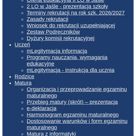
2 LO w Jaśle - prezentacja szkoły
Terminy rekrutacji na rok szk. 2026/2027
Zasady rekrutacji
Wniosek do rekrutacji uzupełniającej
Zestaw Podręczników
Dyżury komisji rekrutacyjnej
Uczeń
mLegitymacja informacja
Programy nauczania, wymagania
edukacyjne
mLegitymacja - instrukcja dla ucznia
Rodzice
Matura
Organizacja i przeprowadzanie egzaminu
maturalnego
Przebieg matury (skrót) – prezentacja
e-deklaracja
Harmonogram egzaminu maturalnego
Dostosowanie warunków i form egzaminu
maturalnego
Matura z informatyki