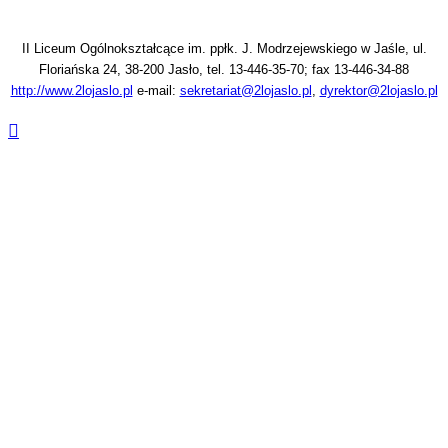
II Liceum Ogólnokształcące im. ppłk. J. Modrzejewskiego w Jaśle, ul.
Floriańska 24, 38-200 Jasło, tel. 13-446-35-70; fax 13-446-34-88
http://www.2lojaslo.pl
e-mail:
sekretariat@2lojaslo.pl
,
dyrektor@2lojaslo.pl