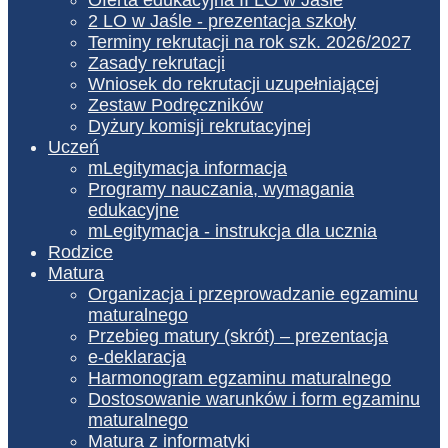
2 LO w Jaśle - prezentacja szkoły
Terminy rekrutacji na rok szk. 2026/2027
Zasady rekrutacji
Wniosek do rekrutacji uzupełniającej
Zestaw Podręczników
Dyżury komisji rekrutacyjnej
Uczeń
mLegitymacja informacja
Programy nauczania, wymagania
edukacyjne
mLegitymacja - instrukcja dla ucznia
Rodzice
Matura
Organizacja i przeprowadzanie egzaminu
maturalnego
Przebieg matury (skrót) – prezentacja
e-deklaracja
Harmonogram egzaminu maturalnego
Dostosowanie warunków i form egzaminu
maturalnego
Matura z informatyki