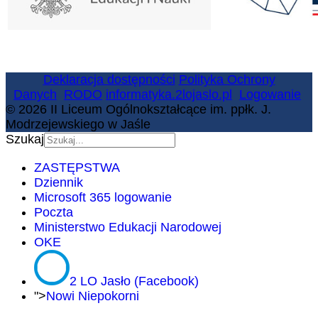
Deklaracja dostępności
Polityka Ochrony
Danych
RODO
informatyka.2lojaslo.pl
Logowanie
© 2026 II Liceum Ogólnokształcące im. ppłk. J.
Modrzejewskiego w Jaśle
Szukaj
ZASTĘPSTWA
Dziennik
Microsoft 365 logowanie
Poczta
Ministerstwo Edukacji Narodowej
OKE
2 LO Jasło (Facebook)
">
Nowi Niepokorni