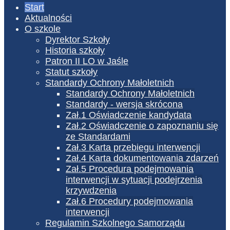
Start
Aktualności
O szkole
Dyrektor Szkoły
Historia szkoły
Patron II LO w Jaśle
Statut szkoły
Standardy Ochrony Małoletnich
Standardy Ochrony Małoletnich
Standardy - wersja skrócona
Zał.1 Oświadczenie kandydata
Zał.2 Oświadczenie o zapoznaniu się
ze Standardami
Zał.3 Karta przebiegu interwencji
Zał.4 Karta dokumentowania zdarzeń
Zał.5 Procedura podejmowania
interwencji w sytuacji podejrzenia
krzywdzenia
Zał.6 Procedury podejmowania
interwencji
Regulamin Szkolnego Samorządu