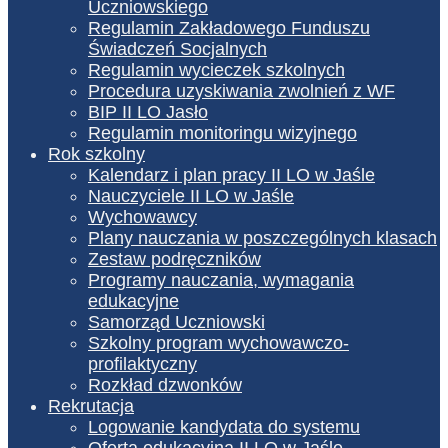
Uczniowskiego
Regulamin Zakładowego Funduszu
Świadczeń Socjalnych
Regulamin wycieczek szkolnych
Procedura uzyskiwania zwolnień z WF
BIP II LO Jasło
Regulamin monitoringu wizyjnego
Rok szkolny
Kalendarz i plan pracy II LO w Jaśle
Nauczyciele II LO w Jaśle
Wychowawcy
Plany nauczania w poszczególnych klasach
Zestaw podręczników
Programy nauczania, wymagania
edukacyjne
Samorząd Uczniowski
Szkolny program wychowawczo-
profilaktyczny
Rozkład dzwonków
Rekrutacja
Logowanie kandydata do systemu
Oferta edukacyjna II LO w Jaśle