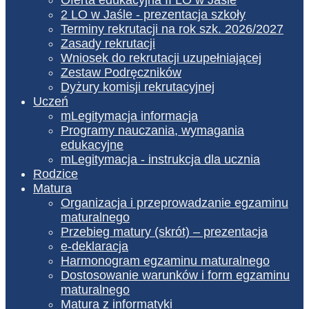
2 LO w Jaśle - prezentacja szkoły
Terminy rekrutacji na rok szk. 2026/2027
Zasady rekrutacji
Wniosek do rekrutacji uzupełniającej
Zestaw Podręczników
Dyżury komisji rekrutacyjnej
Uczeń
mLegitymacja informacja
Programy nauczania, wymagania
edukacyjne
mLegitymacja - instrukcja dla ucznia
Rodzice
Matura
Organizacja i przeprowadzanie egzaminu
maturalnego
Przebieg matury (skrót) – prezentacja
e-deklaracja
Harmonogram egzaminu maturalnego
Dostosowanie warunków i form egzaminu
maturalnego
Matura z informatyki