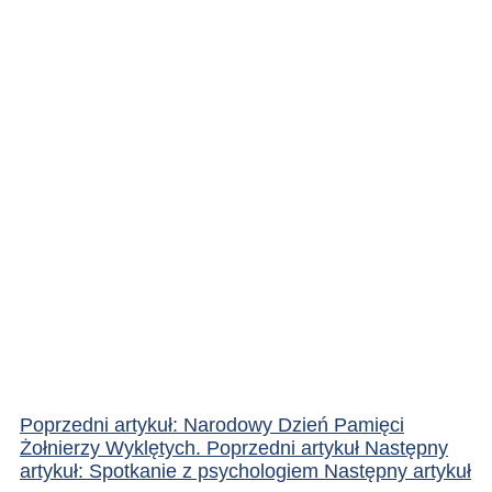
Poprzedni artykuł: Narodowy Dzień Pamięci
Żołnierzy Wyklętych.
Poprzedni artykuł
Następny
artykuł: Spotkanie z psychologiem
Następny artykuł