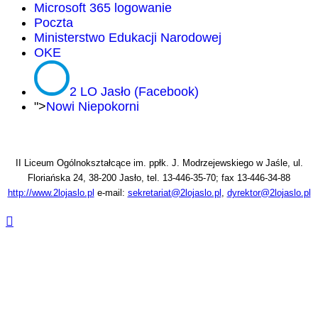
Microsoft 365 logowanie
Poczta
Ministerstwo Edukacji Narodowej
OKE
2 LO Jasło (Facebook)
">
Nowi Niepokorni
II Liceum Ogólnokształcące im. ppłk. J. Modrzejewskiego w Jaśle, ul.
Floriańska 24, 38-200 Jasło, tel. 13-446-35-70; fax 13-446-34-88
http://www.2lojaslo.pl
e-mail:
sekretariat@2lojaslo.pl
,
dyrektor@2lojaslo.pl