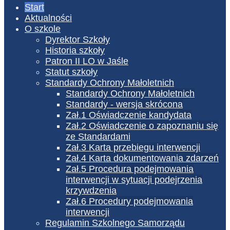
Start
Aktualności
O szkole
Dyrektor Szkoły
Historia szkoły
Patron II LO w Jaśle
Statut szkoły
Standardy Ochrony Małoletnich
Standardy Ochrony Małoletnich
Standardy - wersja skrócona
Zał.1 Oświadczenie kandydata
Zał.2 Oświadczenie o zapoznaniu się
ze Standardami
Zał.3 Karta przebiegu interwencji
Zał.4 Karta dokumentowania zdarzeń
Zał.5 Procedura podejmowania
interwencji w sytuacji podejrzenia
krzywdzenia
Zał.6 Procedury podejmowania
interwencji
Regulamin Szkolnego Samorządu