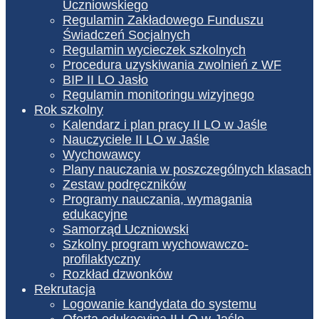
Uczniowskiego
Regulamin Zakładowego Funduszu
Świadczeń Socjalnych
Regulamin wycieczek szkolnych
Procedura uzyskiwania zwolnień z WF
BIP II LO Jasło
Regulamin monitoringu wizyjnego
Rok szkolny
Kalendarz i plan pracy II LO w Jaśle
Nauczyciele II LO w Jaśle
Wychowawcy
Plany nauczania w poszczególnych klasach
Zestaw podręczników
Programy nauczania, wymagania
edukacyjne
Samorząd Uczniowski
Szkolny program wychowawczo-
profilaktyczny
Rozkład dzwonków
Rekrutacja
Logowanie kandydata do systemu
Oferta edukacyjna II LO w Jaśle