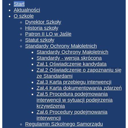
Start
Aktualności
O szkole
Dyrektor Szkoły
Historia szkoły
Patron II LO w Jaśle
Statut szkoły
Standardy Ochrony Małoletnich
Standardy Ochrony Małoletnich
Standardy - wersja skrócona
Zał.1 Oświadczenie kandydata
Zał.2 Oświadczenie o zapoznaniu się
ze Standardami
Zał.3 Karta przebiegu interwencji
Zał.4 Karta dokumentowania zdarzeń
Zał.5 Procedura podejmowania
interwencji w sytuacji podejrzenia
krzywdzenia
Zał.6 Procedury podejmowania
interwencji
Regulamin Szkolnego Samorządu