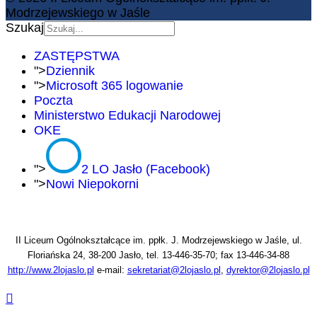
Modrzejewskiego w Jaśle
Szukaj
ZASTĘPSTWA
">
Dziennik
">
Microsoft 365 logowanie
Poczta
Ministerstwo Edukacji Narodowej
OKE
">
2 LO Jasło (Facebook)
">
Nowi Niepokorni
II Liceum Ogólnokształcące im. ppłk. J. Modrzejewskiego w Jaśle, ul.
Floriańska 24, 38-200 Jasło, tel. 13-446-35-70; fax 13-446-34-88
http://www.2lojaslo.pl
e-mail:
sekretariat@2lojaslo.pl
,
dyrektor@2lojaslo.pl