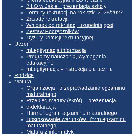
2 LO w Jaśle - prezentacja szkoły
Terminy rekrutacji na rok szk. 2026/2027
Zasady rekrutacji
Wniosek do rekrutacji uzupełniającej
Zestaw Podręczników
Dyżury komisji rekrutacyjnej
Uczeń
mLegitymacja informacja
Programy nauczania, wymagania
edukacyjne
mLegitymacja - instrukcja dla ucznia
Rodzice
Matura
Organizacja i przeprowadzanie egzaminu
maturalnego
Przebieg matury (skrót) – prezentacja
e-deklaracja
Harmonogram egzaminu maturalnego
Dostosowanie warunków i form egzaminu
maturalnego
Matura z informatyki