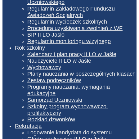
Uczniowskiego
Regulamin Zakładowego Funduszu
Świadczeń Socjalnych
Regulamin wycieczek szkolnych
Procedura uzyskiwania zwolnień z WF
BIP II LO Jasło
Regulamin monitoringu wizyjnego
Rok szkolny
Kalendarz i plan pracy II LO w Jaśle
Nauczyciele II LO w Jaśle
Wychowawcy
Plany nauczania w poszczególnych klasach
Zestaw podręczników
Programy nauczania, wymagania
edukacyjne
Samorząd Uczniowski
Szkolny program wychowawczo-
profilaktyczny
Rozkład dzwonków
Rekrutacja
Logowanie kandydata do systemu
Oferta edukacyjna II LO w Jaśle