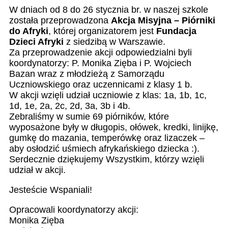
W dniach od 8 do 26 stycznia br. w naszej szkole
została przeprowadzona
Akcja Misyjna – Piórniki
do Afryki
, której organizatorem jest
Fundacja
Dzieci Afryki
z siedzibą w Warszawie.
Za przeprowadzenie akcji odpowiedzialni byli
koordynatorzy: P. Monika Zięba i P. Wojciech
Bazan wraz z młodzieżą z Samorządu
Uczniowskiego oraz uczennicami z klasy 1 b.
W akcji wzięli udział uczniowie z klas: 1a, 1b, 1c,
1d, 1e, 2a, 2c, 2d, 3a, 3b i 4b.
Zebraliśmy w sumie 69 piórników, które
wyposażone były w długopis, ołówek, kredki, linijkę,
gumkę do mazania, temperówkę oraz lizaczek –
aby osłodzić uśmiech afrykańskiego dziecka :).
Serdecznie dziękujemy Wszystkim, którzy wzięli
udział w akcji.
Jesteście Wspaniali!
Opracowali koordynatorzy akcji:
Monika Zięba