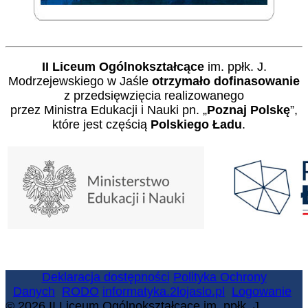
II Liceum Ogólnokształcące
im. ppłk. J.
Modrzejewskiego w Jaśle
otrzymało dofinasowanie
z przedsięwzięcia realizowanego
przez Ministra Edukacji i Nauki pn. „
Poznaj Polskę
”,
które jest częścią
Polskiego Ładu
.
Deklaracja dostępności
Polityka Ochrony
Danych
RODO
informatyka.2lojaslo.pl
Logowanie
© 2026 II Liceum Ogólnokształcące im. ppłk. J.