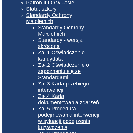
Patron II LO w Jaśle
Statut szkoły
Standardy Ochrony
Małoletnich
Standardy Ochrony
Małoletnich
Standardy - wersja
skrócona
Zał.1 Oświadczenie
kandydata
Zał.2 Oświadczenie o
zapoznaniu się ze
Standardami
Zał.3 Karta przebiegu
interwencji
Zał.4 Karta
dokumentowania zdarzeń
Zał.5 Procedura
podejmowania interwencji
w sytuacji podejrzenia
krzywdzenia