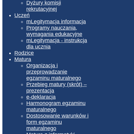
Dyżury komisji
rekrutacyjnej
Uczeń
mLegitymacja informacja
Programy nauczania,
wymagania edukacyjne
mLegitymacja - instrukcja
dla ucznia
Rodzice
Matura
Organizacja i
przeprowadzanie
egzaminu maturalnego
Przebieg matury (skrót) –
prezentacja
e-deklaracja
Harmonogram egzaminu
maturalnego
Dostosowanie warunków i
form egzaminu
maturalnego