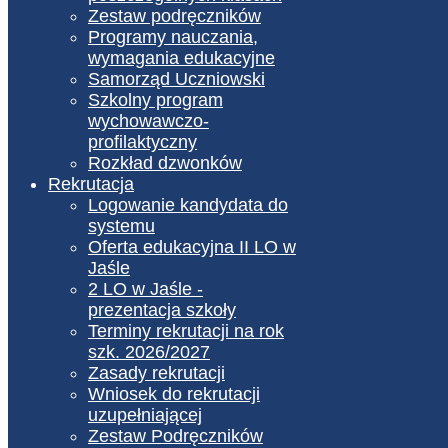
Zestaw podręczników
Programy nauczania,
wymagania edukacyjne
Samorząd Uczniowski
Szkolny program
wychowawczo-
profilaktyczny
Rozkład dzwonków
Rekrutacja
Logowanie kandydata do
systemu
Oferta edukacyjna II LO w
Jaśle
2 LO w Jaśle -
prezentacja szkoły
Terminy rekrutacji na rok
szk. 2026/2027
Zasady rekrutacji
Wniosek do rekrutacji
uzupełniającej
Zestaw Podręczników