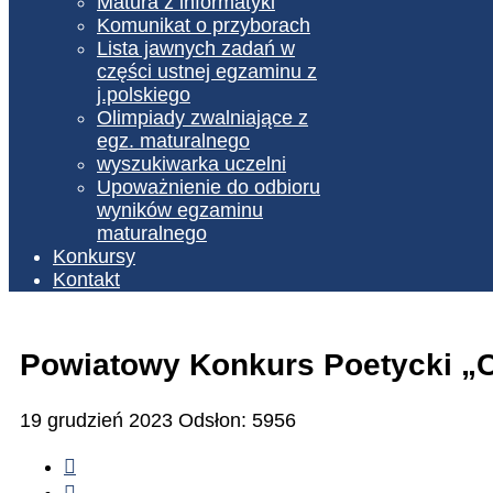
Matura z informatyki
Komunikat o przyborach
Lista jawnych zadań w
części ustnej egzaminu z
j.polskiego
Olimpiady zwalniające z
egz. maturalnego
wyszukiwarka uczelni
Upoważnienie do odbioru
wyników egzaminu
maturalnego
Konkursy
Kontakt
Powiatowy Konkurs Poetycki „C
19 grudzień 2023
Odsłon: 5956