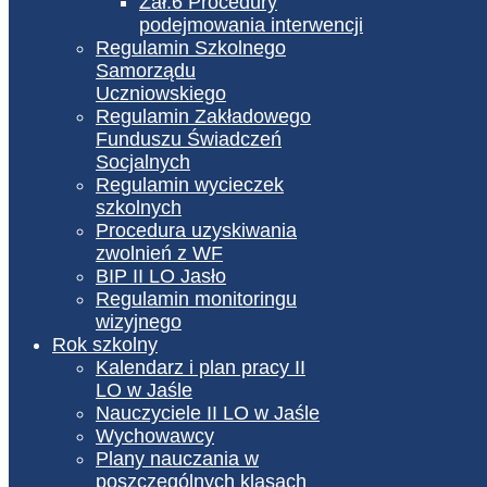
Zał.6 Procedury
podejmowania interwencji
Regulamin Szkolnego
Samorządu
Uczniowskiego
Regulamin Zakładowego
Funduszu Świadczeń
Socjalnych
Regulamin wycieczek
szkolnych
Procedura uzyskiwania
zwolnień z WF
BIP II LO Jasło
Regulamin monitoringu
wizyjnego
Rok szkolny
Kalendarz i plan pracy II
LO w Jaśle
Nauczyciele II LO w Jaśle
Wychowawcy
Plany nauczania w
poszczególnych klasach