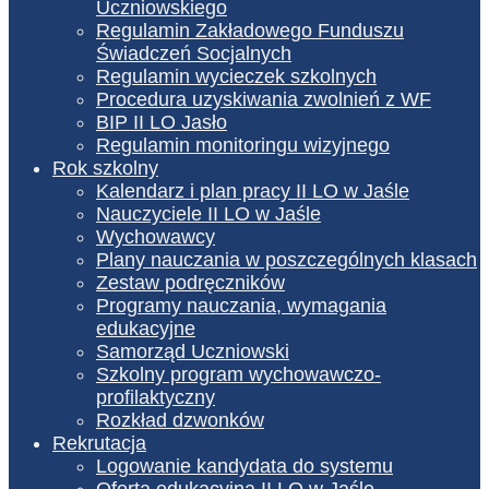
Uczniowskiego
Regulamin Zakładowego Funduszu
Świadczeń Socjalnych
Regulamin wycieczek szkolnych
Procedura uzyskiwania zwolnień z WF
BIP II LO Jasło
Regulamin monitoringu wizyjnego
Rok szkolny
Kalendarz i plan pracy II LO w Jaśle
Nauczyciele II LO w Jaśle
Wychowawcy
Plany nauczania w poszczególnych klasach
Zestaw podręczników
Programy nauczania, wymagania
edukacyjne
Samorząd Uczniowski
Szkolny program wychowawczo-
profilaktyczny
Rozkład dzwonków
Rekrutacja
Logowanie kandydata do systemu
Oferta edukacyjna II LO w Jaśle