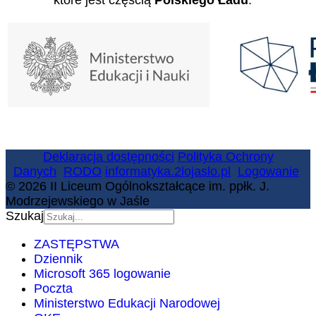
które jest częścią
Polskiego Ładu
.
Deklaracja dostępności
Polityka Ochrony
Danych
RODO
informatyka.2lojaslo.pl
Logowanie
© 2026 II Liceum Ogólnokształcące im. ppłk. J.
Modrzejewskiego w Jaśle
Szukaj
ZASTĘPSTWA
Dziennik
Microsoft 365 logowanie
Poczta
Ministerstwo Edukacji Narodowej