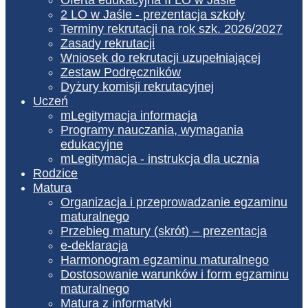
2 LO w Jaśle - prezentacja szkoły
Terminy rekrutacji na rok szk. 2026/2027
Zasady rekrutacji
Wniosek do rekrutacji uzupełniającej
Zestaw Podręczników
Dyżury komisji rekrutacyjnej
Uczeń
mLegitymacja informacja
Programy nauczania, wymagania
edukacyjne
mLegitymacja - instrukcja dla ucznia
Rodzice
Matura
Organizacja i przeprowadzanie egzaminu
maturalnego
Przebieg matury (skrót) – prezentacja
e-deklaracja
Harmonogram egzaminu maturalnego
Dostosowanie warunków i form egzaminu
maturalnego
Matura z informatyki