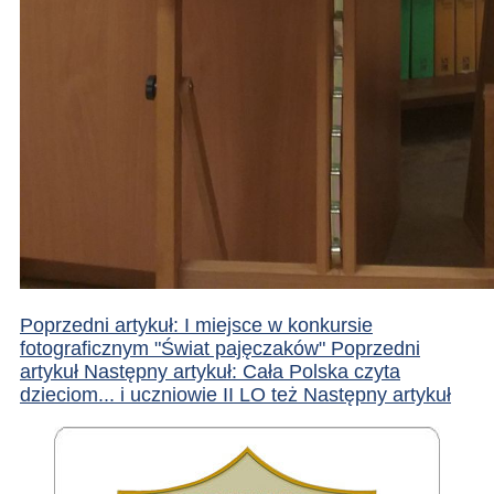
Poprzedni artykuł: I miejsce w konkursie
fotograficznym "Świat pajęczaków"
Poprzedni
artykuł
Następny artykuł: Cała Polska czyta
dzieciom... i uczniowie II LO też
Następny artykuł