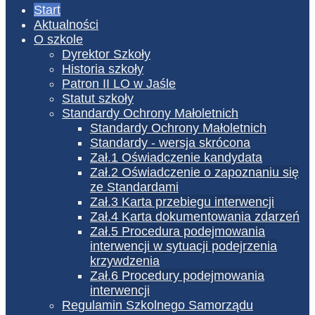
Start
Aktualności
O szkole
Dyrektor Szkoły
Historia szkoły
Patron II LO w Jaśle
Statut szkoły
Standardy Ochrony Małoletnich
Standardy Ochrony Małoletnich
Standardy - wersja skrócona
Zał.1 Oświadczenie kandydata
Zał.2 Oświadczenie o zapoznaniu się
ze Standardami
Zał.3 Karta przebiegu interwencji
Zał.4 Karta dokumentowania zdarzeń
Zał.5 Procedura podejmowania
interwencji w sytuacji podejrzenia
krzywdzenia
Zał.6 Procedury podejmowania
interwencji
Regulamin Szkolnego Samorządu