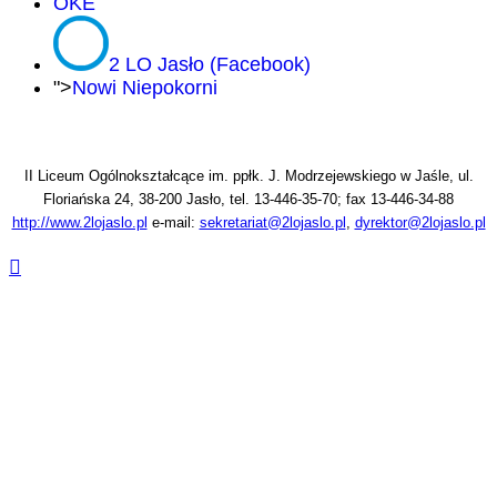
OKE
2 LO Jasło (Facebook)
">
Nowi Niepokorni
II Liceum Ogólnokształcące im. ppłk. J. Modrzejewskiego w Jaśle, ul.
Floriańska 24, 38-200 Jasło, tel. 13-446-35-70; fax 13-446-34-88
http://www.2lojaslo.pl
e-mail:
sekretariat@2lojaslo.pl
,
dyrektor@2lojaslo.pl