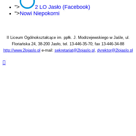
">
2 LO Jasło (Facebook)
">
Nowi Niepokorni
II Liceum Ogólnokształcące im. ppłk. J. Modrzejewskiego w Jaśle, ul.
Floriańska 24, 38-200 Jasło, tel. 13-446-35-70; fax 13-446-34-88
http://www.2lojaslo.pl
e-mail:
sekretariat@2lojaslo.pl
,
dyrektor@2lojaslo.pl