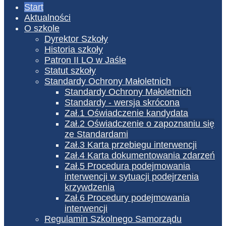
Start
Aktualności
O szkole
Dyrektor Szkoły
Historia szkoły
Patron II LO w Jaśle
Statut szkoły
Standardy Ochrony Małoletnich
Standardy Ochrony Małoletnich
Standardy - wersja skrócona
Zał.1 Oświadczenie kandydata
Zał.2 Oświadczenie o zapoznaniu się
ze Standardami
Zał.3 Karta przebiegu interwencji
Zał.4 Karta dokumentowania zdarzeń
Zał.5 Procedura podejmowania
interwencji w sytuacji podejrzenia
krzywdzenia
Zał.6 Procedury podejmowania
interwencji
Regulamin Szkolnego Samorządu