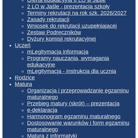
2 LO w Jaśle - prezentacja szkoły
Terminy rekrutacji na rok szk. 2026/2027
Zasady rekrutacji
Wniosek do rekrutacji uzupełniającej
Zestaw Podręczników
Dyżury komisji rekrutacyjnej
Uczeń
mLegitymacja informacja
Programy nauczania, wymagania
edukacyjne
mLegitymacja - instrukcja dla ucznia
Rodzice
Matura
Organizacja i przeprowadzanie egzaminu
maturalnego
Przebieg matury (skrót) – prezentacja
e-deklaracja
Harmonogram egzaminu maturalnego
Dostosowanie warunków i form egzaminu
maturalnego
Matura z informatyki