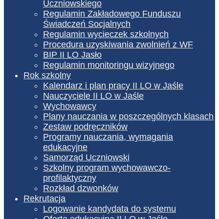
Uczniowskiego
Regulamin Zakładowego Funduszu
Świadczeń Socjalnych
Regulamin wycieczek szkolnych
Procedura uzyskiwania zwolnień z WF
BIP II LO Jasło
Regulamin monitoringu wizyjnego
Rok szkolny
Kalendarz i plan pracy II LO w Jaśle
Nauczyciele II LO w Jaśle
Wychowawcy
Plany nauczania w poszczególnych klasach
Zestaw podręczników
Programy nauczania, wymagania
edukacyjne
Samorząd Uczniowski
Szkolny program wychowawczo-
profilaktyczny
Rozkład dzwonków
Rekrutacja
Logowanie kandydata do systemu
Oferta edukacyjna II LO w Jaśle