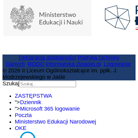
Deklaracja dostępności
Polityka Ochrony
Danych
RODO
informatyka.2lojaslo.pl
Logowanie
© 2026 II Liceum Ogólnokształcące im. ppłk. J.
Modrzejewskiego w Jaśle
Szukaj
ZASTĘPSTWA
">
Dziennik
">
Microsoft 365 logowanie
Poczta
Ministerstwo Edukacji Narodowej
OKE