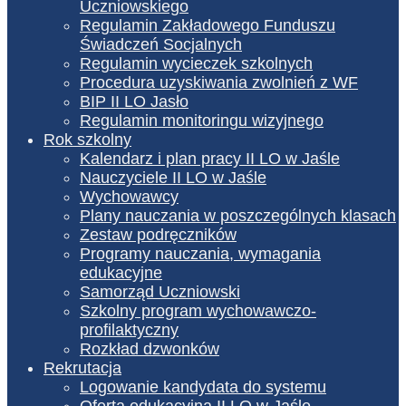
Uczniowskiego
Regulamin Zakładowego Funduszu
Świadczeń Socjalnych
Regulamin wycieczek szkolnych
Procedura uzyskiwania zwolnień z WF
BIP II LO Jasło
Regulamin monitoringu wizyjnego
Rok szkolny
Kalendarz i plan pracy II LO w Jaśle
Nauczyciele II LO w Jaśle
Wychowawcy
Plany nauczania w poszczególnych klasach
Zestaw podręczników
Programy nauczania, wymagania
edukacyjne
Samorząd Uczniowski
Szkolny program wychowawczo-
profilaktyczny
Rozkład dzwonków
Rekrutacja
Logowanie kandydata do systemu
Oferta edukacyjna II LO w Jaśle