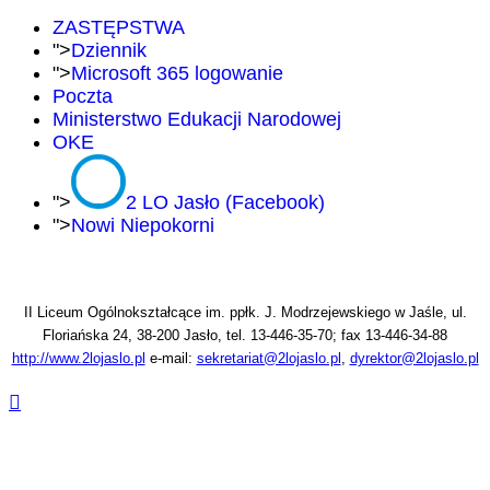
ZASTĘPSTWA
">
Dziennik
">
Microsoft 365 logowanie
Poczta
Ministerstwo Edukacji Narodowej
OKE
">
2 LO Jasło (Facebook)
">
Nowi Niepokorni
II Liceum Ogólnokształcące im. ppłk. J. Modrzejewskiego w Jaśle, ul.
Floriańska 24, 38-200 Jasło, tel. 13-446-35-70; fax 13-446-34-88
http://www.2lojaslo.pl
e-mail:
sekretariat@2lojaslo.pl
,
dyrektor@2lojaslo.pl