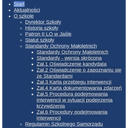
Start
Aktualności
O szkole
Dyrektor Szkoły
Historia szkoły
Patron II LO w Jaśle
Statut szkoły
Standardy Ochrony Małoletnich
Standardy Ochrony Małoletnich
Standardy - wersja skrócona
Zał.1 Oświadczenie kandydata
Zał.2 Oświadczenie o zapoznaniu się
ze Standardami
Zał.3 Karta przebiegu interwencji
Zał.4 Karta dokumentowania zdarzeń
Zał.5 Procedura podejmowania
interwencji w sytuacji podejrzenia
krzywdzenia
Zał.6 Procedury podejmowania
interwencji
Regulamin Szkolnego Samorządu