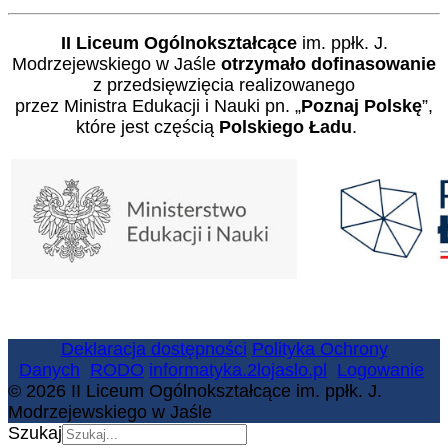
II Liceum Ogólnokształcące
im. ppłk. J.
Modrzejewskiego w Jaśle
otrzymało dofinasowanie
z przedsięwzięcia realizowanego
przez Ministra Edukacji i Nauki pn. „
Poznaj Polskę
”,
które jest częścią
Polskiego Ładu
.
Deklaracja dostępności
Polityka Ochrony
Danych
RODO
informatyka.2lojaslo.pl
Logowanie
© 2026 II Liceum Ogólnokształcące im. ppłk. J.
Modrzejewskiego w Jaśle
Szukaj