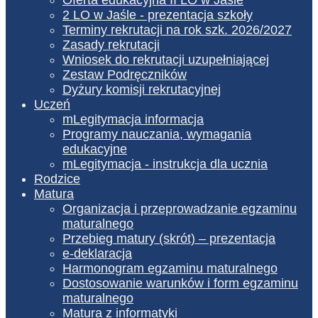
2 LO w Jaśle - prezentacja szkoły
Terminy rekrutacji na rok szk. 2026/2027
Zasady rekrutacji
Wniosek do rekrutacji uzupełniającej
Zestaw Podręczników
Dyżury komisji rekrutacyjnej
Uczeń
mLegitymacja informacja
Programy nauczania, wymagania
edukacyjne
mLegitymacja - instrukcja dla ucznia
Rodzice
Matura
Organizacja i przeprowadzanie egzaminu
maturalnego
Przebieg matury (skrót) – prezentacja
e-deklaracja
Harmonogram egzaminu maturalnego
Dostosowanie warunków i form egzaminu
maturalnego
Matura z informatyki