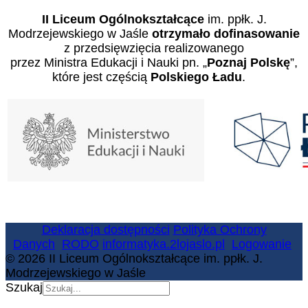
II Liceum Ogólnokształcące
im. ppłk. J.
Modrzejewskiego w Jaśle
otrzymało dofinasowanie
z przedsięwzięcia realizowanego
przez Ministra Edukacji i Nauki pn. „
Poznaj Polskę
”,
które jest częścią
Polskiego Ładu
.
Deklaracja dostępności
Polityka Ochrony
Danych
RODO
informatyka.2lojaslo.pl
Logowanie
© 2026 II Liceum Ogólnokształcące im. ppłk. J.
Modrzejewskiego w Jaśle
Szukaj