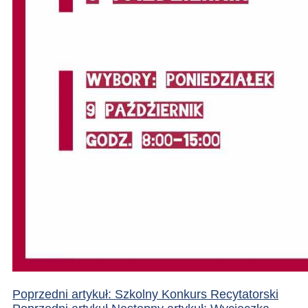
Poprzedni artykuł: Szkolny Konkurs Recytatorski