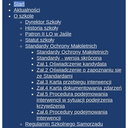
Start
Aktualności
O szkole
Dyrektor Szkoły
Historia szkoły
Patron II LO w Jaśle
Statut szkoły
Standardy Ochrony Małoletnich
Standardy Ochrony Małoletnich
Standardy - wersja skrócona
Zał.1 Oświadczenie kandydata
Zał.2 Oświadczenie o zapoznaniu się
ze Standardami
Zał.3 Karta przebiegu interwencji
Zał.4 Karta dokumentowania zdarzeń
Zał.5 Procedura podejmowania
interwencji w sytuacji podejrzenia
krzywdzenia
Zał.6 Procedury podejmowania
interwencji
Regulamin Szkolnego Samorządu