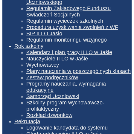
Uczniowskiego
Regulamin Zakładowego Funduszu
Świadczeń Socjalnych
Regulamin wycieczek szkolnych
Procedura uzyskiwania zwolnień z WF
BIP II LO Jasło
Regulamin monitoringu wizyjnego
Rok szkolny
Kalendarz i plan pracy II LO w Jaśle
Nauczyciele II LO w Jaśle
Wychowawcy
Plany nauczania w poszczególnych klasach
Zestaw podręczników
Programy nauczania, wymagania
edukacyjne
Samorząd Uczniowski
Szkolny program wychowawczo-
profilaktyczny
Rozkład dzwonków
Rekrutacja
Logowanie kandydata do systemu
Oferta edukacyjna II LO w Jaśle