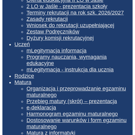
2 LO w Jaśle - prezentacja szkoły
Terminy rekrutacji na rok szk. 2026/2027
Zasady rekrutacji
Wniosek do rekrutacji uzupełniającej
Zestaw Podręczników
Dyżury komisji rekrutacyjnej
Uczeń
mLegitymacja informacja
Programy nauczania, wymagania
edukacyjne
mLegitymacja - instrukcja dla ucznia
Rodzice
Matura
Organizacja i przeprowadzanie egzaminu
maturalnego
Przebieg matury (skrót) – prezentacja
e-deklaracja
Harmonogram egzaminu maturalnego
Dostosowanie warunków i form egzaminu
maturalnego
Matura z informatyki