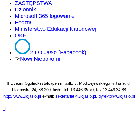
ZASTĘPSTWA
Dziennik
Microsoft 365 logowanie
Poczta
Ministerstwo Edukacji Narodowej
OKE
2 LO Jasło (Facebook)
">
Nowi Niepokorni
II Liceum Ogólnokształcące im. ppłk. J. Modrzejewskiego w Jaśle, ul.
Floriańska 24, 38-200 Jasło, tel. 13-446-35-70; fax 13-446-34-88
http://www.2lojaslo.pl
e-mail:
sekretariat@2lojaslo.pl
,
dyrektor@2lojaslo.pl