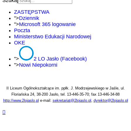
Szukaj
ZASTĘPSTWA
">
Dziennik
">
Microsoft 365 logowanie
Poczta
Ministerstwo Edukacji Narodowej
OKE
">
2 LO Jasło (Facebook)
">
Nowi Niepokorni
II Liceum Ogólnokształcące im. ppłk. J. Modrzejewskiego w Jaśle, ul.
Floriańska 24, 38-200 Jasło, tel. 13-446-35-70; fax 13-446-34-88
http://www.2lojaslo.pl
e-mail:
sekretariat@2lojaslo.pl
,
dyrektor@2lojaslo.pl