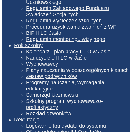
Uczniowskiego
Regulamin Zakładowego Funduszu
Świadczeń Socjalnych
Regulamin wycieczek szkolnych
Procedura uzyskiwania zwolnień z WF
BIP II LO Jasło
Regulamin monitoringu wizyjnego
Rok szkolny
Kalendarz i plan pracy II LO w Jaśle
Nauczyciele II LO w Jaśle
Wychowawcy
Plany nauczania w poszczególnych klasach
Zestaw podręczników
Programy nauczania, wymagania
edukacyjne
Samorząd Uczniowski
Szkolny program wychowawczo-
profilaktyczny
Rozkład dzwonków
Rekrutacja
Logowanie kandydata do systemu
Oferta edukacyjna II LO w Jaśle