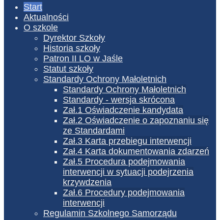
Start
Aktualności
O szkole
Dyrektor Szkoły
Historia szkoły
Patron II LO w Jaśle
Statut szkoły
Standardy Ochrony Małoletnich
Standardy Ochrony Małoletnich
Standardy - wersja skrócona
Zał.1 Oświadczenie kandydata
Zał.2 Oświadczenie o zapoznaniu się
ze Standardami
Zał.3 Karta przebiegu interwencji
Zał.4 Karta dokumentowania zdarzeń
Zał.5 Procedura podejmowania
interwencji w sytuacji podejrzenia
krzywdzenia
Zał.6 Procedury podejmowania
interwencji
Regulamin Szkolnego Samorządu