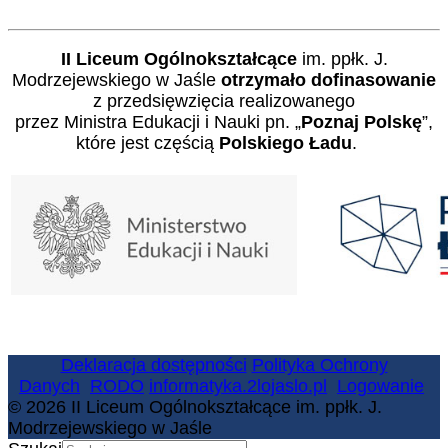
II Liceum Ogólnokształcące
im. ppłk. J.
Modrzejewskiego w Jaśle
otrzymało dofinasowanie
z przedsięwzięcia realizowanego
przez Ministra Edukacji i Nauki pn. „
Poznaj Polskę
”,
które jest częścią
Polskiego Ładu
.
Deklaracja dostępności
Polityka Ochrony
Danych
RODO
informatyka.2lojaslo.pl
Logowanie
© 2026 II Liceum Ogólnokształcące im. ppłk. J.
Modrzejewskiego w Jaśle