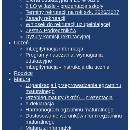
2 LO w Jaśle - prezentacja szkoły
Terminy rekrutacji na rok szk. 2026/2027
Zasady rekrutacji
Wniosek do rekrutacji uzupełniającej
Zestaw Podręczników
Dyżury komisji rekrutacyjnej
Uczeń
mLegitymacja informacja
Programy nauczania, wymagania
edukacyjne
mLegitymacja - instrukcja dla ucznia
Rodzice
Matura
Organizacja i przeprowadzanie egzaminu
maturalnego
Przebieg matury (skrót) – prezentacja
e-deklaracja
Harmonogram egzaminu maturalnego
Dostosowanie warunków i form egzaminu
maturalnego
Matura z informatyki