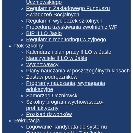
Uczniowskiego
Regulamin Zakładowego Funduszu
Świadczeń Socjalnych
Regulamin wycieczek szkolnych
Procedura uzyskiwania zwolnień z WF
BIP II LO Jasło
Regulamin monitoringu wizyjnego
Rok szkolny
Kalendarz i plan pracy II LO w Jaśle
Nauczyciele II LO w Jaśle
Wychowawcy
Plany nauczania w poszczególnych klasach
Zestaw podręczników
Programy nauczania, wymagania
edukacyjne
Samorząd Uczniowski
Szkolny program wychowawczo-
profilaktyczny
Rozkład dzwonków
Rekrutacja
Logowanie kandydata do systemu
Oferta edukacyjna II LO w Jaśle