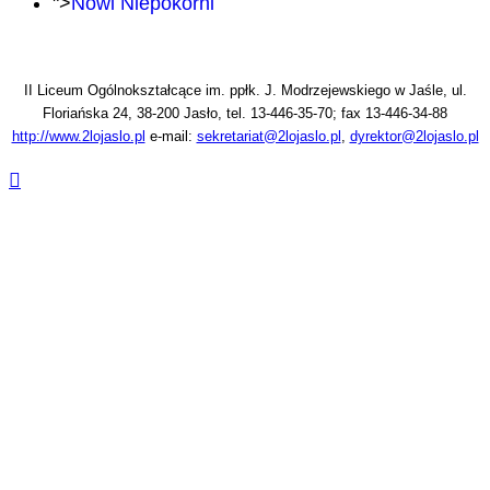
">
Nowi Niepokorni
II Liceum Ogólnokształcące im. ppłk. J. Modrzejewskiego w Jaśle, ul.
Floriańska 24, 38-200 Jasło, tel. 13-446-35-70; fax 13-446-34-88
http://www.2lojaslo.pl
e-mail:
sekretariat@2lojaslo.pl
,
dyrektor@2lojaslo.pl