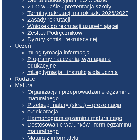
2 LO w Jaśle - prezentacja szkoły
Terminy rekrutacji na rok szk. 2026/2027
Zasady rekrutacji
Wniosek do rekrutacji uzupełniającej
Zestaw Podręczników
Dyżury komisji rekrutacyjnej
Uczeń
mLegitymacja informacja
Programy nauczania, wymagania
edukacyjne
mLegitymacja - instrukcja dla ucznia
Rodzice
Matura
Organizacja i przeprowadzanie egzaminu
maturalnego
Przebieg matury (skrót) – prezentacja
e-deklaracja
Harmonogram egzaminu maturalnego
Dostosowanie warunków i form egzaminu
maturalnego
Matura z informatyki