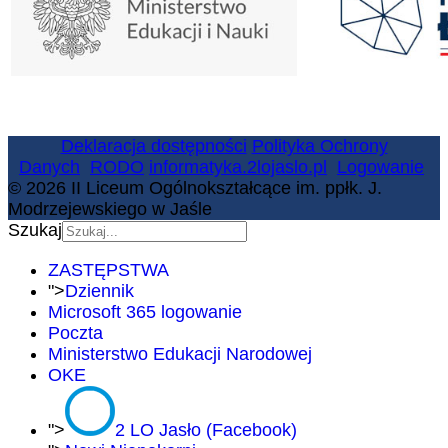
Deklaracja dostępności
Polityka Ochrony
Danych
RODO
informatyka.2lojaslo.pl
Logowanie
© 2026 II Liceum Ogólnokształcące im. ppłk. J.
Modrzejewskiego w Jaśle
Szukaj
ZASTĘPSTWA
">
Dziennik
Microsoft 365 logowanie
Poczta
Ministerstwo Edukacji Narodowej
OKE
">
2 LO Jasło (Facebook)