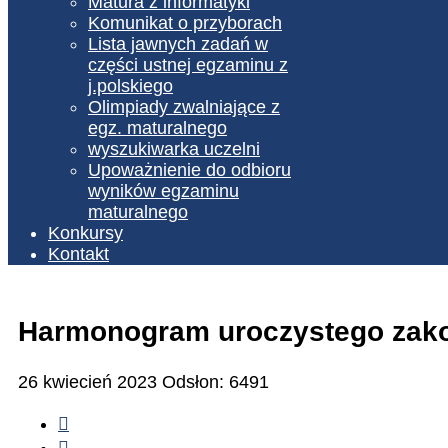
Matura z informatyki
Komunikat o przyborach
Lista jawnych zadań w
części ustnej egzaminu z
j.polskiego
Olimpiady zwalniające z
egz. maturalnego
wyszukiwarka uczelni
Upoważnienie do odbioru
wyników egzaminu
maturalnego
Konkursy
Kontakt
Harmonogram uroczystego zakońc
26 kwiecień 2023
Odsłon: 6491