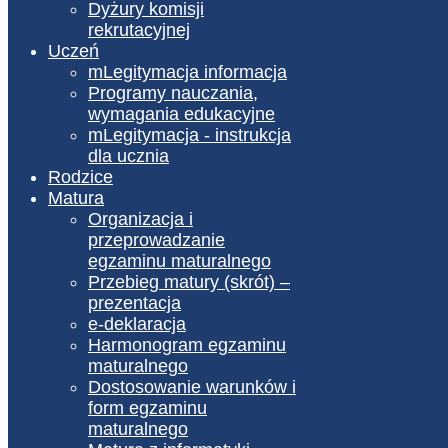
Dyżury komisji
rekrutacyjnej
Uczeń
mLegitymacja informacja
Programy nauczania,
wymagania edukacyjne
mLegitymacja - instrukcja
dla ucznia
Rodzice
Matura
Organizacja i
przeprowadzanie
egzaminu maturalnego
Przebieg matury (skrót) –
prezentacja
e-deklaracja
Harmonogram egzaminu
maturalnego
Dostosowanie warunków i
form egzaminu
maturalnego