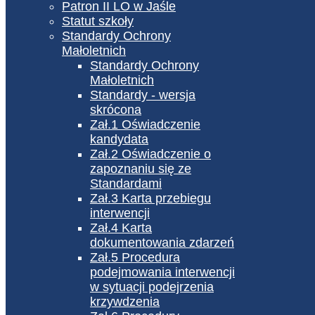
Patron II LO w Jaśle
Statut szkoły
Standardy Ochrony
Małoletnich
Standardy Ochrony
Małoletnich
Standardy - wersja
skrócona
Zał.1 Oświadczenie
kandydata
Zał.2 Oświadczenie o
zapoznaniu się ze
Standardami
Zał.3 Karta przebiegu
interwencji
Zał.4 Karta
dokumentowania zdarzeń
Zał.5 Procedura
podejmowania interwencji
w sytuacji podejrzenia
krzywdzenia