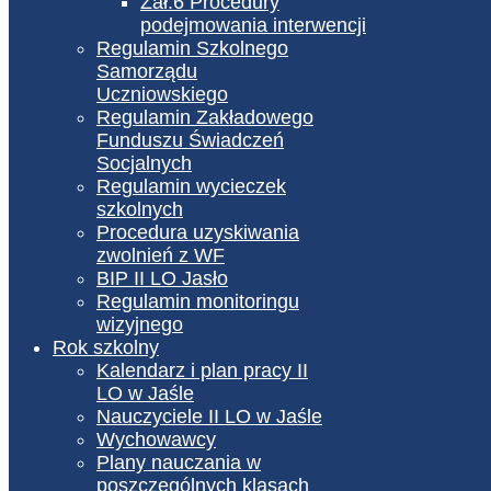
Zał.6 Procedury
podejmowania interwencji
Regulamin Szkolnego
Samorządu
Uczniowskiego
Regulamin Zakładowego
Funduszu Świadczeń
Socjalnych
Regulamin wycieczek
szkolnych
Procedura uzyskiwania
zwolnień z WF
BIP II LO Jasło
Regulamin monitoringu
wizyjnego
Rok szkolny
Kalendarz i plan pracy II
LO w Jaśle
Nauczyciele II LO w Jaśle
Wychowawcy
Plany nauczania w
poszczególnych klasach