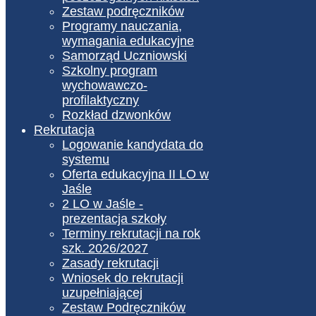
Zestaw podręczników
Programy nauczania,
wymagania edukacyjne
Samorząd Uczniowski
Szkolny program
wychowawczo-
profilaktyczny
Rozkład dzwonków
Rekrutacja
Logowanie kandydata do
systemu
Oferta edukacyjna II LO w
Jaśle
2 LO w Jaśle -
prezentacja szkoły
Terminy rekrutacji na rok
szk. 2026/2027
Zasady rekrutacji
Wniosek do rekrutacji
uzupełniającej
Zestaw Podręczników