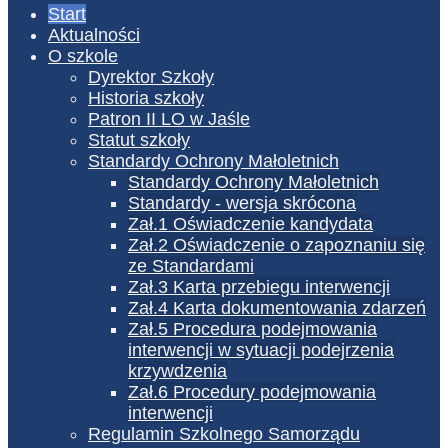
Start
Aktualności
O szkole
Dyrektor Szkoły
Historia szkoły
Patron II LO w Jaśle
Statut szkoły
Standardy Ochrony Małoletnich
Standardy Ochrony Małoletnich
Standardy - wersja skrócona
Zał.1 Oświadczenie kandydata
Zał.2 Oświadczenie o zapoznaniu się
ze Standardami
Zał.3 Karta przebiegu interwencji
Zał.4 Karta dokumentowania zdarzeń
Zał.5 Procedura podejmowania
interwencji w sytuacji podejrzenia
krzywdzenia
Zał.6 Procedury podejmowania
interwencji
Regulamin Szkolnego Samorządu