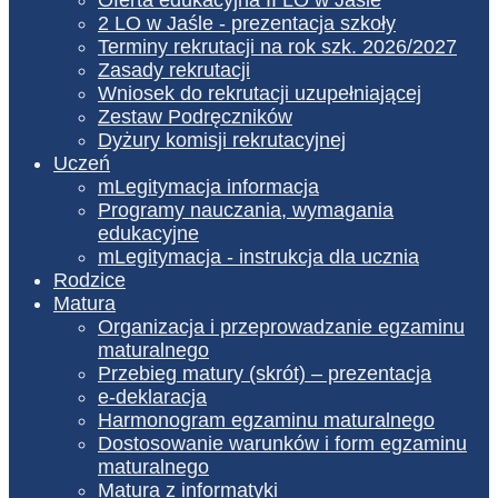
2 LO w Jaśle - prezentacja szkoły
Terminy rekrutacji na rok szk. 2026/2027
Zasady rekrutacji
Wniosek do rekrutacji uzupełniającej
Zestaw Podręczników
Dyżury komisji rekrutacyjnej
Uczeń
mLegitymacja informacja
Programy nauczania, wymagania
edukacyjne
mLegitymacja - instrukcja dla ucznia
Rodzice
Matura
Organizacja i przeprowadzanie egzaminu
maturalnego
Przebieg matury (skrót) – prezentacja
e-deklaracja
Harmonogram egzaminu maturalnego
Dostosowanie warunków i form egzaminu
maturalnego
Matura z informatyki