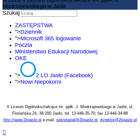
Modrzejewskiego w Jaśle
Szukaj
ZASTĘPSTWA
">
Dziennik
">
Microsoft 365 logowanie
Poczta
Ministerstwo Edukacji Narodowej
OKE
">
2 LO Jasło (Facebook)
">
Nowi Niepokorni
II Liceum Ogólnokształcące im. ppłk. J. Modrzejewskiego w Jaśle, ul.
Floriańska 24, 38-200 Jasło, tel. 13-446-35-70; fax 13-446-34-88
http://www.2lojaslo.pl
e-mail:
sekretariat@2lojaslo.pl
,
dyrektor@2lojaslo.pl