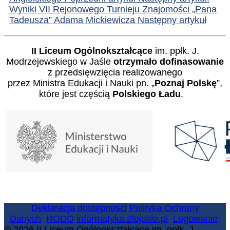
Wyniki VII Rejonowego Turnieju Znajomości „Pana
Tadeusza” Adama Mickiewicza
Następny artykuł
II Liceum Ogólnokształcące
im. ppłk. J.
Modrzejewskiego w Jaśle
otrzymało dofinasowanie
z przedsięwzięcia realizowanego
przez Ministra Edukacji i Nauki pn. „
Poznaj Polskę
”,
które jest częścią
Polskiego Ładu
.
Deklaracja dostępności
Polityka Ochrony
Danych
RODO
informatyka.2lojaslo.pl
Logowanie
© 2026 II Liceum Ogólnokształcące im. ppłk. J.