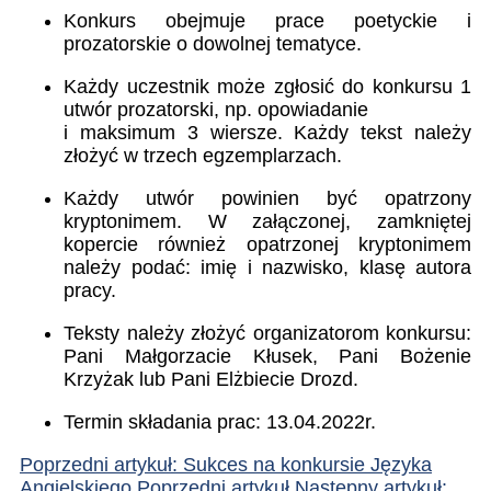
Konkurs obejmuje prace poetyckie i
prozatorskie o dowolnej tematyce.
Każdy uczestnik może zgłosić do konkursu 1
utwór prozatorski, np. opowiadanie
i maksimum 3 wiersze. Każdy tekst należy
złożyć w trzech egzemplarzach.
Każdy utwór powinien być opatrzony
kryptonimem. W załączonej, zamkniętej
kopercie również opatrzonej kryptonimem
należy podać: imię i nazwisko, klasę autora
pracy.
Teksty należy złożyć organizatorom konkursu:
Pani Małgorzacie Kłusek, Pani Bożenie
Krzyżak lub Pani Elżbiecie Drozd.
Termin składania prac: 13.04.2022r.
Poprzedni artykuł: Sukces na konkursie Języka
Angielskiego
Poprzedni artykuł
Następny artykuł: