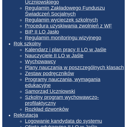
Uczniowskiego
Regulamin Zakładowego Funduszu
Świadczeń Socjalnych
Regulamin wycieczek szkolnych
Procedura uzyskiwania zwolnień z WF
BIP II LO Jasło
Regulamin monitoringu wizyjnego
Rok szkolny
Kalendarz i plan pracy II LO w Jaśle
Nauczyciele II LO w Jaśle
Wychowawcy
Plany nauczania w poszczególnych klasach
Zestaw podręczników
Programy nauczania, wymagania
edukacyjne
Samorząd Uczniowski
Szkolny program wychowawczo-
profilaktyczny
Rozkład dzwonków
Rekrutacja
Logowanie kandydata do systemu
Oferta edukacyjna II LO w Jaśle