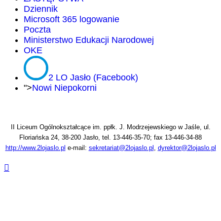
Dziennik
Microsoft 365 logowanie
Poczta
Ministerstwo Edukacji Narodowej
OKE
2 LO Jasło (Facebook)
">
Nowi Niepokorni
II Liceum Ogólnokształcące im. ppłk. J. Modrzejewskiego w Jaśle, ul.
Floriańska 24, 38-200 Jasło, tel. 13-446-35-70; fax 13-446-34-88
http://www.2lojaslo.pl
e-mail:
sekretariat@2lojaslo.pl
,
dyrektor@2lojaslo.pl