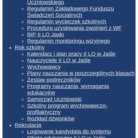
Uczniowskiego
Regulamin Zakładowego Funduszu
Świadczeń Socjalnych
Regulamin wycieczek szkolnych
Procedura uzyskiwania zwolnień z WF
BIP II LO Jasło
Regulamin monitoringu wizyjnego
Rok szkolny
Kalendarz i plan pracy II LO w Jaśle
Nauczyciele II LO w Jaśle
Wychowawcy
Plany nauczania w poszczególnych klasach
Zestaw podręczników
Programy nauczania, wymagania
edukacyjne
Samorząd Uczniowski
Szkolny program wychowawczo-
profilaktyczny
Rozkład dzwonków
Rekrutacja
Logowanie kandydata do systemu
Oferta edukacyjna II LO w Jaśle