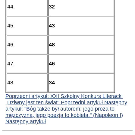
44.
32
45.
43
46.
48
47.
46
48.
34
Poprzedni artykuł: XXI Szkolny Konkurs Literacki
„Dziwny jest ten świat”
Poprzedni artykuł
Następny
artykuł: "Bóg także był autorem: jego proza to
mężczyzna, jego poezja to kobieta." (Napoleon I)
Następny artykuł