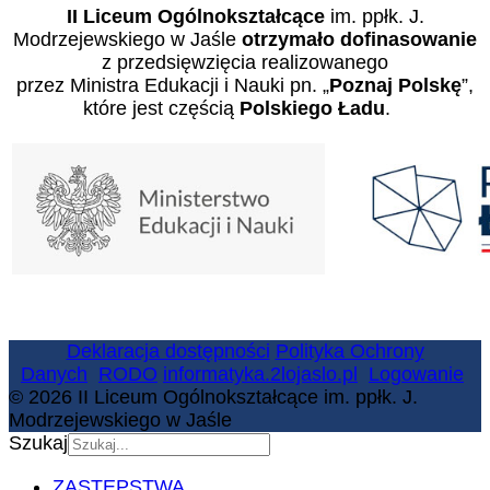
II Liceum Ogólnokształcące
im. ppłk. J.
Modrzejewskiego w Jaśle
otrzymało dofinasowanie
z przedsięwzięcia realizowanego
przez Ministra Edukacji i Nauki pn. „
Poznaj Polskę
”,
które jest częścią
Polskiego Ładu
.
Deklaracja dostępności
Polityka Ochrony
Danych
RODO
informatyka.2lojaslo.pl
Logowanie
© 2026 II Liceum Ogólnokształcące im. ppłk. J.
Modrzejewskiego w Jaśle
Szukaj
ZASTĘPSTWA