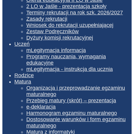
2 LO w Jaśle - prezentacja szkoły
Terminy rekrutacji na rok szk. 2026/2027
Zasady rekrutacji
Wniosek do rekrutacji uzupełniającej
Zestaw Podręczników
Dyżury komisji rekrutacyjnej
Uczeń
mLegitymacja informacja
Programy nauczania, wymagania
edukacyjne
mLegitymacja - instrukcja dla ucznia
Rodzice
Matura
Organizacja i przeprowadzanie egzaminu
maturalnego
Przebieg matury (skrót) – prezentacja
e-deklaracja
Harmonogram egzaminu maturalnego
Dostosowanie warunków i form egzaminu
maturalnego
Matura z informatyki