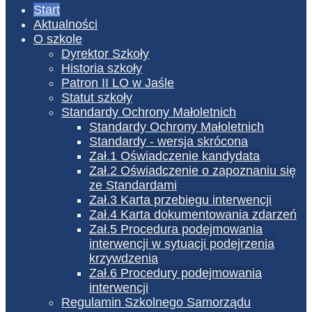
Start
Aktualności
O szkole
Dyrektor Szkoły
Historia szkoły
Patron II LO w Jaśle
Statut szkoły
Standardy Ochrony Małoletnich
Standardy Ochrony Małoletnich
Standardy - wersja skrócona
Zał.1 Oświadczenie kandydata
Zał.2 Oświadczenie o zapoznaniu się
ze Standardami
Zał.3 Karta przebiegu interwencji
Zał.4 Karta dokumentowania zdarzeń
Zał.5 Procedura podejmowania
interwencji w sytuacji podejrzenia
krzywdzenia
Zał.6 Procedury podejmowania
interwencji
Regulamin Szkolnego Samorządu