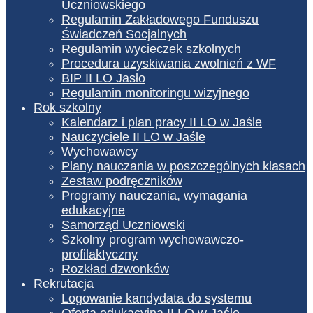
Uczniowskiego
Regulamin Zakładowego Funduszu
Świadczeń Socjalnych
Regulamin wycieczek szkolnych
Procedura uzyskiwania zwolnień z WF
BIP II LO Jasło
Regulamin monitoringu wizyjnego
Rok szkolny
Kalendarz i plan pracy II LO w Jaśle
Nauczyciele II LO w Jaśle
Wychowawcy
Plany nauczania w poszczególnych klasach
Zestaw podręczników
Programy nauczania, wymagania
edukacyjne
Samorząd Uczniowski
Szkolny program wychowawczo-
profilaktyczny
Rozkład dzwonków
Rekrutacja
Logowanie kandydata do systemu
Oferta edukacyjna II LO w Jaśle