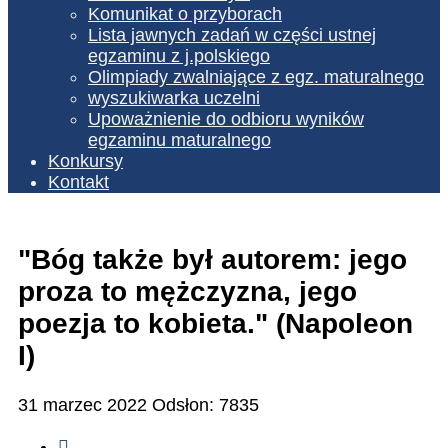
Komunikat o przyborach
Lista jawnych zadań w części ustnej
egzaminu z j.polskiego
Olimpiady zwalniające z egz. maturalnego
wyszukiwarka uczelni
Upoważnienie do odbioru wyników
egzaminu maturalnego
Konkursy
Kontakt
"Bóg także był autorem: jego
proza to mężczyzna, jego
poezja to kobieta." (Napoleon
I)
31 marzec 2022
Odsłon: 7835