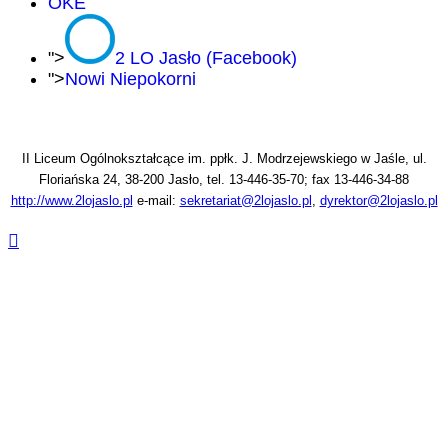
OKE
">
2 LO Jasło (Facebook)
">
Nowi Niepokorni
II Liceum Ogólnokształcące im. ppłk. J. Modrzejewskiego w Jaśle, ul.
Floriańska 24, 38-200 Jasło, tel. 13-446-35-70; fax 13-446-34-88
http://www.2lojaslo.pl
e-mail:
sekretariat@2lojaslo.pl
,
dyrektor@2lojaslo.pl