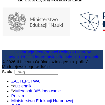
które jest częścią
Polskiego Ładu
.
Deklaracja dostępności
Polityka Ochrony
Danych
RODO
informatyka.2lojaslo.pl
Logowanie
© 2026 II Liceum Ogólnokształcące im. ppłk. J.
Modrzejewskiego w Jaśle
Szukaj
ZASTĘPSTWA
">
Dziennik
">
Microsoft 365 logowanie
Poczta
Ministerstwo Edukacji Narodowej