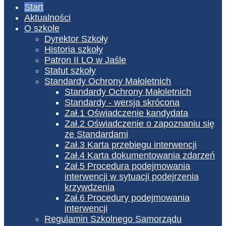
Start
Aktualności
O szkole
Dyrektor Szkoły
Historia szkoły
Patron II LO w Jaśle
Statut szkoły
Standardy Ochrony Małoletnich
Standardy Ochrony Małoletnich
Standardy - wersja skrócona
Zał.1 Oświadczenie kandydata
Zał.2 Oświadczenie o zapoznaniu się
ze Standardami
Zał.3 Karta przebiegu interwencji
Zał.4 Karta dokumentowania zdarzeń
Zał.5 Procedura podejmowania
interwencji w sytuacji podejrzenia
krzywdzenia
Zał.6 Procedury podejmowania
interwencji
Regulamin Szkolnego Samorządu