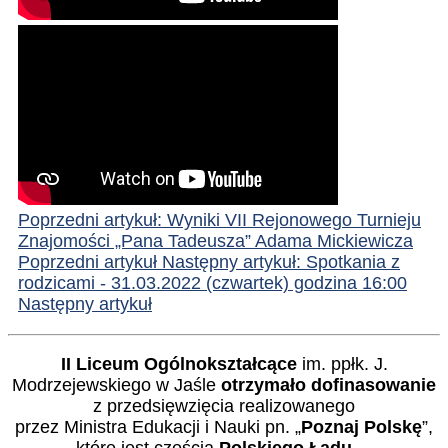
Poprzedni artykuł: Wyniki VII Rejonowego Turnieju
Znajomości „Pana Tadeusza” Adama Mickiewicza
Poprzedni artykuł
Następny artykuł: Spotkania z
rodzicami - 31.03.2022 (czwartek) godzina 16:00
Następny artykuł
II Liceum Ogólnokształcące
im. ppłk. J.
Modrzejewskiego w Jaśle
otrzymało dofinasowanie
z przedsięwzięcia realizowanego
przez Ministra Edukacji i Nauki pn. „
Poznaj Polskę
”,