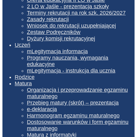
2 LO w Jaśle - prezentacja szkoły
Terminy rekrutacji na rok szk. 2026/2027
Zasady rekrutacji
Wniosek do rekrutacji uzupełniającej
Zestaw Podręczników
Dyżury komisji rekrutacyjnej
Uczeń
mLegitymacja informacja
Programy nauczania, wymagania
edukacyjne
mLegitymacja - instrukcja dla ucznia
Rodzice
Matura
Organizacja i przeprowadzanie egzaminu
maturalnego
Przebieg matury (skrót) – prezentacja
e-deklaracja
Harmonogram egzaminu maturalnego
Dostosowanie warunków i form egzaminu
maturalnego
Matura z informatyki