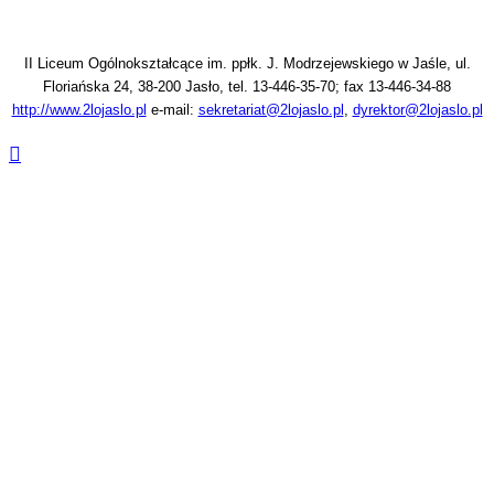
II Liceum Ogólnokształcące im. ppłk. J. Modrzejewskiego w Jaśle, ul.
Floriańska 24, 38-200 Jasło, tel. 13-446-35-70; fax 13-446-34-88
http://www.2lojaslo.pl
e-mail:
sekretariat@2lojaslo.pl
,
dyrektor@2lojaslo.pl