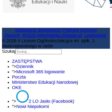
Deklaracja dostępności
Polityka Ochrony
Danych
RODO
informatyka.2lojaslo.pl
Logowanie
© 2026 II Liceum Ogólnokształcące im. ppłk. J.
Modrzejewskiego w Jaśle
Szukaj
ZASTĘPSTWA
">
Dziennik
">
Microsoft 365 logowanie
Poczta
Ministerstwo Edukacji Narodowej
OKE
">
2 LO Jasło (Facebook)
">
Nowi Niepokorni