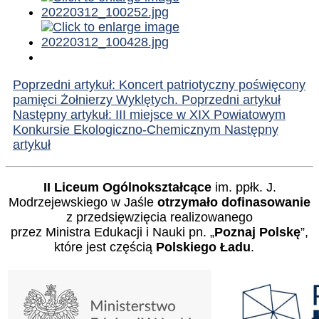
Poprzedni artykuł: Koncert patriotyczny poświęcony
pamięci Żołnierzy Wyklętych.
Poprzedni artykuł
Następny artykuł: III miejsce w XIX Powiatowym
Konkursie Ekologiczno-Chemicznym
Następny
artykuł
II Liceum Ogólnokształcące
im. ppłk. J.
Modrzejewskiego w Jaśle
otrzymało dofinasowanie
z przedsięwzięcia realizowanego
przez Ministra Edukacji i Nauki pn. „
Poznaj Polskę
”,
które jest częścią
Polskiego Ładu
.