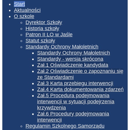
Start
Aktualności
O szkole
Dyrektor Szkoły
Historia szkoły
Patron II LO w Jaśle
Statut szkoły
Standardy Ochrony Małoletnich
Standardy Ochrony Małoletnich
Standardy - wersja skrócona
Zał.1 Oświadczenie kandydata
Zał.2 Oświadczenie o zapoznaniu się
ze Standardami
Zał.3 Karta przebiegu interwencji
Zał.4 Karta dokumentowania zdarzeń
Zał.5 Procedura podejmowania
interwencji w sytuacji podejrzenia
krzywdzenia
Zał.6 Procedury podejmowania
interwencji
Regulamin Szkolnego Samorządu