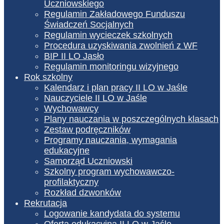
Uczniowskiego
Regulamin Zakładowego Funduszu
Świadczeń Socjalnych
Regulamin wycieczek szkolnych
Procedura uzyskiwania zwolnień z WF
BIP II LO Jasło
Regulamin monitoringu wizyjnego
Rok szkolny
Kalendarz i plan pracy II LO w Jaśle
Nauczyciele II LO w Jaśle
Wychowawcy
Plany nauczania w poszczególnych klasach
Zestaw podręczników
Programy nauczania, wymagania
edukacyjne
Samorząd Uczniowski
Szkolny program wychowawczo-
profilaktyczny
Rozkład dzwonków
Rekrutacja
Logowanie kandydata do systemu
Oferta edukacyjna II LO w Jaśle