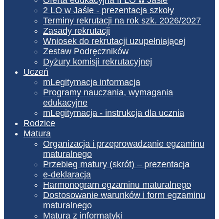
2 LO w Jaśle - prezentacja szkoły
Terminy rekrutacji na rok szk. 2026/2027
Zasady rekrutacji
Wniosek do rekrutacji uzupełniającej
Zestaw Podręczników
Dyżury komisji rekrutacyjnej
Uczeń
mLegitymacja informacja
Programy nauczania, wymagania
edukacyjne
mLegitymacja - instrukcja dla ucznia
Rodzice
Matura
Organizacja i przeprowadzanie egzaminu
maturalnego
Przebieg matury (skrót) – prezentacja
e-deklaracja
Harmonogram egzaminu maturalnego
Dostosowanie warunków i form egzaminu
maturalnego
Matura z informatyki