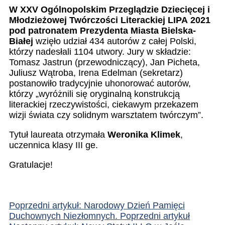
W XXV Ogólnopolskim Przeglądzie Dziecięcej i
Młodzieżowej Twórczości Literackiej LIPA 2021
pod patronatem Prezydenta Miasta Bielska-
Białej
wzięło udział 434 autorów z całej Polski,
którzy nadesłali 1104 utwory. Jury w składzie:
Tomasz Jastrun (przewodniczący), Jan Picheta,
Juliusz Wątroba, Irena Edelman (sekretarz)
postanowiło tradycyjnie uhonorować autorów,
którzy „wyróżnili się oryginalną konstrukcją
literackiej rzeczywistości, ciekawym przekazem
wizji świata czy solidnym warsztatem twórczym”.
Tytuł laureata otrzymała
Weronika Klimek
,
uczennica klasy III ge.
Gratulacje!
Poprzedni artykuł: Narodowy Dzień Pamięci
Duchownych Niezłomnych.
Poprzedni artykuł