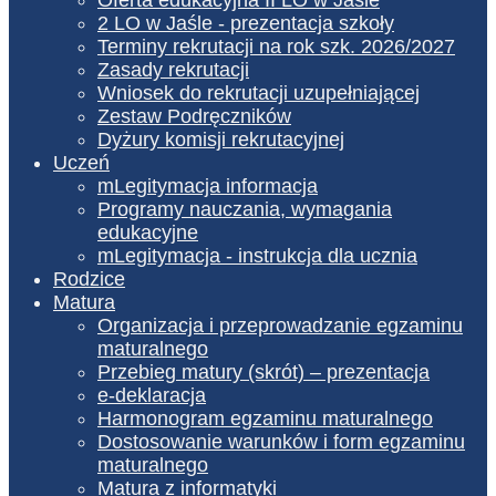
2 LO w Jaśle - prezentacja szkoły
Terminy rekrutacji na rok szk. 2026/2027
Zasady rekrutacji
Wniosek do rekrutacji uzupełniającej
Zestaw Podręczników
Dyżury komisji rekrutacyjnej
Uczeń
mLegitymacja informacja
Programy nauczania, wymagania
edukacyjne
mLegitymacja - instrukcja dla ucznia
Rodzice
Matura
Organizacja i przeprowadzanie egzaminu
maturalnego
Przebieg matury (skrót) – prezentacja
e-deklaracja
Harmonogram egzaminu maturalnego
Dostosowanie warunków i form egzaminu
maturalnego
Matura z informatyki