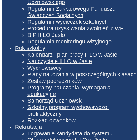
Uczniowskiego
Regulamin Zakładowego Funduszu
Świadczeń Socjalnych
Regulamin wycieczek szkolnych
Procedura uzyskiwania zwolnień z WF
BIP II LO Jasło
Regulamin monitoringu wizyjnego
Rok szkolny
Kalendarz i plan pracy II LO w Jaśle
Nauczyciele II LO w Jaśle
Wychowawcy
Plany nauczania w poszczególnych klasach
Zestaw podręczników
Programy nauczania, wymagania
edukacyjne
Samorząd Uczniowski
Szkolny program wychowawczo-
profilaktyczny
Rozkład dzwonków
Rekrutacja
Logowanie kandydata do systemu
Oferta edukacyjna II LO w Jaśle