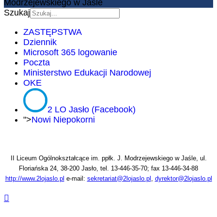
Modrzejewskiego w Jaśle
Szukaj
ZASTĘPSTWA
Dziennik
Microsoft 365 logowanie
Poczta
Ministerstwo Edukacji Narodowej
OKE
2 LO Jasło (Facebook)
">
Nowi Niepokorni
II Liceum Ogólnokształcące im. ppłk. J. Modrzejewskiego w Jaśle, ul.
Floriańska 24, 38-200 Jasło, tel. 13-446-35-70; fax 13-446-34-88
http://www.2lojaslo.pl
e-mail:
sekretariat@2lojaslo.pl
,
dyrektor@2lojaslo.pl