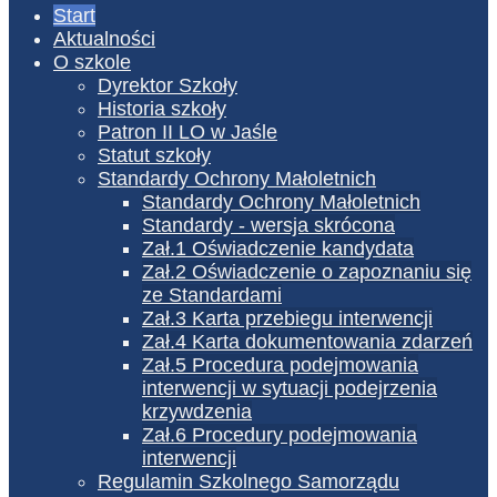
Start
Aktualności
O szkole
Dyrektor Szkoły
Historia szkoły
Patron II LO w Jaśle
Statut szkoły
Standardy Ochrony Małoletnich
Standardy Ochrony Małoletnich
Standardy - wersja skrócona
Zał.1 Oświadczenie kandydata
Zał.2 Oświadczenie o zapoznaniu się
ze Standardami
Zał.3 Karta przebiegu interwencji
Zał.4 Karta dokumentowania zdarzeń
Zał.5 Procedura podejmowania
interwencji w sytuacji podejrzenia
krzywdzenia
Zał.6 Procedury podejmowania
interwencji
Regulamin Szkolnego Samorządu