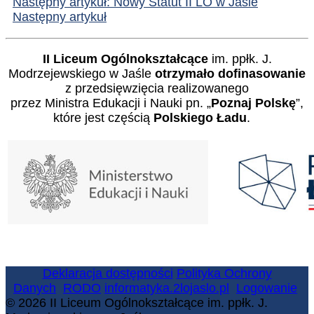
Następny artykuł: Nowy Statut II LO w Jaśle
Następny artykuł
II Liceum Ogólnokształcące
im. ppłk. J.
Modrzejewskiego w Jaśle
otrzymało dofinasowanie
z przedsięwzięcia realizowanego
przez Ministra Edukacji i Nauki pn. „
Poznaj Polskę
”,
które jest częścią
Polskiego Ładu
.
Deklaracja dostępności
Polityka Ochrony
Danych
RODO
informatyka.2lojaslo.pl
Logowanie
© 2026 II Liceum Ogólnokształcące im. ppłk. J.