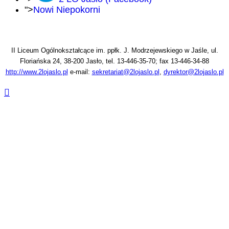
">
Nowi Niepokorni
II Liceum Ogólnokształcące im. ppłk. J. Modrzejewskiego w Jaśle, ul.
Floriańska 24, 38-200 Jasło, tel. 13-446-35-70; fax 13-446-34-88
http://www.2lojaslo.pl
e-mail:
sekretariat@2lojaslo.pl
,
dyrektor@2lojaslo.pl