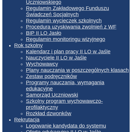
Uczniowskiego
Regulamin Zakładowego Funduszu
Świadczeń Socjalnych
Regulamin wycieczek szkolnych
Procedura uzyskiwania zwolnień z WF
BIP II LO Jasło
Regulamin monitoringu wizyjnego
Rok szkolny
Kalendarz i plan pracy II LO w Jaśle
Nauczyciele II LO w Jaśle
Wychowawcy
Plany nauczania w poszczególnych klasach
Zestaw podręczników
Programy nauczania, wymagania
edukacyjne
Samorząd Uczniowski
Szkolny program wychowawczo-
profilaktyczny
Rozkład dzwonków
Rekrutacja
Logowanie kandydata do systemu
Oferta edukacyjna II LO w Jaśle