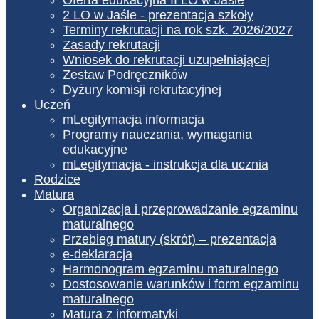
2 LO w Jaśle - prezentacja szkoły
Terminy rekrutacji na rok szk. 2026/2027
Zasady rekrutacji
Wniosek do rekrutacji uzupełniającej
Zestaw Podręczników
Dyżury komisji rekrutacyjnej
Uczeń
mLegitymacja informacja
Programy nauczania, wymagania
edukacyjne
mLegitymacja - instrukcja dla ucznia
Rodzice
Matura
Organizacja i przeprowadzanie egzaminu
maturalnego
Przebieg matury (skrót) – prezentacja
e-deklaracja
Harmonogram egzaminu maturalnego
Dostosowanie warunków i form egzaminu
maturalnego
Matura z informatyki