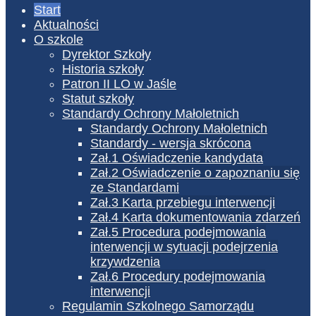
Start
Aktualności
O szkole
Dyrektor Szkoły
Historia szkoły
Patron II LO w Jaśle
Statut szkoły
Standardy Ochrony Małoletnich
Standardy Ochrony Małoletnich
Standardy - wersja skrócona
Zał.1 Oświadczenie kandydata
Zał.2 Oświadczenie o zapoznaniu się
ze Standardami
Zał.3 Karta przebiegu interwencji
Zał.4 Karta dokumentowania zdarzeń
Zał.5 Procedura podejmowania
interwencji w sytuacji podejrzenia
krzywdzenia
Zał.6 Procedury podejmowania
interwencji
Regulamin Szkolnego Samorządu