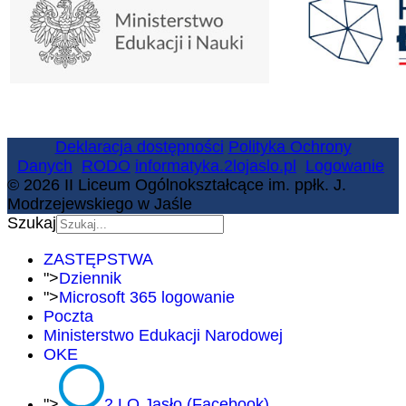
Deklaracja dostępności
Polityka Ochrony
Danych
RODO
informatyka.2lojaslo.pl
Logowanie
© 2026 II Liceum Ogólnokształcące im. ppłk. J.
Modrzejewskiego w Jaśle
Szukaj
ZASTĘPSTWA
">
Dziennik
">
Microsoft 365 logowanie
Poczta
Ministerstwo Edukacji Narodowej
OKE
">
2 LO Jasło (Facebook)