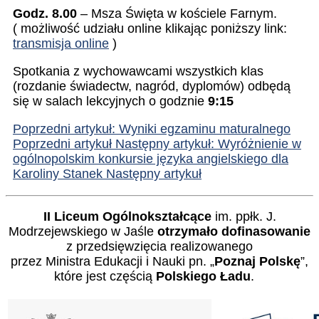
Godz. 8.00
– Msza Święta w kościele Farnym.
( możliwość udziału online klikając poniższy link:
transmisja online
)
Spotkania z wychowawcami wszystkich klas
(rozdanie świadectw, nagród, dyplomów) odbędą
się w salach lekcyjnych o godznie
9:15
Poprzedni artykuł: Wyniki egzaminu maturalnego
Poprzedni artykuł
Następny artykuł: Wyróżnienie w
ogólnopolskim konkursie języka angielskiego dla
Karoliny Stanek
Następny artykuł
II Liceum Ogólnokształcące
im. ppłk. J.
Modrzejewskiego w Jaśle
otrzymało dofinasowanie
z przedsięwzięcia realizowanego
przez Ministra Edukacji i Nauki pn. „
Poznaj Polskę
”,
które jest częścią
Polskiego Ładu
.