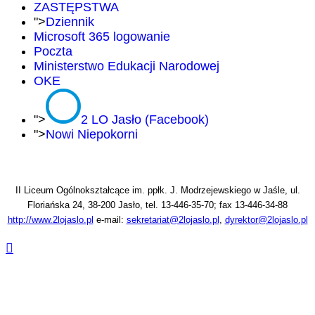
ZASTĘPSTWA
">
Dziennik
Microsoft 365 logowanie
Poczta
Ministerstwo Edukacji Narodowej
OKE
">
2 LO Jasło (Facebook)
">
Nowi Niepokorni
II Liceum Ogólnokształcące im. ppłk. J. Modrzejewskiego w Jaśle, ul.
Floriańska 24, 38-200 Jasło, tel. 13-446-35-70; fax 13-446-34-88
http://www.2lojaslo.pl
e-mail:
sekretariat@2lojaslo.pl
,
dyrektor@2lojaslo.pl