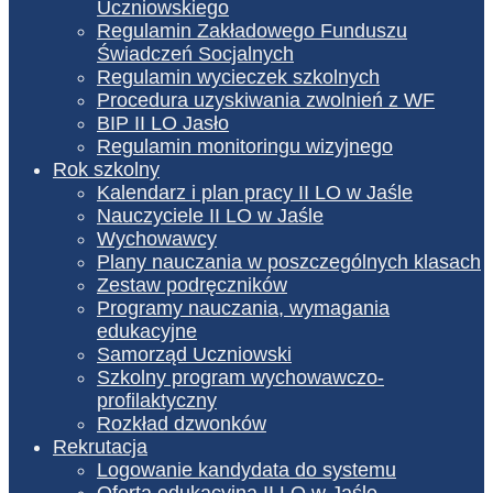
Uczniowskiego
Regulamin Zakładowego Funduszu
Świadczeń Socjalnych
Regulamin wycieczek szkolnych
Procedura uzyskiwania zwolnień z WF
BIP II LO Jasło
Regulamin monitoringu wizyjnego
Rok szkolny
Kalendarz i plan pracy II LO w Jaśle
Nauczyciele II LO w Jaśle
Wychowawcy
Plany nauczania w poszczególnych klasach
Zestaw podręczników
Programy nauczania, wymagania
edukacyjne
Samorząd Uczniowski
Szkolny program wychowawczo-
profilaktyczny
Rozkład dzwonków
Rekrutacja
Logowanie kandydata do systemu
Oferta edukacyjna II LO w Jaśle