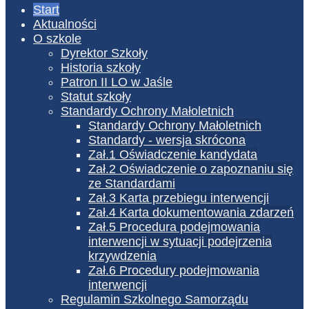
Start
Aktualności
O szkole
Dyrektor Szkoły
Historia szkoły
Patron II LO w Jaśle
Statut szkoły
Standardy Ochrony Małoletnich
Standardy Ochrony Małoletnich
Standardy - wersja skrócona
Zał.1 Oświadczenie kandydata
Zał.2 Oświadczenie o zapoznaniu się
ze Standardami
Zał.3 Karta przebiegu interwencji
Zał.4 Karta dokumentowania zdarzeń
Zał.5 Procedura podejmowania
interwencji w sytuacji podejrzenia
krzywdzenia
Zał.6 Procedury podejmowania
interwencji
Regulamin Szkolnego Samorządu