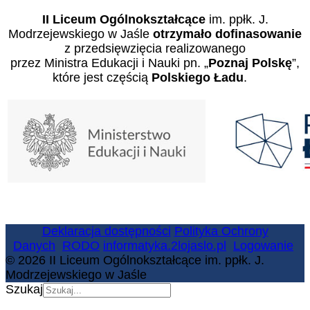
II Liceum Ogólnokształcące
im. ppłk. J.
Modrzejewskiego w Jaśle
otrzymało dofinasowanie
z przedsięwzięcia realizowanego
przez Ministra Edukacji i Nauki pn. „
Poznaj Polskę
”,
które jest częścią
Polskiego Ładu
.
Deklaracja dostępności
Polityka Ochrony
Danych
RODO
informatyka.2lojaslo.pl
Logowanie
© 2026 II Liceum Ogólnokształcące im. ppłk. J.
Modrzejewskiego w Jaśle
Szukaj