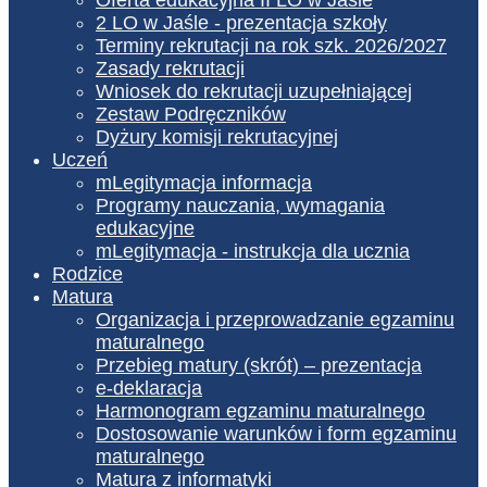
2 LO w Jaśle - prezentacja szkoły
Terminy rekrutacji na rok szk. 2026/2027
Zasady rekrutacji
Wniosek do rekrutacji uzupełniającej
Zestaw Podręczników
Dyżury komisji rekrutacyjnej
Uczeń
mLegitymacja informacja
Programy nauczania, wymagania
edukacyjne
mLegitymacja - instrukcja dla ucznia
Rodzice
Matura
Organizacja i przeprowadzanie egzaminu
maturalnego
Przebieg matury (skrót) – prezentacja
e-deklaracja
Harmonogram egzaminu maturalnego
Dostosowanie warunków i form egzaminu
maturalnego
Matura z informatyki