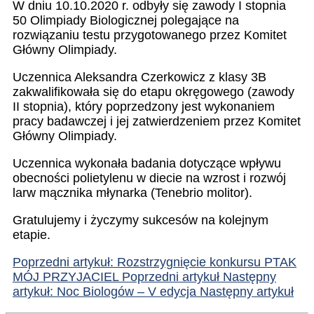
W dniu 10.10.2020 r. odbyły się zawody I stopnia
50 Olimpiady Biologicznej polegające na
rozwiązaniu testu przygotowanego przez Komitet
Główny Olimpiady.
Uczennica Aleksandra Czerkowicz z klasy 3B
zakwalifikowała się do etapu okręgowego (zawody
II stopnia), który poprzedzony jest wykonaniem
pracy badawczej i jej zatwierdzeniem przez Komitet
Główny Olimpiady.
Uczennica wykonała badania dotyczące wpływu
obecności polietylenu w diecie na wzrost i rozwój
larw mącznika młynarka (Tenebrio molitor).
Gratulujemy i życzymy sukcesów na kolejnym
etapie.
Poprzedni artykuł: Rozstrzygnięcie konkursu PTAK
MÓJ PRZYJACIEL
Poprzedni artykuł
Następny
artykuł: Noc Biologów – V edycja
Następny artykuł