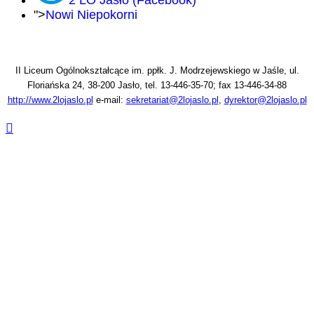
2 LO Jasło (Facebook)
">
Nowi Niepokorni
II Liceum Ogólnokształcące im. ppłk. J. Modrzejewskiego w Jaśle, ul.
Floriańska 24, 38-200 Jasło, tel. 13-446-35-70; fax 13-446-34-88
http://www.2lojaslo.pl
e-mail:
sekretariat@2lojaslo.pl
,
dyrektor@2lojaslo.pl