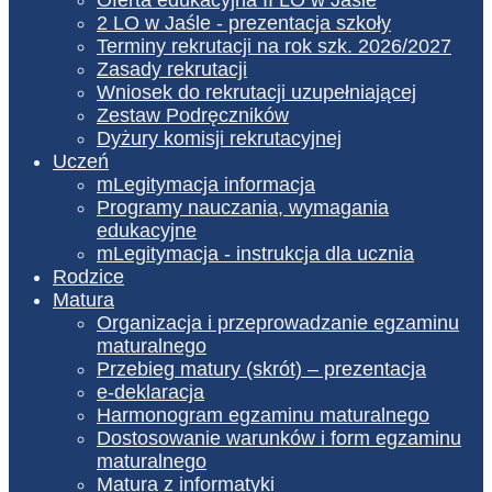
2 LO w Jaśle - prezentacja szkoły
Terminy rekrutacji na rok szk. 2026/2027
Zasady rekrutacji
Wniosek do rekrutacji uzupełniającej
Zestaw Podręczników
Dyżury komisji rekrutacyjnej
Uczeń
mLegitymacja informacja
Programy nauczania, wymagania
edukacyjne
mLegitymacja - instrukcja dla ucznia
Rodzice
Matura
Organizacja i przeprowadzanie egzaminu
maturalnego
Przebieg matury (skrót) – prezentacja
e-deklaracja
Harmonogram egzaminu maturalnego
Dostosowanie warunków i form egzaminu
maturalnego
Matura z informatyki