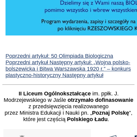
Poprzedni artykuł: 50 Olimpiada Biologiczna
Poprzedni artykuł
Następny artykuł: „Wojna polsko-
bolszewicka i Bitwa Warszawska 1920 r.” – konkurs
plastyczno-historyczny
Następny artykuł
II Liceum Ogólnokształcące
im. ppłk. J.
Modrzejewskiego w Jaśle
otrzymało dofinasowanie
z przedsięwzięcia realizowanego
przez Ministra Edukacji i Nauki pn. „
Poznaj Polskę
”,
które jest częścią
Polskiego Ładu
.