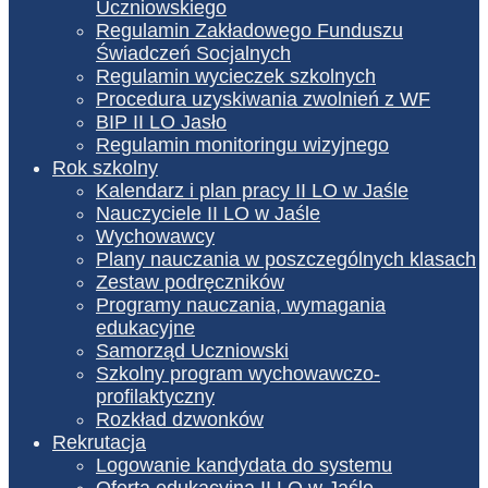
Uczniowskiego
Regulamin Zakładowego Funduszu
Świadczeń Socjalnych
Regulamin wycieczek szkolnych
Procedura uzyskiwania zwolnień z WF
BIP II LO Jasło
Regulamin monitoringu wizyjnego
Rok szkolny
Kalendarz i plan pracy II LO w Jaśle
Nauczyciele II LO w Jaśle
Wychowawcy
Plany nauczania w poszczególnych klasach
Zestaw podręczników
Programy nauczania, wymagania
edukacyjne
Samorząd Uczniowski
Szkolny program wychowawczo-
profilaktyczny
Rozkład dzwonków
Rekrutacja
Logowanie kandydata do systemu
Oferta edukacyjna II LO w Jaśle