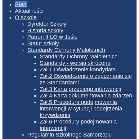
Start
Aktualności
O szkole
Dyrektor Szkoły
Historia szkoły
Patron II LO w Jaśle
Statut szkoły
Standardy Ochrony Małoletnich
Standardy Ochrony Małoletnich
Standardy - wersja skrócona
Zał.1 Oświadczenie kandydata
Zał.2 Oświadczenie o zapoznaniu się
ze Standardami
Zał.3 Karta przebiegu interwencji
Zał.4 Karta dokumentowania zdarzeń
Zał.5 Procedura podejmowania
interwencji w sytuacji podejrzenia
krzywdzenia
Zał.6 Procedury podejmowania
interwencji
Regulamin Szkolnego Samorządu