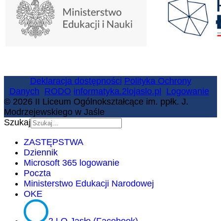
Deklaracja dostępności
Polityka Ochrony
Danych
RODO
informatyka.2lojaslo.pl
Logowanie
© 2026 II Liceum Ogólnokształcące im. ppłk. J.
Modrzejewskiego w Jaśle
Szukaj
ZASTĘPSTWA
Dziennik
Microsoft 365 logowanie
Poczta
Ministerstwo Edukacji Narodowej
OKE