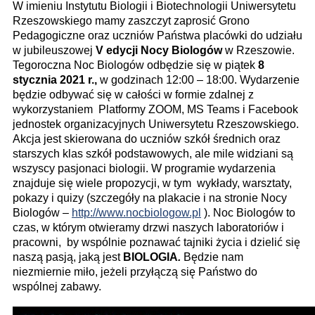
W imieniu Instytutu Biologii i Biotechnologii Uniwersytetu
Rzeszowskiego mamy zaszczyt zaprosić Grono
Pedagogiczne oraz uczniów Państwa placówki do udziału
w jubileuszowej
V edycji Nocy Biologów
w Rzeszowie.
Tegoroczna Noc Biologów odbędzie się w piątek
8
stycznia 2021 r.,
w godzinach 12:00 – 18:00. Wydarzenie
będzie odbywać się w całości w formie zdalnej z
wykorzystaniem Platformy ZOOM, MS Teams i Facebook
jednostek organizacyjnych Uniwersytetu Rzeszowskiego.
Akcja jest skierowana do uczniów szkół średnich oraz
starszych klas szkół podstawowych, ale mile widziani są
wszyscy pasjonaci biologii. W programie wydarzenia
znajduje się wiele propozycji, w tym wykłady, warsztaty,
pokazy i quizy (szczegóły na plakacie i na stronie Nocy
Biologów –
http://www.nocbiologow.pl
). Noc Biologów to
czas, w którym otwieramy drzwi naszych laboratoriów i
pracowni, by wspólnie poznawać tajniki życia i dzielić się
naszą pasją, jaką jest
BIOLOGIA
.
Będzie nam
niezmiernie miło, jeżeli przyłączą się Państwo do
wspólnej zabawy.