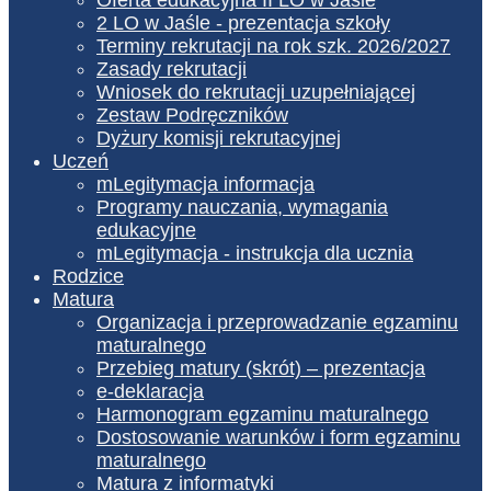
2 LO w Jaśle - prezentacja szkoły
Terminy rekrutacji na rok szk. 2026/2027
Zasady rekrutacji
Wniosek do rekrutacji uzupełniającej
Zestaw Podręczników
Dyżury komisji rekrutacyjnej
Uczeń
mLegitymacja informacja
Programy nauczania, wymagania
edukacyjne
mLegitymacja - instrukcja dla ucznia
Rodzice
Matura
Organizacja i przeprowadzanie egzaminu
maturalnego
Przebieg matury (skrót) – prezentacja
e-deklaracja
Harmonogram egzaminu maturalnego
Dostosowanie warunków i form egzaminu
maturalnego
Matura z informatyki