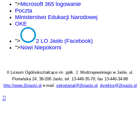
">
Microsoft 365 logowanie
Poczta
Ministerstwo Edukacji Narodowej
OKE
">
2 LO Jasło (Facebook)
">
Nowi Niepokorni
II Liceum Ogólnokształcące im. ppłk. J. Modrzejewskiego w Jaśle, ul.
Floriańska 24, 38-200 Jasło, tel. 13-446-35-70; fax 13-446-34-88
http://www.2lojaslo.pl
e-mail:
sekretariat@2lojaslo.pl
,
dyrektor@2lojaslo.pl