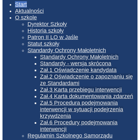
Start
Aktualności
O szkole
Dyrektor Szkoły
Historia szkoły
Patron II LO w Jaśle
Statut szkoły
Standardy Ochrony Małoletnich
Standardy Ochrony Małoletnich
Standardy - wersja skrócona
Zał.1 Oświadczenie kandydata
Zał.2 Oświadczenie o zapoznaniu się
ze Standardami
Zał.3 Karta przebiegu interwencji
Zał.4 Karta dokumentowania zdarzeń
Zał.5 Procedura podejmowania
interwencji w sytuacji podejrzenia
krzywdzenia
Zał.6 Procedury podejmowania
interwencji
Regulamin Szkolnego Samorządu