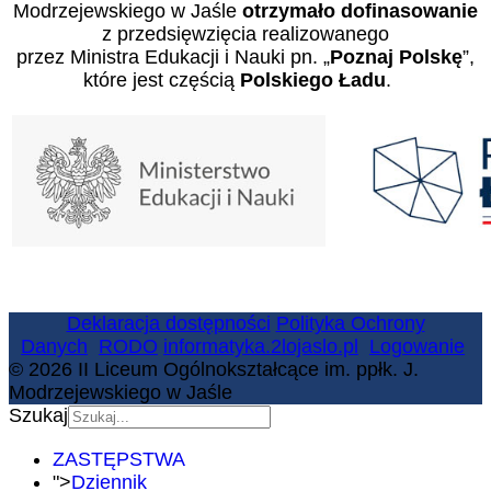
Modrzejewskiego w Jaśle
otrzymało dofinasowanie
z przedsięwzięcia realizowanego
przez Ministra Edukacji i Nauki pn. „
Poznaj Polskę
”,
które jest częścią
Polskiego Ładu
.
Deklaracja dostępności
Polityka Ochrony
Danych
RODO
informatyka.2lojaslo.pl
Logowanie
© 2026 II Liceum Ogólnokształcące im. ppłk. J.
Modrzejewskiego w Jaśle
Szukaj
ZASTĘPSTWA
">
Dziennik