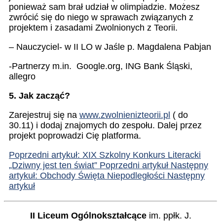
ponieważ sam brał udział w olimpiadzie. Możesz
zwrócić się do niego w sprawach związanych z
projektem i zasadami Zwolnionych z Teorii.
– Nauczyciel- w II LO w Jaśle p. Magdalena Pabjan
-Partnerzy m.in. Google.org, ING Bank Śląski,
allegro
5. Jak zacząć?
Zarejestruj się na
www.zwolnienizteorii.pl
( do
30.11) i dodaj znajomych do zespołu. Dalej przez
projekt poprowadzi Cię platforma.
Poprzedni artykuł: XIX Szkolny Konkurs Literacki
„Dziwny jest ten świat”
Poprzedni artykuł
Następny
artykuł: Obchody Święta Niepodległości
Następny
artykuł
II Liceum Ogólnokształcące
im. ppłk. J.