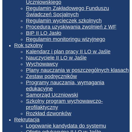
Uczniowskiego
Regulamin Zakładowego Funduszu
Świadczeń Socjalnych
Regulamin wycieczek szkolnych
Procedura uzyskiwania zwolnień z WF
BIP II LO Jasło
Regulamin monitoringu wizyjnego
Rok szkolny
Kalendarz i plan pracy II LO w Jaśle
Nauczyciele II LO w Jaśle
Wychowawcy
Plany nauczania w poszczególnych klasach
Zestaw podręczników
Programy nauczania, wymagania
edukacyjne
Samorząd Uczniowski
Szkolny program wychowawczo-
profilaktyczny
Rozkład dzwonków
Rekrutacja
Logowanie kandydata do systemu
Oferta edukacyjna II LO w Jaśle