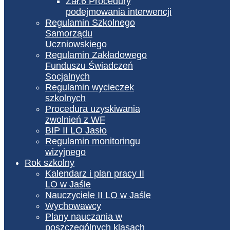
Zał.6 Procedury
podejmowania interwencji
Regulamin Szkolnego
Samorządu
Uczniowskiego
Regulamin Zakładowego
Funduszu Świadczeń
Socjalnych
Regulamin wycieczek
szkolnych
Procedura uzyskiwania
zwolnień z WF
BIP II LO Jasło
Regulamin monitoringu
wizyjnego
Rok szkolny
Kalendarz i plan pracy II
LO w Jaśle
Nauczyciele II LO w Jaśle
Wychowawcy
Plany nauczania w
poszczególnych klasach