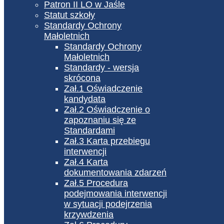
Patron II LO w Jaśle
Statut szkoły
Standardy Ochrony
Małoletnich
Standardy Ochrony
Małoletnich
Standardy - wersja
skrócona
Zał.1 Oświadczenie
kandydata
Zał.2 Oświadczenie o
zapoznaniu się ze
Standardami
Zał.3 Karta przebiegu
interwencji
Zał.4 Karta
dokumentowania zdarzeń
Zał.5 Procedura
podejmowania interwencji
w sytuacji podejrzenia
krzywdzenia