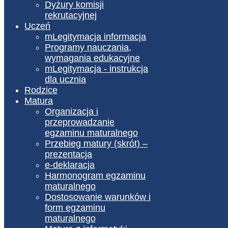
Dyżury komisji
rekrutacyjnej
Uczeń
mLegitymacja informacja
Programy nauczania,
wymagania edukacyjne
mLegitymacja - instrukcja
dla ucznia
Rodzice
Matura
Organizacja i
przeprowadzanie
egzaminu maturalnego
Przebieg matury (skrót) –
prezentacja
e-deklaracja
Harmonogram egzaminu
maturalnego
Dostosowanie warunków i
form egzaminu
maturalnego