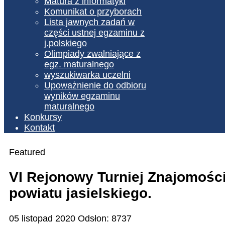
Matura z informatyki
Komunikat o przyborach
Lista jawnych zadań w
części ustnej egzaminu z
j.polskiego
Olimpiady zwalniające z
egz. maturalnego
wyszukiwarka uczelni
Upoważnienie do odbioru
wyników egzaminu
maturalnego
Konkursy
Kontakt
Featured
VI Rejonowy Turniej Znajomośc
powiatu jasielskiego.
05 listopad 2020
Odsłon: 8737