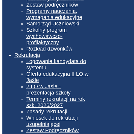
Zestaw podręczników
Programy nauczania,
wymagania edukacyjne
Samorząd Uczniowski
Szkolny program
wychowawczo-
profilaktyczny
Rozkład dzwonków
Rekrutacja
Logowanie kandydata do
systemu
Oferta edukacyjna II LO w
Jaśle
2 LO w Jaśle -
prezentacja szkoły
Terminy rekrutacji na rok
szk. 2026/2027
Zasady rekrutacji
Wniosek do rekrutacji
uzupełniającej
Zestaw Podręczników