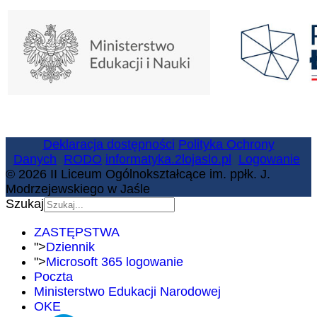
Deklaracja dostępności
Polityka Ochrony
Danych
RODO
informatyka.2lojaslo.pl
Logowanie
© 2026 II Liceum Ogólnokształcące im. ppłk. J.
Modrzejewskiego w Jaśle
Szukaj
ZASTĘPSTWA
">
Dziennik
">
Microsoft 365 logowanie
Poczta
Ministerstwo Edukacji Narodowej
OKE