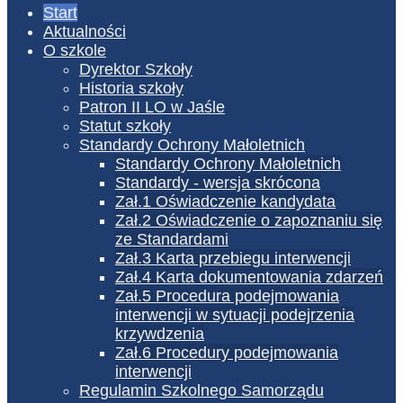
Start
Aktualności
O szkole
Dyrektor Szkoły
Historia szkoły
Patron II LO w Jaśle
Statut szkoły
Standardy Ochrony Małoletnich
Standardy Ochrony Małoletnich
Standardy - wersja skrócona
Zał.1 Oświadczenie kandydata
Zał.2 Oświadczenie o zapoznaniu się
ze Standardami
Zał.3 Karta przebiegu interwencji
Zał.4 Karta dokumentowania zdarzeń
Zał.5 Procedura podejmowania
interwencji w sytuacji podejrzenia
krzywdzenia
Zał.6 Procedury podejmowania
interwencji
Regulamin Szkolnego Samorządu