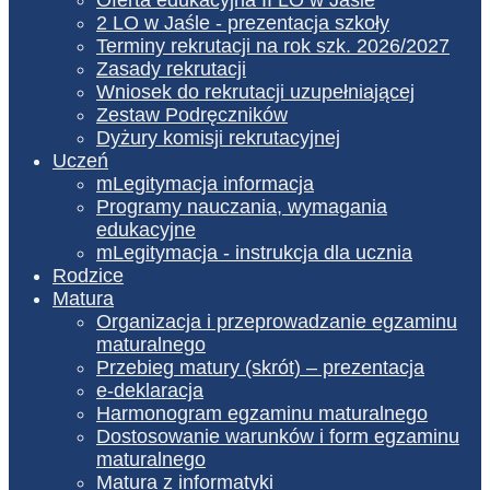
2 LO w Jaśle - prezentacja szkoły
Terminy rekrutacji na rok szk. 2026/2027
Zasady rekrutacji
Wniosek do rekrutacji uzupełniającej
Zestaw Podręczników
Dyżury komisji rekrutacyjnej
Uczeń
mLegitymacja informacja
Programy nauczania, wymagania
edukacyjne
mLegitymacja - instrukcja dla ucznia
Rodzice
Matura
Organizacja i przeprowadzanie egzaminu
maturalnego
Przebieg matury (skrót) – prezentacja
e-deklaracja
Harmonogram egzaminu maturalnego
Dostosowanie warunków i form egzaminu
maturalnego
Matura z informatyki