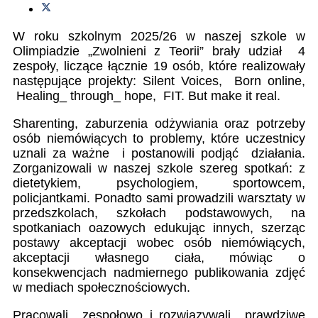
W roku szkolnym 2025/26 w naszej szkole w
Olimpiadzie „Zwolnieni z Teorii” brały udział
4
zespoły, liczące łącznie 19 osób, które realizowały
następujące projekty: Silent Voices,
Born online,
Healing_ through_ hope,
FIT. But make it real.
Sharenting, zaburzenia odżywiania oraz potrzeby
osób niemówiących to problemy, które uczestnicy
uznali za ważne
i postanowili podjąć
działania.
Zorganizowali w naszej szkole szereg spotkań: z
dietetykiem, psychologiem, sportowcem,
policjantkami. Ponadto sami prowadzili warsztaty w
przedszkolach, szkołach podstawowych, na
spotkaniach oazowych edukując innych, szerząc
postawy akceptacji wobec osób niemówiących,
akceptacji własnego ciała, mówiąc o
konsekwencjach nadmiernego publikowania zdjęć
w mediach społecznościowych.
Pracowali
zespołowo i rozwiązywali
prawdziwe