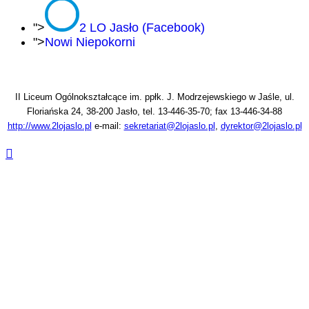
">
2 LO Jasło (Facebook)
">
Nowi Niepokorni
II Liceum Ogólnokształcące im. ppłk. J. Modrzejewskiego w Jaśle, ul.
Floriańska 24, 38-200 Jasło, tel. 13-446-35-70; fax 13-446-34-88
http://www.2lojaslo.pl
e-mail:
sekretariat@2lojaslo.pl
,
dyrektor@2lojaslo.pl