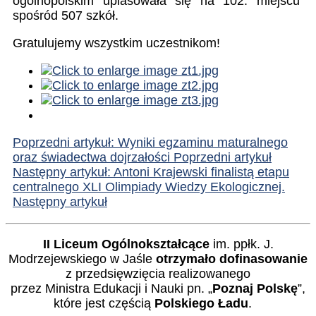
ogólnopolskim uplasowała się na 102. miejscu
spośród 507 szkół.
Gratulujemy wszystkim uczestnikom!
Poprzedni artykuł: Wyniki egzaminu maturalnego
oraz świadectwa dojrzałości
Poprzedni artykuł
Następny artykuł: Antoni Krajewski finalistą etapu
centralnego XLI Olimpiady Wiedzy Ekologicznej.
Następny artykuł
II Liceum Ogólnokształcące
im. ppłk. J.
Modrzejewskiego w Jaśle
otrzymało dofinasowanie
z przedsięwzięcia realizowanego
przez Ministra Edukacji i Nauki pn. „
Poznaj Polskę
”,
które jest częścią
Polskiego Ładu
.