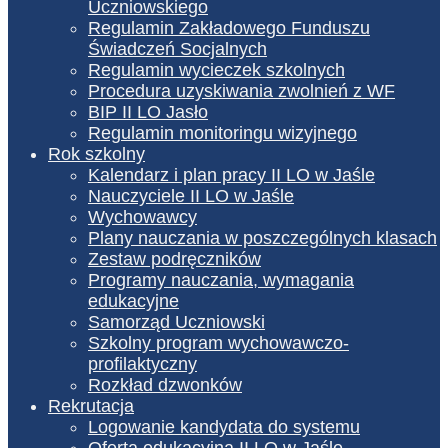
Uczniowskiego
Regulamin Zakładowego Funduszu
Świadczeń Socjalnych
Regulamin wycieczek szkolnych
Procedura uzyskiwania zwolnień z WF
BIP II LO Jasło
Regulamin monitoringu wizyjnego
Rok szkolny
Kalendarz i plan pracy II LO w Jaśle
Nauczyciele II LO w Jaśle
Wychowawcy
Plany nauczania w poszczególnych klasach
Zestaw podręczników
Programy nauczania, wymagania
edukacyjne
Samorząd Uczniowski
Szkolny program wychowawczo-
profilaktyczny
Rozkład dzwonków
Rekrutacja
Logowanie kandydata do systemu
Oferta edukacyjna II LO w Jaśle