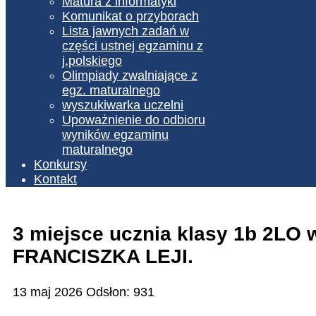
Matura z informatyki
Komunikat o przyborach
Lista jawnych zadań w
części ustnej egzaminu z
j.polskiego
Olimpiady zwalniające z
egz. maturalnego
wyszukiwarka uczelni
Upoważnienie do odbioru
wyników egzaminu
maturalnego
Konkursy
Kontakt
3 miejsce ucznia klasy 1b 2L
FRANCISZKA LEJI.
13 maj 2026
Odsłon: 931