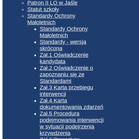
Patron II LO w Jaśle
Statut szkoły
Standardy Ochrony
Małoletnich
Standardy Ochrony
Małoletnich
Standardy - wersja
skrócona
Zał.1 Oświadczenie
kandydata
Zał.2 Oświadczenie o
zapoznaniu się ze
Standardami
Zał.3 Karta przebiegu
interwencji
Zał.4 Karta
dokumentowania zdarzeń
Zał.5 Procedura
podejmowania interwencji
w sytuacji podejrzenia
krzywdzenia