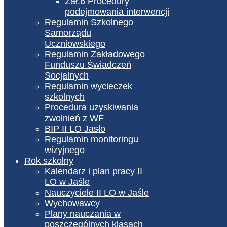
Zał.6 Procedury
podejmowania interwencji
Regulamin Szkolnego
Samorządu
Uczniowskiego
Regulamin Zakładowego
Funduszu Świadczeń
Socjalnych
Regulamin wycieczek
szkolnych
Procedura uzyskiwania
zwolnień z WF
BIP II LO Jasło
Regulamin monitoringu
wizyjnego
Rok szkolny
Kalendarz i plan pracy II
LO w Jaśle
Nauczyciele II LO w Jaśle
Wychowawcy
Plany nauczania w
poszczególnych klasach