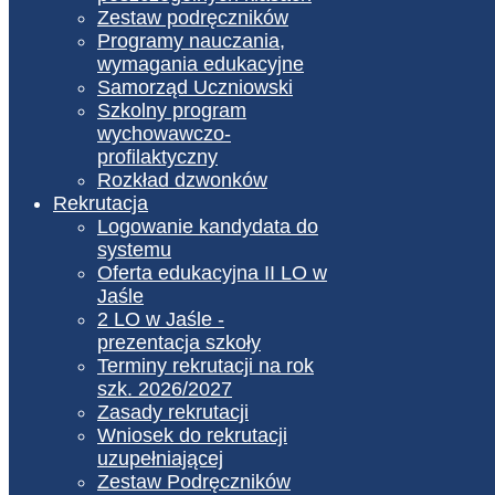
Zestaw podręczników
Programy nauczania,
wymagania edukacyjne
Samorząd Uczniowski
Szkolny program
wychowawczo-
profilaktyczny
Rozkład dzwonków
Rekrutacja
Logowanie kandydata do
systemu
Oferta edukacyjna II LO w
Jaśle
2 LO w Jaśle -
prezentacja szkoły
Terminy rekrutacji na rok
szk. 2026/2027
Zasady rekrutacji
Wniosek do rekrutacji
uzupełniającej
Zestaw Podręczników