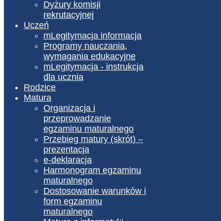
Dyżury komisji
rekrutacyjnej
Uczeń
mLegitymacja informacja
Programy nauczania,
wymagania edukacyjne
mLegitymacja - instrukcja
dla ucznia
Rodzice
Matura
Organizacja i
przeprowadzanie
egzaminu maturalnego
Przebieg matury (skrót) –
prezentacja
e-deklaracja
Harmonogram egzaminu
maturalnego
Dostosowanie warunków i
form egzaminu
maturalnego