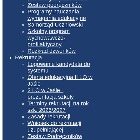
Zestaw podręczników
Programy nauczania,
wymagania edukacyjne
Samorząd Uczniowski
Szkolny program
wychowawczo-
profilaktyczny
Rozkład dzwonków
Rekrutacja
Logowanie kandydata do
systemu
Oferta edukacyjna II LO w
Jaśle
2 LO w Jaśle -
prezentacja szkoły
Terminy rekrutacji na rok
szk. 2026/2027
Zasady rekrutacji
Wniosek do rekrutacji
uzupełniającej
Zestaw Podręczników