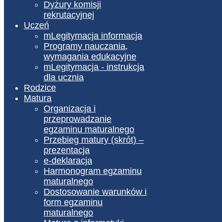
Dyżury komisji
rekrutacyjnej
Uczeń
mLegitymacja informacja
Programy nauczania,
wymagania edukacyjne
mLegitymacja - instrukcja
dla ucznia
Rodzice
Matura
Organizacja i
przeprowadzanie
egzaminu maturalnego
Przebieg matury (skrót) –
prezentacja
e-deklaracja
Harmonogram egzaminu
maturalnego
Dostosowanie warunków i
form egzaminu
maturalnego