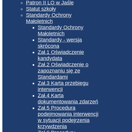
Patron II LO w Jaśle
Statut szkoły
Standardy Ochrony
Małoletnich
Standardy Ochrony
Małoletnich
Standardy - wersja
skrócona
Zał.1 Oświadczenie
kandydata
Zał.2 Oświadczenie o
zapoznaniu się ze
Standardami
Zał.3 Karta przebiegu
interwencji
Zał.4 Karta
dokumentowania zdarzeń
Zał.5 Procedura
podejmowania interwencji
w sytuacji podejrzenia
krzywdzenia