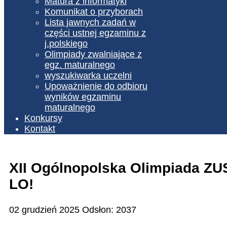
Matura z informatyki
Komunikat o przyborach
Lista jawnych zadań w
części ustnej egzaminu z
j.polskiego
Olimpiady zwalniające z
egz. maturalnego
wyszukiwarka uczelni
Upoważnienie do odbioru
wyników egzaminu
maturalnego
Konkursy
Kontakt
XII Ogólnopolska Olimpiada ZUS
LO!
02 grudzień 2025
Odsłon: 2037