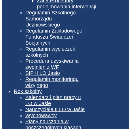
Zał.6 Procedury
podejmowania interwencji
Regulamin Szkolnego
Samorządu
Uczniowskiego
Regulamin Zakładowego
Funduszu Świadczeń
Socjalnych
Regulamin wycieczek
szkolnych
Procedura uzyskiwania
zwolnień z WF
BIP II LO Jasło
Regulamin monitoringu
wizyjnego
Rok szkolny
Kalendarz i plan pracy II
LO w Jaśle
Nauczyciele II LO w Jaśle
Wychowawcy
Plany nauczania w
poszczególnych klasach