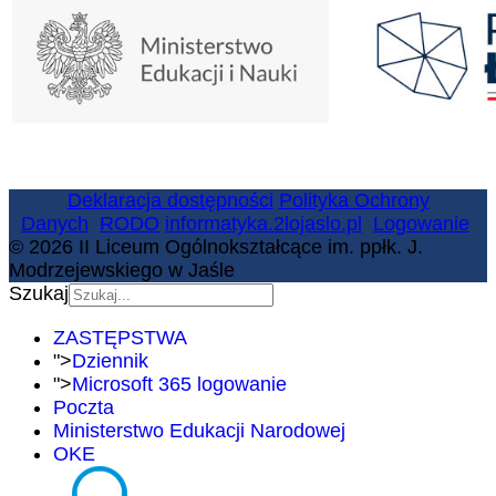
Deklaracja dostępności
Polityka Ochrony
Danych
RODO
informatyka.2lojaslo.pl
Logowanie
© 2026 II Liceum Ogólnokształcące im. ppłk. J.
Modrzejewskiego w Jaśle
Szukaj
ZASTĘPSTWA
">
Dziennik
">
Microsoft 365 logowanie
Poczta
Ministerstwo Edukacji Narodowej
OKE