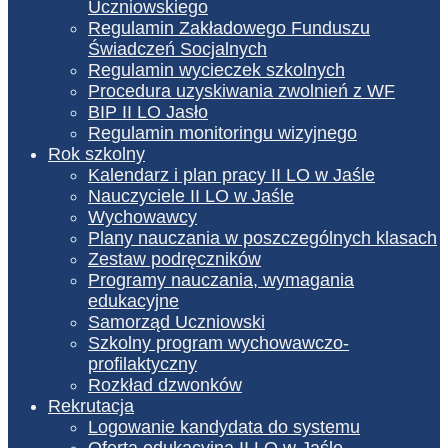
Uczniowskiego
Regulamin Zakładowego Funduszu
Świadczeń Socjalnych
Regulamin wycieczek szkolnych
Procedura uzyskiwania zwolnień z WF
BIP II LO Jasło
Regulamin monitoringu wizyjnego
Rok szkolny
Kalendarz i plan pracy II LO w Jaśle
Nauczyciele II LO w Jaśle
Wychowawcy
Plany nauczania w poszczególnych klasach
Zestaw podręczników
Programy nauczania, wymagania
edukacyjne
Samorząd Uczniowski
Szkolny program wychowawczo-
profilaktyczny
Rozkład dzwonków
Rekrutacja
Logowanie kandydata do systemu
Oferta edukacyjna II LO w Jaśle