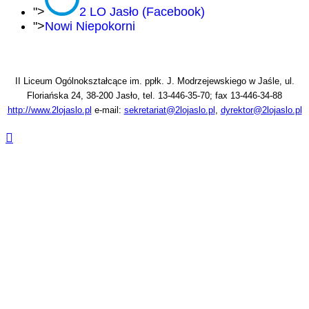
">
2 LO Jasło (Facebook)
">
Nowi Niepokorni
II Liceum Ogólnokształcące im. ppłk. J. Modrzejewskiego w Jaśle, ul.
Floriańska 24, 38-200 Jasło, tel. 13-446-35-70; fax 13-446-34-88
http://www.2lojaslo.pl
e-mail:
sekretariat@2lojaslo.pl
,
dyrektor@2lojaslo.pl