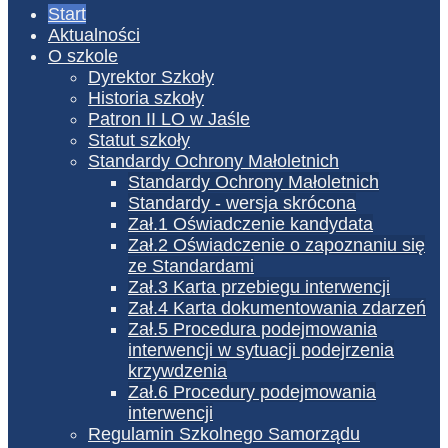
Start
Aktualności
O szkole
Dyrektor Szkoły
Historia szkoły
Patron II LO w Jaśle
Statut szkoły
Standardy Ochrony Małoletnich
Standardy Ochrony Małoletnich
Standardy - wersja skrócona
Zał.1 Oświadczenie kandydata
Zał.2 Oświadczenie o zapoznaniu się
ze Standardami
Zał.3 Karta przebiegu interwencji
Zał.4 Karta dokumentowania zdarzeń
Zał.5 Procedura podejmowania
interwencji w sytuacji podejrzenia
krzywdzenia
Zał.6 Procedury podejmowania
interwencji
Regulamin Szkolnego Samorządu