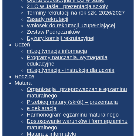
2 LO w Jaśle - prezentacja szkoły
Terminy rekrutacji na rok szk. 2026/2027
Zasady rekrutacji
Wniosek do rekrutacji uzupełniającej
Zestaw Podręczników
Dyżury komisji rekrutacyjnej
Uczeń
mLegitymacja informacja
Programy nauczania, wymagania
edukacyjne
mLegitymacja - instrukcja dla ucznia
Rodzice
Matura
Organizacja i przeprowadzanie egzaminu
maturalnego
Przebieg matury (skrót) – prezentacja
e-deklaracja
Harmonogram egzaminu maturalnego
Dostosowanie warunków i form egzaminu
maturalnego
Matura z informatyki