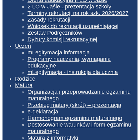
2 LO w Jaśle - prezentacja szkoły
Terminy rekrutacji na rok szk. 2026/2027
Zasady rekrutacji
Wniosek do rekrutacji uzupełniającej
Zestaw Podręczników
Dyżury komisji rekrutacyjnej
Uczeń
mLegitymacja informacja
Programy nauczania, wymagania
edukacyjne
mLegitymacja - instrukcja dla ucznia
Rodzice
Matura
Organizacja i przeprowadzanie egzaminu
maturalnego
Przebieg matury (skrót) – prezentacja
e-deklaracja
Harmonogram egzaminu maturalnego
Dostosowanie warunków i form egzaminu
maturalnego
Matura z informatyki