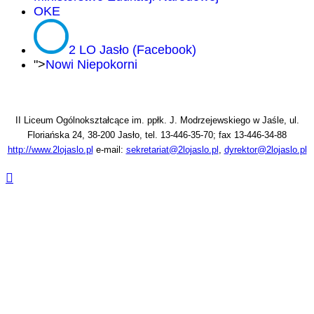
OKE
2 LO Jasło (Facebook)
">
Nowi Niepokorni
II Liceum Ogólnokształcące im. ppłk. J. Modrzejewskiego w Jaśle, ul.
Floriańska 24, 38-200 Jasło, tel. 13-446-35-70; fax 13-446-34-88
http://www.2lojaslo.pl
e-mail:
sekretariat@2lojaslo.pl
,
dyrektor@2lojaslo.pl