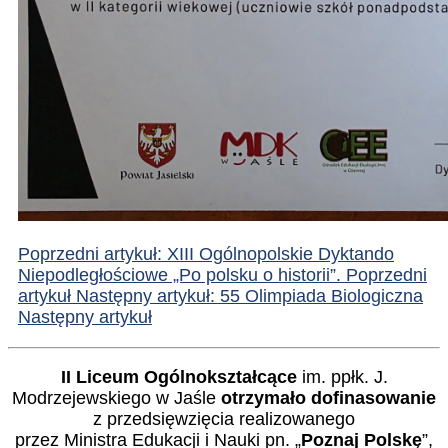
Poprzedni artykuł: XIII Ogólnopolskie Dyktando
Niepodległościowe „Po polsku o historii”.
Poprzedni
artykuł
Następny artykuł: 55 Olimpiada Biologiczna
Następny artykuł
II Liceum Ogólnokształcące
im. ppłk. J.
Modrzejewskiego w Jaśle
otrzymało dofinasowanie
z przedsięwzięcia realizowanego
przez Ministra Edukacji i Nauki pn. „
Poznaj Polskę
”,