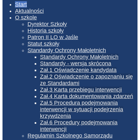
Start
Aktualności
O szkole
Dyrektor Szkoły
Historia szkoły
Patron II LO w Jaśle
Statut szkoły
Standardy Ochrony Małoletnich
Standardy Ochrony Małoletnich
Standardy - wersja skrócona
Zał.1 Oświadczenie kandydata
Zał.2 Oświadczenie o zapoznaniu się
ze Standardami
Zał.3 Karta przebiegu interwencji
Zał.4 Karta dokumentowania zdarzeń
Zał.5 Procedura podejmowania
interwencji w sytuacji podejrzenia
krzywdzenia
Zał.6 Procedury podejmowania
interwencji
Regulamin Szkolnego Samorządu