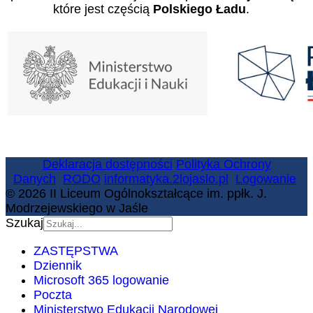
które jest częścią
Polskiego Ładu
.
Deklaracja dostępności
Polityka Ochrony
Danych
RODO
informatyka.2lojaslo.pl
Logowanie
© 2026 II Liceum Ogólnokształcące im. ppłk. J.
Modrzejewskiego w Jaśle
Szukaj
ZASTĘPSTWA
Dziennik
Microsoft 365 logowanie
Poczta
Ministerstwo Edukacji Narodowej