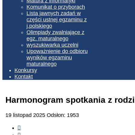
Matura z informatyki
Komunikat o przyborach
Lista jawnych zadań w
części ustnej egzaminu z
j.polskiego
Olimpiady zwalniające z
egz. maturalnego
wyszukiwarka uczelni
Upoważnienie do odbioru
wyników egzaminu
maturalnego
Konkursy
Kontakt
Harmonogram spotkania z rodzic
19 listopad 2025
Odsłon: 1953