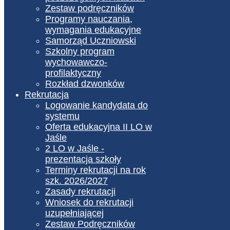
Zestaw podręczników
Programy nauczania,
wymagania edukacyjne
Samorząd Uczniowski
Szkolny program
wychowawczo-
profilaktyczny
Rozkład dzwonków
Rekrutacja
Logowanie kandydata do
systemu
Oferta edukacyjna II LO w
Jaśle
2 LO w Jaśle -
prezentacja szkoły
Terminy rekrutacji na rok
szk. 2026/2027
Zasady rekrutacji
Wniosek do rekrutacji
uzupełniającej
Zestaw Podręczników