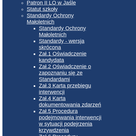
Patron II LO w Jaśle
Statut szkoły
Standardy Ochrony
Małoletnich
Standardy Ochrony
Małoletnich
Standardy - wersja
skrócona
Zał.1 Oświadczenie
kandydata
Zał.2 Oświadczenie o
zapoznaniu się ze
Standardami
Zał.3 Karta przebiegu
interwencji
Zał.4 Karta
dokumentowania zdarzeń
Zał.5 Procedura
podejmowania interwencji
w sytuacji podejrzenia
krzywdzenia