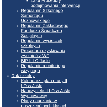
Zał.6 Procedury
podejmowania interwencji
Regulamin Szkolnego
Samorządu
Uczniowskiego
Regulamin Zakładowego
Funduszu Świadczeń
Socjalnych
Regulamin wycieczek
szkolnych
Procedura uzyskiwania
zwolnień z WF
BIP II LO Jasło
Regulamin monitoringu
wizyjnego
Rok szkolny
Kalendarz i plan pracy II
LO w Jaśle
Nauczyciele II LO w Jaśle
Wychowawcy
Plany nauczania w
poszczególnych klasach