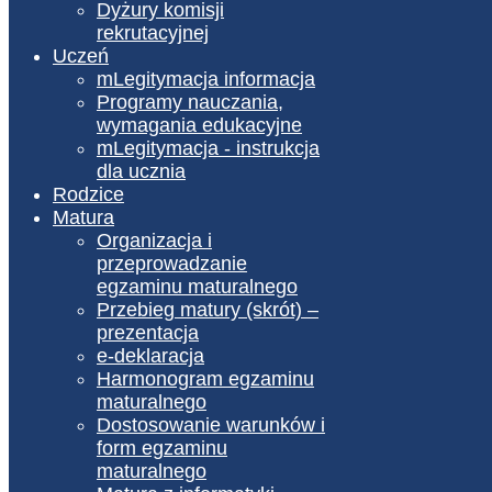
Dyżury komisji
rekrutacyjnej
Uczeń
mLegitymacja informacja
Programy nauczania,
wymagania edukacyjne
mLegitymacja - instrukcja
dla ucznia
Rodzice
Matura
Organizacja i
przeprowadzanie
egzaminu maturalnego
Przebieg matury (skrót) –
prezentacja
e-deklaracja
Harmonogram egzaminu
maturalnego
Dostosowanie warunków i
form egzaminu
maturalnego