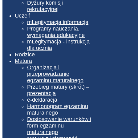
Dyżury komisji
rekrutacyjnej
Uczeń
mLegitymacja informacja
Programy nauczania,
wymagania edukacyjne
mLegitymacja - instrukcja
dla ucznia
Rodzice
Matura
Organizacja i
przeprowadzanie
egzaminu maturalnego
Przebieg matury (skrót) –
prezentacja
e-deklaracja
Harmonogram egzaminu
maturalnego
Dostosowanie warunków i
form egzaminu
maturalnego