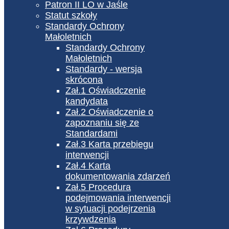
Patron II LO w Jaśle
Statut szkoły
Standardy Ochrony
Małoletnich
Standardy Ochrony
Małoletnich
Standardy - wersja
skrócona
Zał.1 Oświadczenie
kandydata
Zał.2 Oświadczenie o
zapoznaniu się ze
Standardami
Zał.3 Karta przebiegu
interwencji
Zał.4 Karta
dokumentowania zdarzeń
Zał.5 Procedura
podejmowania interwencji
w sytuacji podejrzenia
krzywdzenia