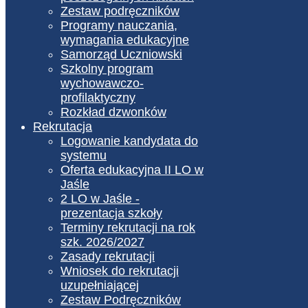
Zestaw podręczników
Programy nauczania,
wymagania edukacyjne
Samorząd Uczniowski
Szkolny program
wychowawczo-
profilaktyczny
Rozkład dzwonków
Rekrutacja
Logowanie kandydata do
systemu
Oferta edukacyjna II LO w
Jaśle
2 LO w Jaśle -
prezentacja szkoły
Terminy rekrutacji na rok
szk. 2026/2027
Zasady rekrutacji
Wniosek do rekrutacji
uzupełniającej
Zestaw Podręczników