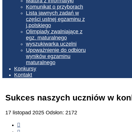
Matura z informatyki
Komunikat o przyborach
Lista jawnych zadań w
części ustnej egzaminu z
j.polskiego
Olimpiady zwalniające z
egz. maturalnego
wyszukiwarka uczelni
Upoważnienie do odbioru
wyników egzaminu
maturalnego
Konkursy
Kontakt
Sukces naszych uczniów w konku
17 listopad 2025
Odsłon: 2172