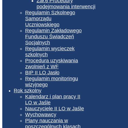
Zał.6 Procedury
podejmowania interwencji
Regulamin Szkolnego
Samorządu
Uczniowskiego
Regulamin Zakładowego
Funduszu Świadczeń
Socjalnych
Regulamin wycieczek
szkolnych
Procedura uzyskiwania
zwolnień z WF
BIP II LO Jasło
Regulamin monitoringu
wizyjnego
Rok szkolny
Kalendarz i plan pracy II
LO w Jaśle
Nauczyciele II LO w Jaśle
Wychowawcy
Plany nauczania w
poszczególnych klasach