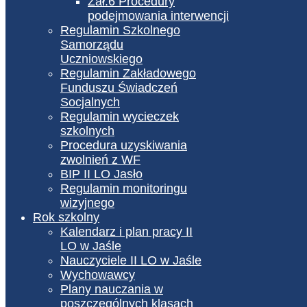
Zał.6 Procedury
podejmowania interwencji
Regulamin Szkolnego
Samorządu
Uczniowskiego
Regulamin Zakładowego
Funduszu Świadczeń
Socjalnych
Regulamin wycieczek
szkolnych
Procedura uzyskiwania
zwolnień z WF
BIP II LO Jasło
Regulamin monitoringu
wizyjnego
Rok szkolny
Kalendarz i plan pracy II
LO w Jaśle
Nauczyciele II LO w Jaśle
Wychowawcy
Plany nauczania w
poszczególnych klasach