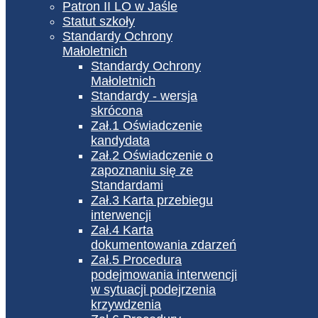
Patron II LO w Jaśle
Statut szkoły
Standardy Ochrony
Małoletnich
Standardy Ochrony
Małoletnich
Standardy - wersja
skrócona
Zał.1 Oświadczenie
kandydata
Zał.2 Oświadczenie o
zapoznaniu się ze
Standardami
Zał.3 Karta przebiegu
interwencji
Zał.4 Karta
dokumentowania zdarzeń
Zał.5 Procedura
podejmowania interwencji
w sytuacji podejrzenia
krzywdzenia