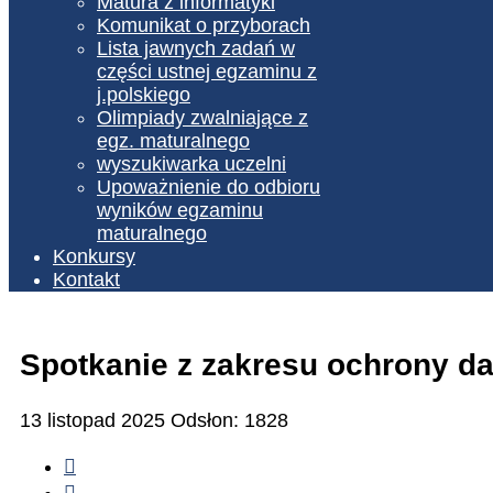
Matura z informatyki
Komunikat o przyborach
Lista jawnych zadań w
części ustnej egzaminu z
j.polskiego
Olimpiady zwalniające z
egz. maturalnego
wyszukiwarka uczelni
Upoważnienie do odbioru
wyników egzaminu
maturalnego
Konkursy
Kontakt
Spotkanie z zakresu ochrony d
13 listopad 2025
Odsłon: 1828