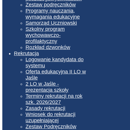
Zestaw podręczników
Programy nauczania,
wymagania edukacyjne
Samorząd Uczniowski
Szkolny program
wychowawczo-
profilaktyczny
Rozkład dzwonków
Rekrutacja
Logowanie kandydata do
systemu
Oferta edukacyjna II LO w
Jaśle
2 LO w Jaśle -
prezentacja szkoły
Terminy rekrutacji na rok
szk. 2026/2027
Zasady rekrutacji
Wniosek do rekrutacji
uzupełniającej
Zestaw Podręczników