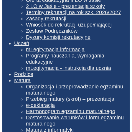
2 LO w Jaśle - prezentacja szkoły
Terminy rekrutacji na rok szk. 2026/2027
Zasady rekrutacji
Wniosek do rekrutacji uzupełniającej
Zestaw Podręczników
Dyżury komisji rekrutacyjnej
Uczeń
mLegitymacja informacja
Programy nauczania, wymagania
edukacyjne
mLegitymacja - instrukcja dla ucznia
Rodzice
Matura
Organizacja i przeprowadzanie egzaminu
maturalnego
Przebieg matury (skrót) – prezentacja
e-deklaracja
Harmonogram egzaminu maturalnego
Dostosowanie warunków i form egzaminu
maturalnego
Matura z informatyki