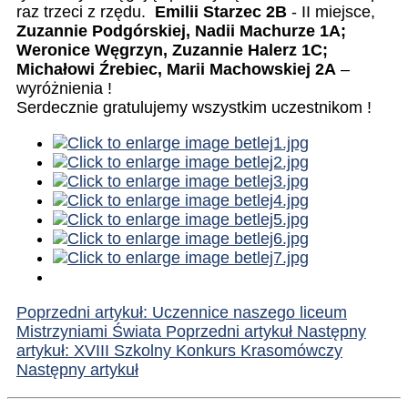
raz trzeci z rzędu.
Emilii Starzec 2B
- II miejsce,
Zuzannie Podgórskiej, Nadii Machurze 1A;
Weronice Węgrzyn, Zuzannie Halerz 1C;
Michałowi Źrebiec, Marii Machowskiej 2A
–
wyróżnienia !
Serdecznie gratulujemy wszystkim uczestnikom !
Poprzedni artykuł: Uczennice naszego liceum
Mistrzyniami Świata
Poprzedni artykuł
Następny
artykuł: XVIII Szkolny Konkurs Krasomówczy
Następny artykuł