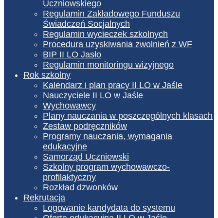
Uczniowskiego
Regulamin Zakładowego Funduszu
Świadczeń Socjalnych
Regulamin wycieczek szkolnych
Procedura uzyskiwania zwolnień z WF
BIP II LO Jasło
Regulamin monitoringu wizyjnego
Rok szkolny
Kalendarz i plan pracy II LO w Jaśle
Nauczyciele II LO w Jaśle
Wychowawcy
Plany nauczania w poszczególnych klasach
Zestaw podręczników
Programy nauczania, wymagania
edukacyjne
Samorząd Uczniowski
Szkolny program wychowawczo-
profilaktyczny
Rozkład dzwonków
Rekrutacja
Logowanie kandydata do systemu
Oferta edukacyjna II LO w Jaśle