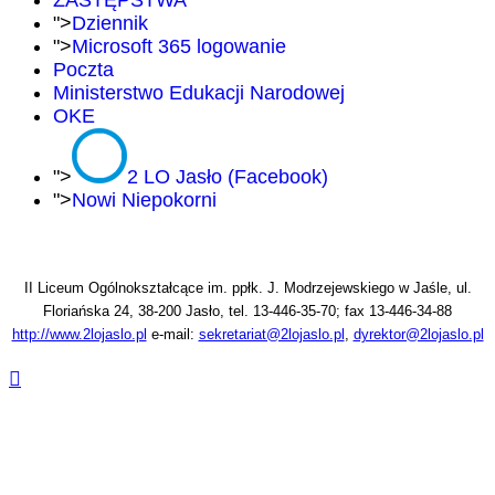
ZASTĘPSTWA
">
Dziennik
">
Microsoft 365 logowanie
Poczta
Ministerstwo Edukacji Narodowej
OKE
">
2 LO Jasło (Facebook)
">
Nowi Niepokorni
II Liceum Ogólnokształcące im. ppłk. J. Modrzejewskiego w Jaśle, ul.
Floriańska 24, 38-200 Jasło, tel. 13-446-35-70; fax 13-446-34-88
http://www.2lojaslo.pl
e-mail:
sekretariat@2lojaslo.pl
,
dyrektor@2lojaslo.pl