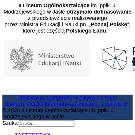
II Liceum Ogólnokształcące
im. ppłk. J.
Modrzejewskiego w Jaśle
otrzymało dofinasowanie
z przedsięwzięcia realizowanego
przez Ministra Edukacji i Nauki pn. „
Poznaj Polskę
”,
które jest częścią
Polskiego Ładu
.
Deklaracja dostępności
Polityka Ochrony
Danych
RODO
informatyka.2lojaslo.pl
Logowanie
© 2026 II Liceum Ogólnokształcące im. ppłk. J.
Modrzejewskiego w Jaśle
Szukaj