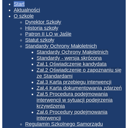
Start
Aktualności
O szkole
Dyrektor Szkoły
Historia szkoły
Patron II LO w Jaśle
Statut szkoły
Standardy Ochrony Małoletnich
Standardy Ochrony Małoletnich
Standardy - wersja skrócona
Zał.1 Oświadczenie kandydata
Zał.2 Oświadczenie o zapoznaniu się
ze Standardami
Zał.3 Karta przebiegu interwencji
Zał.4 Karta dokumentowania zdarzeń
Zał.5 Procedura podejmowania
interwencji w sytuacji podejrzenia
krzywdzenia
Zał.6 Procedury podejmowania
interwencji
Regulamin Szkolnego Samorządu